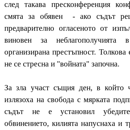
след такава пресконференция ко
смята за обявен - ако съдът ре
предварително огласеното от изпъл
виновен за неблагополучията 
организирана престъпност. Толкова 
не се стресна и "войната" започна.
За зла участ същия ден, в който 
излязоха на свобода с мярката подп
съдът не е установил убедите
обвинението, килията напуснаха и т