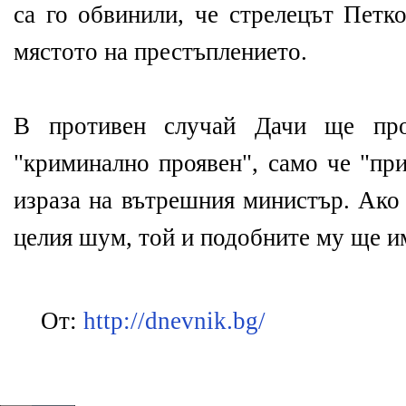
са го обвинили, че стрелецът Петк
мястото на престъплението.
В противен случай Дачи ще пр
"криминално проявен", само че "при
израза на вътрешния министър. Ако 
целия шум, той и подобните му ще им
От:
http://dnevnik.bg/