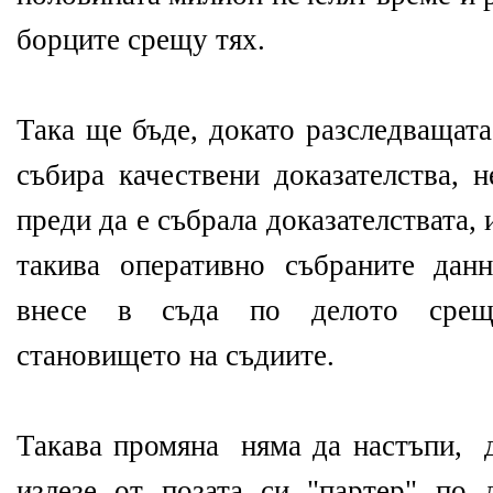
борците срещу тях.
Така ще бъде, докато разследващата
събира качествени доказателства, н
преди да е събрала доказателствата, 
такива оперативно събраните дан
внесе в съда по делото срещу
становището на съдиите.
Такава промяна няма да настъпи, д
излезе от позата си "партер" по 