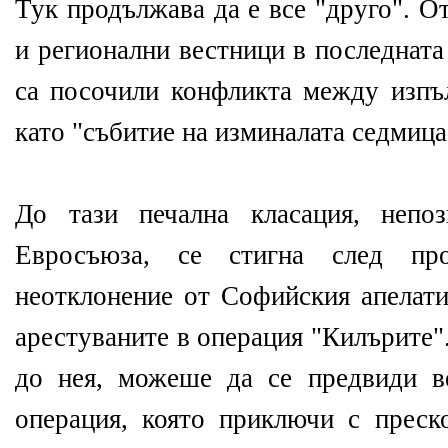
Тук продължава да е все "друго". О
и регионални вестници в последната
са посочили конфликта между изпъл
като "събитие на изминалата седмица
До тази печална класация, непо
Евросъюза, се стигна след пр
неотклонение от Софийския апелати
арестуваните в операция "Килърите"
до нея, можеше да се предвиди в
операция, която приключи с преск