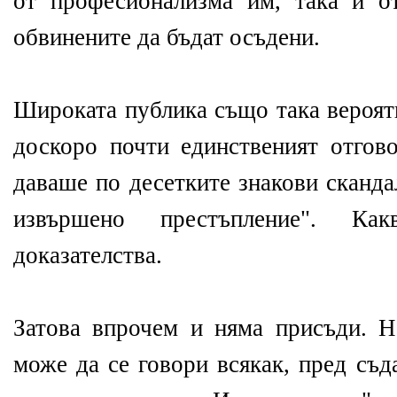
от професионализма им, така и о
обвинените да бъдат осъдени.
Широката публика също така вероятн
доскоро почти единственият отгово
даваше по десетките знакови сканда
извършено престъпление". К
доказателства.
Затова впрочем и няма присъди. 
може да се говори всякак, пред съд