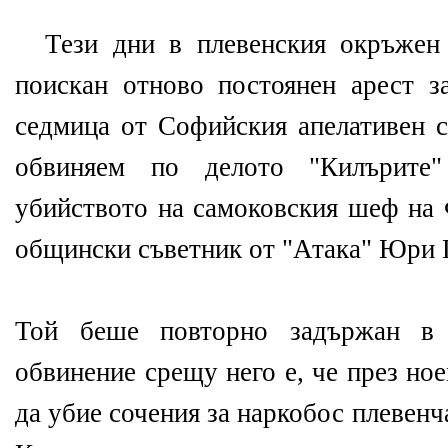
Тези дни в плевенския окръжен
поискан отново постоянен арест з
седмица от Софийския апелативен с
обвиняем по делото "Килърите
убийството на самоковския шеф на 
общински съветник от "Атака" Юри 
Той беше повторно задържан в 
обвинение срещу него е, че през ное
да убие сочения за наркобос плевен