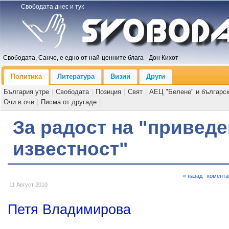
Свободата днес и тук
Свободата, Санчо, е едно от най-ценните блага - Дон Кихот
Политика
Литература
Визии
Други
България утре
|
Свободата
|
Позиция
|
Свят
|
АЕЦ "Белене" и българс
Очи в очи
|
Писма от другаде
|
За радост на "приведе
известност"
« назад
комента
11 Август 2010
Петя Владимирова