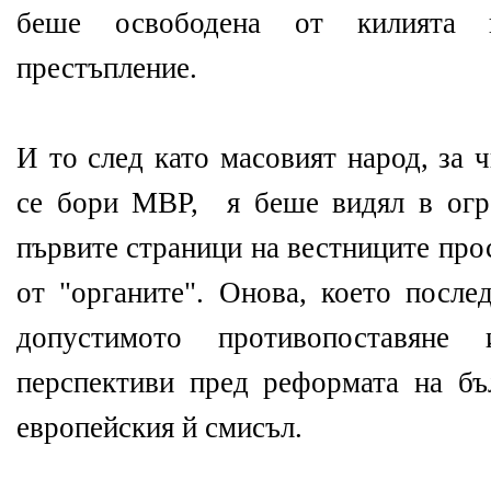
беше освободена от килията 
престъпление.
И то след като масовият народ, за 
се бори МВР, я беше видял в огр
първите страници на вестниците про
от "органите". Онова, което после
допустимото противопоставяне
перспективи пред реформата на бъ
европейския й смисъл.