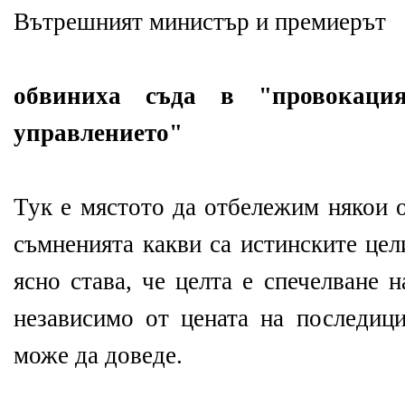
Вътрешният министър и премиерът
обвиниха съда в "провокац
управлението"
Тук е мястото да отбележим някои 
съмненията какви са истинските цел
ясно става, че целта е спечелване 
независимо от цената на последици
може да доведе.