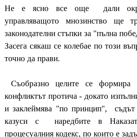
Не е ясно все още дали окри
управляващото мнозинство ще 
законодателни стъпки за "пълна побе
Засега сякаш се колебае по този въ
точно да прави.
Съобразно целите се формира и
конфликтът протича - докато изпълн
и заклеймява "по принцип", съдът 
казуси с наредбите в Наказат
процесуалния кодекс, по които е зад