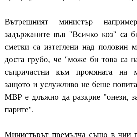
Вътрешният министър наприме
задържаните във "Всичко коз" са б
сметки са изтеглени над половин м
доста грубо, че "може би това са п
съпричастни към промяната на м
защото и услужливо не беше попита
МВР е длъжно да разкрие "онези, з
парите".
Министърът премълча също в чии 