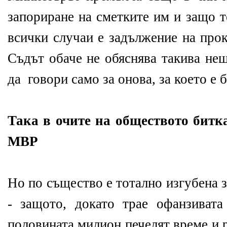
запориране на сметките им и защо т
всички случаи е задължение на прок
Съдът обаче не обяснява такива нещ
да говори само за онова, за което е 
Така в очите на обществото битка
МВР
Но по същество е тотално изгубена 
- защото, докато трае офанзивата
половината милион печелят време и 