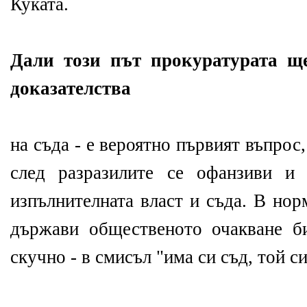
Куката.
Дали този път прокуратурата ще
доказателства
на съда - е вероятно първият въпро
след разразилите се офанзиви и
изпълнителната власт и съда. В но
държави общественото очакване б
скучно - в смисъл "има си съд, той си