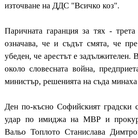
източване на ДДС "Всичко коз".
Паричната гаранция за тях - трета
означава, че и съдът смята, че пр
убеден, че арестът е задължителен.
около словесната война, предприет
министър, решенията на съда минаха
Ден по-късно Софийският градски с
удар по имиджа на МВР и прокура
Вальо Топлото Станислава Димтро