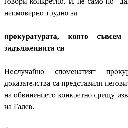
говори конкретно. И не само по "да
неимоверно трудно за
прокуратурата, която съвсем
задълженията си
Неслучайно споменатият прок
доказателства са представили негов
на обвинението конкретно срещу из
на Галев.