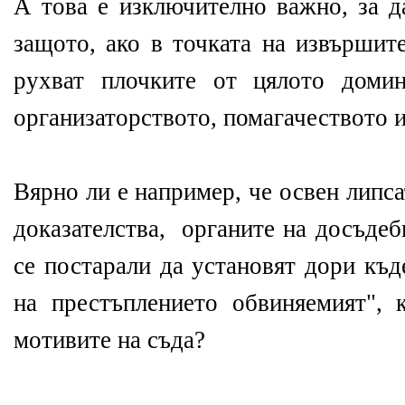
А това е изключително важно, за д
защото, ако в точката на извършите
рухват плочките от цялото домин
организаторството, помагачеството и 
Вярно ли е например, че освен липса
доказателства, органите на досъдеб
се постарали да установят дори къд
на престъплението обвиняемият",
мотивите на съда?