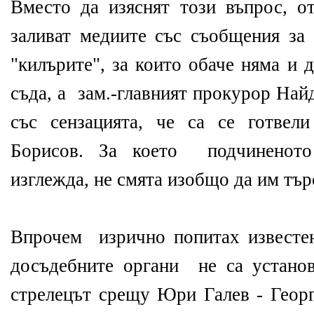
Вместо да изяснят този въпрос, 
заливат медиите със съобщения за
"килърите", за които обаче няма и 
съда, а зам.-главният прокурор Най
със сензацията, че са се готвел
Борисов. За което подчиненото
изглежда, не смята изобщо да им тър
Впрочем изрично попитах известе
досъдебните органи не са устано
стрелецът срещу Юри Галев - Георг