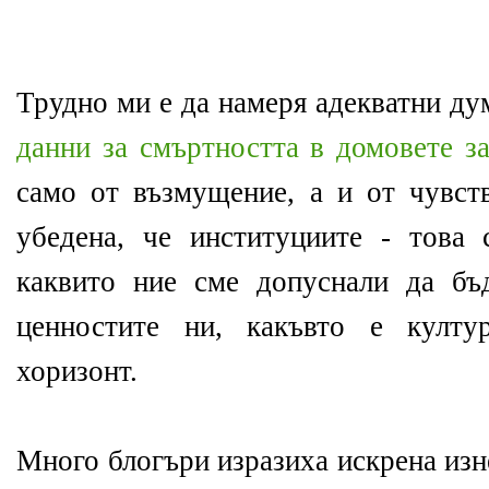
Трудно ми е да намеря адекватни ду
данни за смъртността в домовете з
само от възмущение, а и от чувст
убедена, че институциите - това 
каквито ние сме допуснали да бъд
ценностите ни, какъвто е култу
хоризонт.
Много блогъри изразиха искрена изн