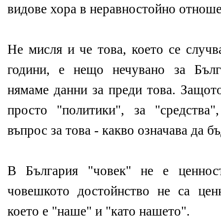
видове хора в неравностойно отноше
Не мисля и че това, което се случв
години, е нещо нечувано за Бълг
нямаме данни за преди това. Защото
просто "политики", за "средства",
въпрос за това - какво означава да б
В България "човек" не е ценнос
човешкото достойнство не са цен
което е "наше" и "като нашето".