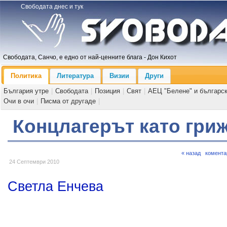
Свободата днес и тук
Свободата, Санчо, е едно от най-ценните блага - Дон Кихот
Политика
Литература
Визии
Други
България утре
|
Свободата
|
Позиция
|
Свят
|
АЕЦ "Белене" и българс
Очи в очи
|
Писма от другаде
|
Концлагерът като гриж
« назад
комента
24 Септември 2010
Светла Енчева