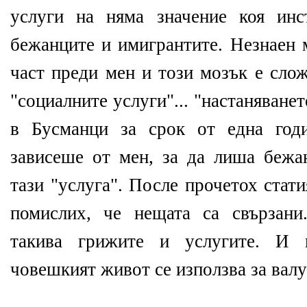
услуги на няма значение коя инс
бежанците и имигрантите. Незнаен 
част преди мен и този мозък е сло
"социалните услуги"... "настаняване
в Бусманци за срок от една годи
зависеше от мен, за да лиша бежа
тази "услуга". После прочетох стат
помислих, че нещата са свързани
такива грижите и услугите. И
човешкият живот се използва за вал