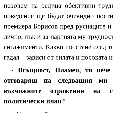
позовем на редица обективни труд
поведение ще бъдат очевидно поети
премиера Борисов пред руснаците и
лично, пък и за партията му трудност
ангажименти. Какво ще стане след т
гадая – зависи от силата и посоката 
- Всъщност, Пламен, ти вече
отговаряш на следващия ми
възможните отражения на с
политически план?