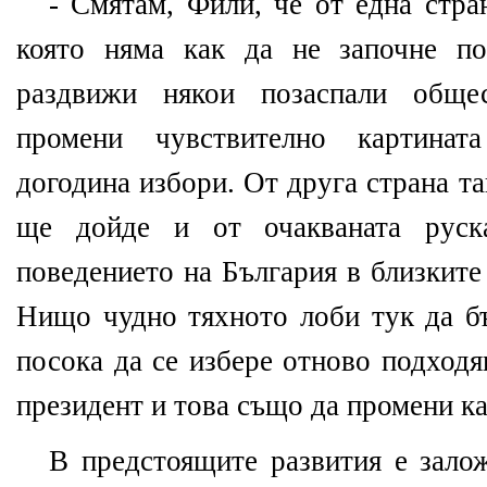
- Смятам, Фили, че от една стра
която няма как да не започне п
раздвижи някои позаспали обще
промени чувствително картинат
догодина избори. От друга страна т
ще дойде и от очакваната руска
поведението на България в близките
Нищо чудно тяхното лоби тук да бъ
посока да се избере отново подходя
президент и това също да промени ка
В предстоящите развития е залож