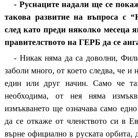
- Руснаците надали ще се пока
такова развитие на въпроса с “
след като преди няколко месеца я
правителството на ГЕРБ да се анг
- Никак няма да са доволни, Фили
заболи много, от което следва, че и 
един или друг начин. Само че та
необходима, от нея няма измъкв
измъкването ще означава само едно
да се откаже от членството си в Е
върне официално в руската орбита, 