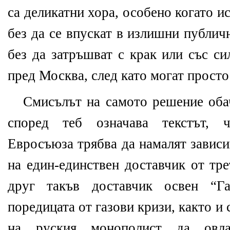
са деликатни хора, особено когато ис
без да се впускат в излишни публич
без да затръшват с крак или със си
пред Москва, след като могат просто 
Смисълът на самото решение обач
според теб означава текстът, ч
Евросъюза трябва да намалят завис
на един-единствен доставчик от тре
друг такъв доставчик освен “Г
поредицата от газови кризи, както и
на руския монополист да овл