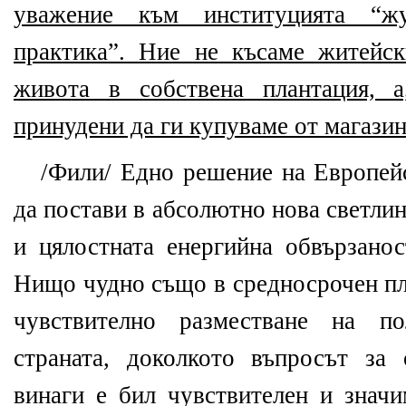
уважение към институцията “ж
практика”. Ние не късаме житейс
живота в собствена плантация, 
принудени да ги купуваме от магази
/Фили/ Едно решение на Европейс
да постави в абсолютно нова светлина
и цялостната енергийна обвързанос
Нищо чудно също в средносрочен пла
чувствително разместване на по
страната, доколкото въпросът за
винаги е бил чувствителен и значи