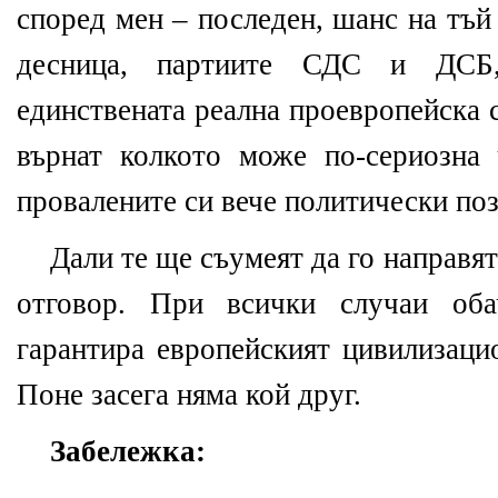
според мен – последен, шанс на тъй
десница, партиите СДС и ДСБ
единствената реална проевропейска с
върнат колкото може по-сериозна
провалените си вече политически по
Дали те ще съумеят да го направят
отговор. При всички случаи об
гарантира европейският цивилизаци
Поне засега няма кой друг.
Забележка: