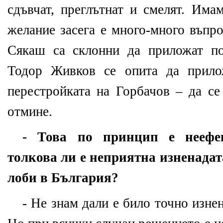
сдъвчат, преглътнат и смелят. Има
желание засега е много-много въпро
Сякаш са склонни да приложат по
Тодор Живков се опита да прило
перестройката на Горбачов – да се
отмине.
- Това по принцип е неефе
толкова ли е неприятна изненадат
лоби в България?
- Не знам дали е било точно изне