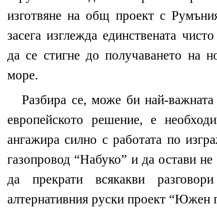
изготвяне на общ проект с Румъния
засега изглежда единствената чист
да се стигне до получаването на н
море.
Разбира се, може би най-важната 
европейското решение, е необход
ангажира силно с работата по изгр
газопровод “Набуко” и да остави не
да прекрати всякакви разговор
алтернативния руски проект “Южен 