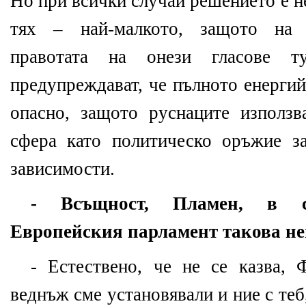
Но при всички случаи решението е н
тях – най-малкото, защото на 
правотата на онези гласове т
предупреждават, че пълното енергий
опасно, защото руснаците използв
сфера като политическо оръжие з
зависимости.
- Всъщност, Пламен, в 
Европейския парламент такова не
- Естествено, че не се казва, 
веднъж сме установявали и ние с те