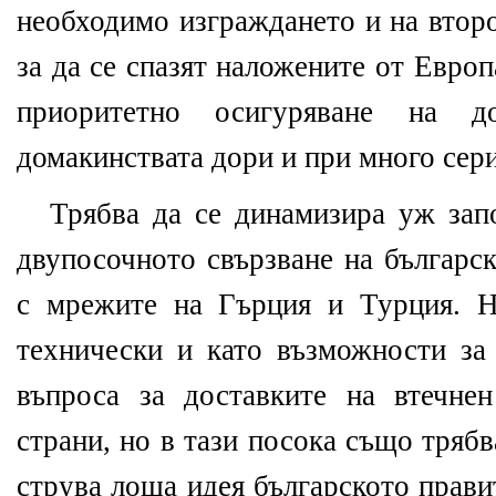
необходимо изграждането и на втор
за да се спазят наложените от Евро
приоритетно осигуряване на д
домакинствата дори и при много сери
Трябва да се динамизира уж запо
двупосочното свързване на българс
с мрежите на Гърция и Турция. Н
технически и като възможности за
въпроса за доставките на втечне
страни, но в тази посока също трябв
струва лоша идея българското прави