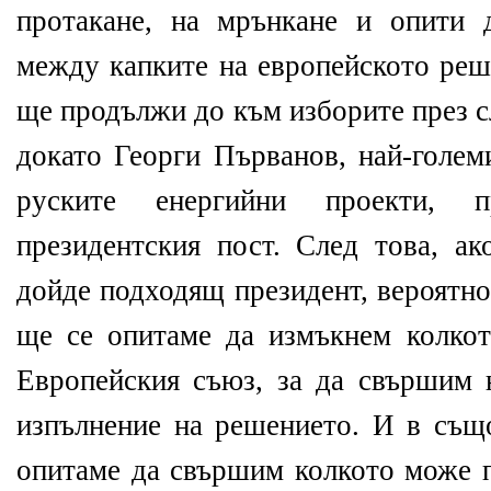
протакане, на мрънкане и опити 
между капките на европейското реш
ще продължи до към изборите през с
докато Георги Първанов, най-голем
руските енергийни проекти, 
президентския пост. След това, ак
дойде подходящ президент, вероятно
ще се опитаме да измъкнем колко
Европейския съюз, за да свършим 
изпълнение на решението. И в същ
опитаме да свършим колкото може п