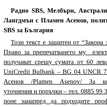
Радио SBS, Мелбърн, Австрали
Лангдмън с Пламен Асенов, поли
SBS за България
Този текст е защитен от “Закона 
Право за препечатването му елек
получават срещу сумата от 60 лева
UniCredit Bulbank – BG 04 UNCR 
Асенов /Plamen Asenov/ За ко
уточнения и поръчки – тел. 0885 99 3
поне занапред да подходите про