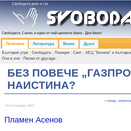
Свободата днес и тук
Свободата, Санчо, е едно от най-ценните блага - Дон Кихот
Политика
Литература
Визии
Други
България утре
|
Свободата
|
Позиция
|
Свят
|
АЕЦ "Белене" и българс
Очи в очи
|
Писма от другаде
|
БЕЗ ПОВЕЧЕ „ГАЗПРО
НАИСТИНА?
« назад
комента
24 Септември 2010
Пламен Асенов