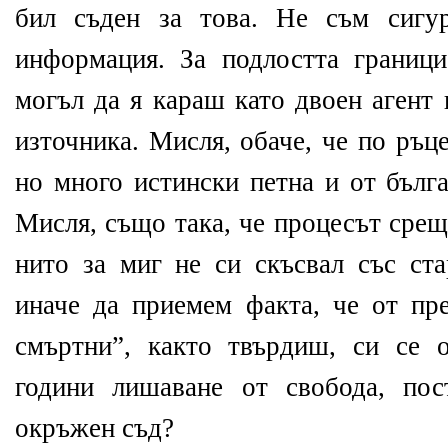
бил съден за това. Не съм сигу
информация. За подлостта границ
могъл да я караш като двоен агент 
източника. Мисля, обаче, че по ръц
но много истински петна и от бълга
Мисля, също така, че процесът срещ
нито за миг не си скъсвал със ста
иначе да приемем факта, че от пре
смъртни”, както твърдиш, си се 
години лишаване от свобода, пос
окръжен съд?