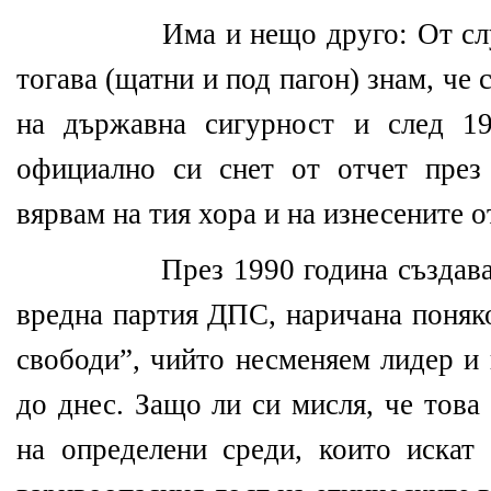
Има и нещо друго: От сл
тогава (щатни и под пагон) знам, ч
на държавна сигурност и след 19
официално си снет от отчет през
вярвам на тия хора и на изнесените о
През 1990 година създав
вредна партия ДПС, наричана поняк
свободи”, чийто несменяем лидер и
до днес. Защо ли си мисля, че това
на определени среди, които искат