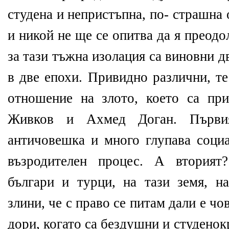
студена и непристъпна, по- страшна
и никой не ще се опитва да я преодо
за тази тъжна изолация са виновни 
в две епохи. Привидно различни, т
отношение на злото, което са пр
Живков и Ахмед Доган. Първия
античовешка и много глупава социа
възродителен процес. А вторият
българи и турци, на тази земя, н
злини, че с право се питам дали е чо
дори, когато са бездушни и студенокр