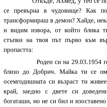
Откъде, Ахмед, у теб се п
се превърна в чудовище? Как по
трансформираш в демон? Хайде, нека
и видим извора, от който блика т
стъпки на твоя път първо към въ
пропастта:
Роден си на 29.03.1954 
близо до Добрич. Майка ти се ом
осемгодишната си възраст ти живее
край, заедно с двете си доведен
богаташи, но не си бил и изоставено