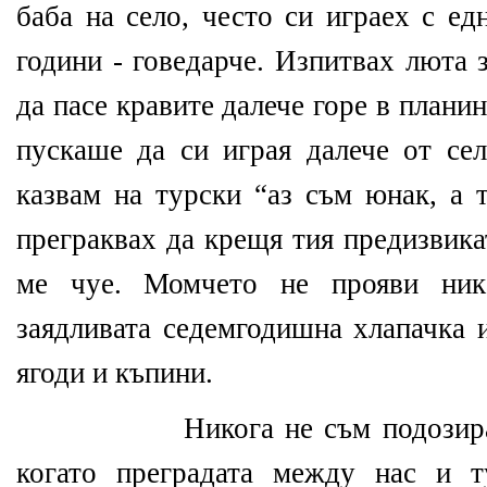
баба на село, често си играех с ед
години - говедарче. Изпитвах люта 
да пасе кравите далече горе в планин
пускаше да си играя далече от сел
казвам на турски “аз съм юнак, а 
преграквах да крещя тия предизвика
ме чуе. Момчето не прояви ник
заядливата седемгодишна хлапачка 
ягоди и къпини.
Никога не съм подозир
когато преградата между нас и т