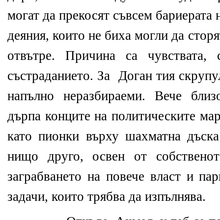
могат да прекосят съвсем бариерата 
деяния, които не биха могли да сторя
отвътре. Причина са чувствата, 
състраданието. За
Доган тия скрупу
напълно неразбираеми. Вече близ
дърпа конците на политическите мар
като пионки върху шахматна дъска
нищо друго, освен от собственот
заграбването на повече власт и па
задачи, които трябва да изпълнява.