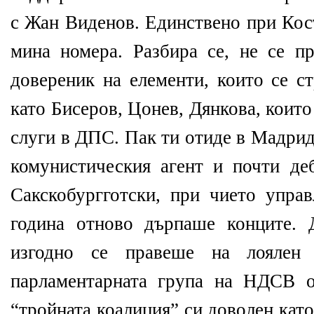
с Жан Виденов. Единствено при Кост
мина номера. Разбира се, не се пр
довереник на елементи, които се с
като Бисеров, Цонев, Дянкова, които 
слуги в ДПС. Пак ти отиде в Мадрид
комунистическия агент и почти д
Сакскобургготски, при чието упра
година отново дърпаше конците. 
изгодно се правеше на лоялен
парламентарната група на НДСВ о
“тройната коалиция” си доволен като 