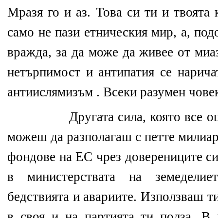
Мразя го и аз. Това си ти и твоята
само не пази етническия мир, а, по
вражда, за да може да живее от миа
нетърпимост и антипатия се нарича
антиислямизъм . Всеки разумен човек
Другата сила, която все о
можеш да разполагаш с петте милиар
фондове на ЕС чрез доверениците с
в министерствата на земеделие
бедствията и авариите. Използваш т
в своя и на партията ти полза. В 