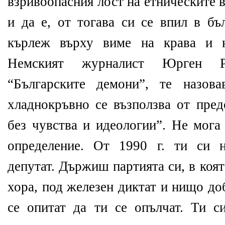
взривоопасния лост на етническите
и да е, от тогава си се впил в бъ
кърлеж върху виме на крава и н
Немският журналист Юрген Ро
“Българските демони”, те назова
хладнокръвно се възползва от пред
без чувства и идеологии”. Не мога 
определение. От 1990 г. ти си 
депутат. Държиш партията си, в коя
хора, под железен диктат и нищо до
се опитат да ти се опълчат. Ти с