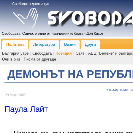
Свободата днес и тук
Свободата, Санчо, е едно от най-ценните блага - Дон Кихот
Политика
Литература
Визии
Други
България утре
|
Свободата
|
Позиция
|
Свят
|
АЕЦ "Белене" и българс
Очи в очи
|
Писма от другаде
|
ДЕМОНЪТ НА РЕПУБЛ
« назад
комента
24 Март 2009
Паула Лайт