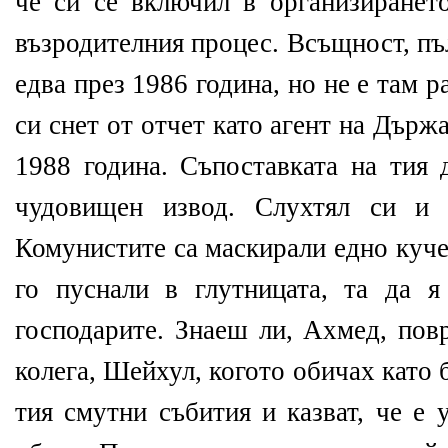
че си се включил в организиранет
възродителния процес. Всъщност, пъ
едва през 1986 година, но не е там р
си снет от отчет като агент на Държ
1988 година. Съпоставката на тия 
чудовищен извод. Слухтял си и 
Комунистите са маскирали едно куче
го пуснали в глутницата, та да 
господарите. Знаеш ли, Ахмед, пов
колега, Шейхул, когото обичах като б
тия смутни събития и казват, че е 