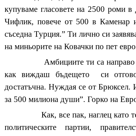
купуваме гласовете на 2500 роми в
Чифлик, повече от 500 в Каменар 
съседна Турция.” Ти лично си заявяв
на миньорите на Ковачки по пет евро
Амбициите ти са направо
как виждаш бъдещето
си отгов
достатъчна. Нуждая се от Брюксел. 
за 500 милиона души”. Горко на Евро
Как, все пак, наглец като 
политическите партии, правител