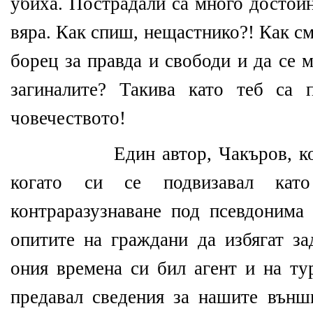
убиха. Пострадали са много достойн
вяра. Как спиш, нещастнико?! Как с
борец за правда и свободи и да се 
загиналите? Такива като теб са 
човечеството!
Един автор, Чакъров, к
когато си се подвизавал кат
контраразузнаване под псевдонима
опитите на граждани да избягат за
ония времена си бил агент и на ту
предавал сведения за нашите външн