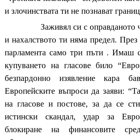
и злочинствата ти не познават границ
Заживял си с оправданото 
и нахалството ти няма предел. През
парламента само три пъти . Имаш с
купуването на гласове било “Евро
безпардонно изявление кара ба
Европейските въпроси да заяви: “Т
на гласове и постове, за да се ст
истински скандал, удар за Евро
блокиране на финансовите сре