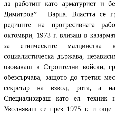
да работиш като арматурист и б
Димитров” - Варна. Властта се 
редиците на прогресивната рабо
октомври, 1973 г. влизаш в казарма
за етническите малцинства 
социалистическа държава, независи
озоваваш в Строителни войски, г
обезсърчава, защото до третия ме
секретар на взвод, рота, а н
Специализираш като ел. техник 
Уволняваш се през 1975 г. и още