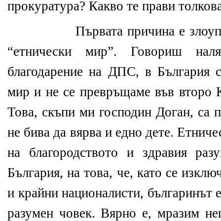
прокуратура? Какво те прави толков
Първата причина е злоуп
“етнически мир”. Говориш нал
благодарение на ДПС, в България с
мир и не се превръщаме във второ 
Това, скъпи ми господин Доган, са 
не бива да вярва и едно дете. Етнич
на благородството и здравия раз
България, на това, че, като се изкл
и крайни националисти, българинът 
разумен човек. Вярно е, мразим не