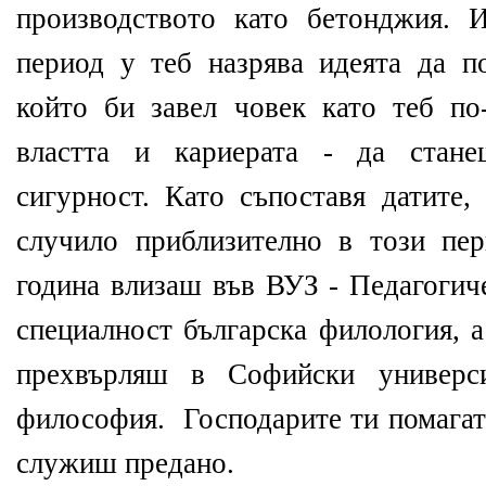
производството като бетонджия. 
период у теб назрява идеята да п
който би завел човек като теб по
властта и кариерата - да стан
сигурност. Като съпоставя датите,
случило приблизително в този пе
година влизаш във ВУЗ - Педагогич
специалност българска филология, а
прехвърляш в Софийски универси
философия.
Господарите ти помагат
служиш предано.