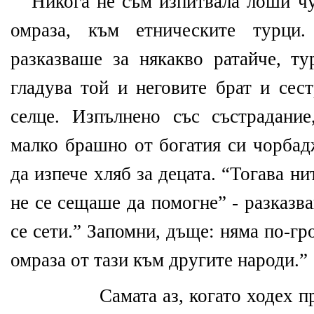
Никога не съм изпитвала лоши чу
омраза, към етническите турц
разказваше за някакво ратайче, ту
гладува той и неговите брат и сес
селце. Изпълнено със състрадани
малко брашно от богатия си чорбад
да изпече хляб за децата. “Тогава ни
не се сещаше да помогне” - разказва
се сети.” Запомни, дъще: няма по-гр
омраза от тази към другите народи.”
Самата аз, когато ходех п