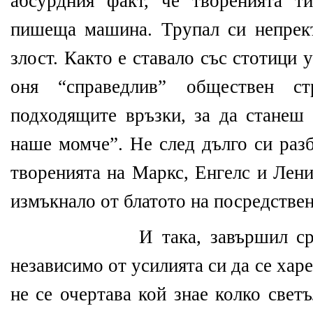
абсурдния факт, че творенията т
пишеща машина. Трупал си непрек
злост. Както е ставало със стотици
оня “справедлив” обществен с
подходящите връзки, за да станеш
наше момче”. Не след дълго си раз
творенията на Маркс, Енгелс и Лени
измъкнало от блатото на посредствен
И така, завършил ср
независимо от усилията си да се харе
не се очертава кой знае колко свет