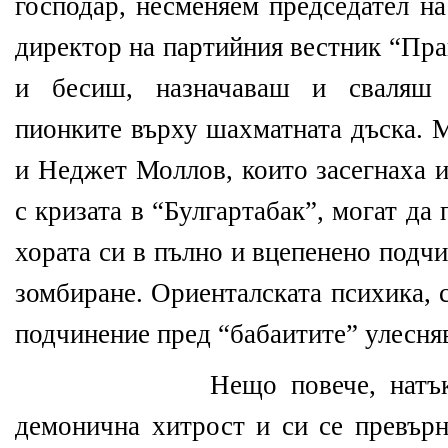
господар, несменяем председател на
директор на партийния вестник “Пра
и бесиш, назначаваш и сваляш 
пионките върху шахматната дъска. 
и Неджет Моллов, които засегнаха и
с кризата в “Булгартабак”, могат д
хората си в пълно и вцепенено подчи
зомбиране. Ориенталската психика, 
подчинение пред “бабаитите” улесняв
Нещо повече, натъ
демонична хитрост и си се превърн