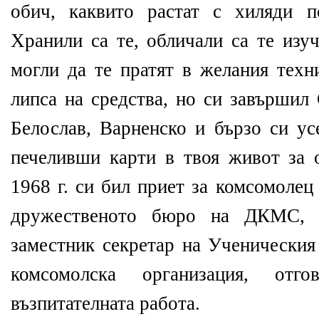
обич, каквито растат с хиляди п
Хранили са те, обличали са те изуч
могли да те пратят в желания техн
липса на средства, но си завършил
Белослав, Варненско и бързо си ус
печеливши карти в твоя живот за о
1968 г. си бил приет за комсомолец
дружественото бюро на ДКМС,
заместник секретар на Ученическия
комсомолска организация, от
възпитателната работа.