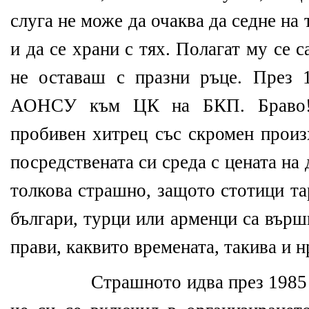
слуга не може да очаква да седне на 
и да се храни с тях. Полагат му се с
не оставаш с празни ръце. През 
АОНСУ към ЦК на БКП. Браво!
пробивен хитрец със скромен произ
посредствената си среда с цената на
толкова страшно, защото стотици та
българи, турци или арменци са върш
прави, каквито времената, такива и
Страшното идва през 1985 