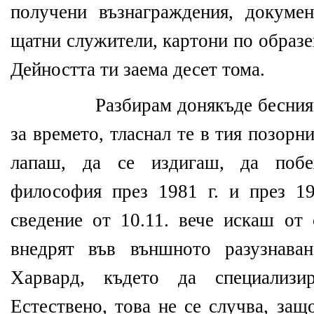
получени възнаграждения, докуме
щатни служители, картони по образе
Дейността ти заема десет тома.
Разбирам донякъде бесния
за времето, тласнал те в тия позорн
лапаш, да се издигаш, да поб
философия през 1981 г. и през 19
сведение от 10.11. вече искаш от 
внедрят във външното разузнава
Харвард, където да специализи
Естествено, това не се случва, защ