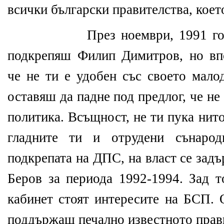
всички български правителства, коет
През ноември, 1991 го
подкрепяш Филип Димитров, но вп
че не ти е удобен със своето мало
оставяш да падне под предлог, че н
политика. Всъщност, не ти пука нито
гладните ти и отрудени сънарод
подкрепата на ДПС, на власт се зад
Беров за периода 1992-1994. Зад 
кабинет стоят интересите на БСП. 
поддържаш печално известното прав