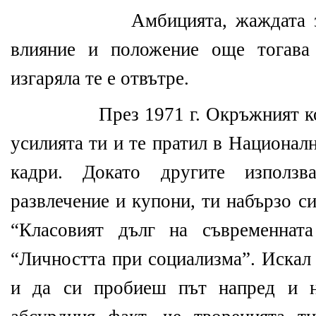
Амбицията, жаждата з
влияние и положение още тогава
изгаряла те е отвътре.
През 1971 г. Окръжният 
усилията ти и те пратил в Национал
кадри. Докато другите използ
развлечение и купони, ти набързо с
“Класовият дълг на съвременнат
“Личността при социализма”. Искал
и да си пробиеш път напред и н