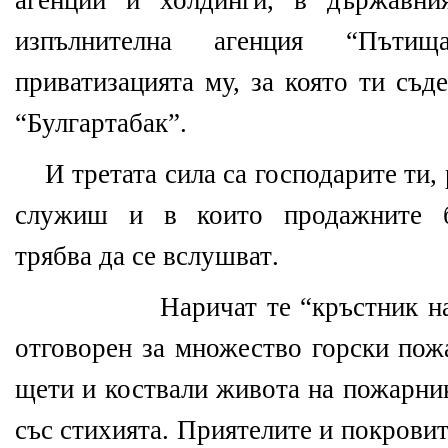
агенции и холдинги, в държавни
изпълнителна агенция “Път
приватизацията му, за която ти съд
“Булгартабак”.
И третата сила са господарите ти,
служиш и в които продажните бъ
трябва да се вслушват
.
Наричат те “кръстник н
отговорен за множество горски пож
щети и коствали живота на пожарник
със стихията. Приятелите и покрови