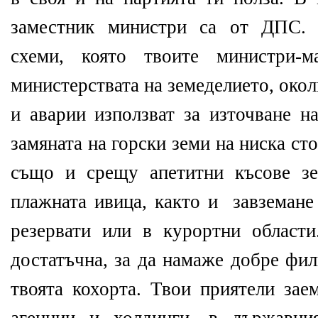
заместник министри са от ДПС. 
схеми, която твоите министри
министерствата на земеделието, окол
и аварии използват за източване н
замяната на горски земи на ниска сто
също и срещу апетитни късове з
плажната ивица, както и
завземане
резервати или в курортни области
достатъчна, за да намаже добре фил
твоята кохорта. Твои приятели зае