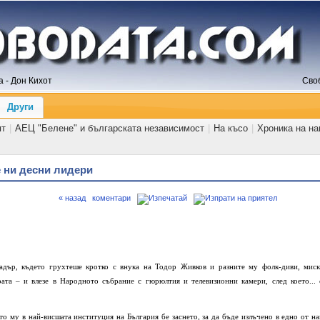
 - Дон Кихот
Сво
Други
ят
|
АЕЦ "Белене" и българската независимост
|
На късо
|
Хроника на н
 ни десни лидери
« назад
коментари
дър, където грухтеше кротко с внука на Тодор Живков и разните му фолк-диви, миск
ата – и влезе в Народното събрание с гюрюлтия и телевизионни камери, след което... 
то му в най-висшата институция на България бе заснето, за да бъде излъчено в едно от на