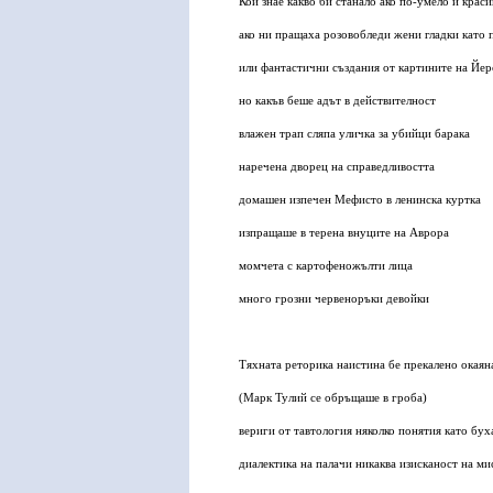
Кой знае какво би станало ако по-умело и крас
ако ни пращаха розовобледи жени гладки като
или фантастични създания от картините на Йе
но какъв беше адът в действителност
влажен трап сляпа уличка за убийци барака
наречена дворец на справедливостта
домашен изпечен Мефисто в ленинска куртка
изпращаше в терена внуците на Аврора
момчета с картофеножълти лица
много грозни червеноръки девойки
Тяхната реторика наистина бе прекалено окаян
(
Марк Тулий се обръщаше в гроба
)
вериги от тавтология няколко понятия като бух
диалектика на палачи никаква изисканост на ми