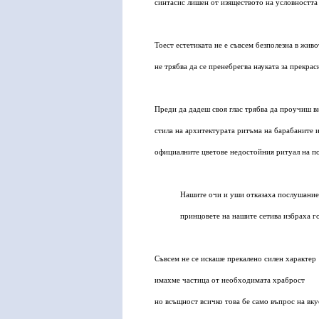
синтасис лишен от изяществото на условността
Тоест естетиката не е съвсем безполезна в живо
не трябва да се пренебрегва науката за прекрас
Преди да дадеш своя глас трябва да проучиш 
стила на архитектурата ритъма на барабаните 
официалните цветове недостойния ритуал на п
Нашите очи и уши отказаха послушание
принцовете на нашите сетива избраха г
Съвсем не се искаше прекалено силен характер
имахме частица от необходимата храброст
но всъщност всичко това бе само въпрос на вку