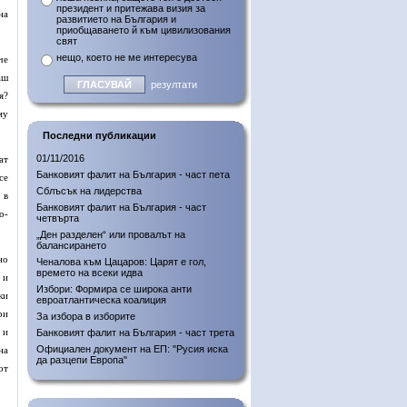
президент и притежава визия за
на
развитието на България и
приобщаването й към цивилизования
свят
нещо, което не ме интересува
че
аш
резултати
я?
му
Последни публикации
01/11/2016
ат
Банковият фалит на България - част пета
се
Сблъсък на лидерства
 в
Банковият фалит на България - част
о-
четвърта
„Ден разделен“ или провалът на
балансирането
но
Ченалова към Цацаров: Царят е гол,
времето на всеки идва
 и
Избори: Формира се широка анти
ки
евроатлантическа коалиция
ри
За избора в изборите
 и
Банковият фалит на България - част трета
Официален документ на ЕП: "Русия иска
на
да разцепи Европа"
от