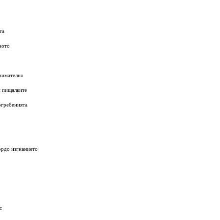
та
ното
внимателно
и пищялките
огребенията
ордо изгнанието
с