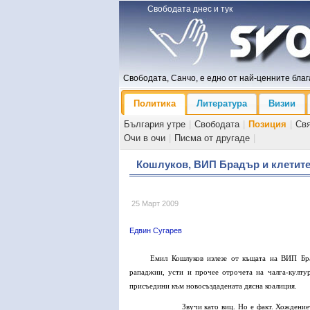
Свободата днес и тук
Свободата, Санчо, е едно от най-ценните блага
Политика
Литература
Визии
България утре
|
Свободата
|
Позиция
|
Св
Очи в очи
|
Писма от другаде
|
Кошлуков, ВИП Брадър и клетите
25 Март 2009
Едвин Сугарев
Емил Кошлуков излезе от къщата на ВИП Бра
рападжии, усти и прочее отрочета на чалга-култур
присъедини към новосъздадената дясна коалиция.
Звучи като виц. Но е факт. Хождение