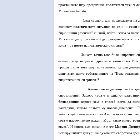
просташките шоу-предавания, сполетявали тези земи
Михайлова барабар.
След срещата зам. председателя на 
оценяват политическата ситуация по един и същи 
“принципни различия” с някой, който излиза за малко
Можеш ли да допуснеш той да превърне каузата ти в 
кауза – от името на политическата си сила?
Защото точно това били направили сия
есемеси и да направят дарение за кампанията. Или м
трошат около това шоу, поне няколко детски домове 
мангизите, които собствениците на “Нова телевизия
видиотяваните си зрители?
Автентичната десница не би тря
споразумения. Защото това е и една от разграни
безпардонния кариеризъм, в способността да оце
чалгаджия, защото появата му носела дивиденти. Т
нейния щаб беше заложил на Азис като основна фигу
това е изключително важен избор, както много точ
вкуса”. И никак, ама никак не е зле Мартин Димит
несъкрушимите фигури на духовната съпротива срещу