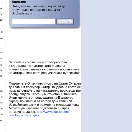
Бюлетин
то
Въведете вашия имейл адрес за да
ак
получавате по-важните неща от
Svobodata.com.
ше
ки
 –
 и
за
ия
в.
Svobodata.com не носи отговорност за
ер
съдържанието и авторските права на
препечатани статии - като винаги посочва име
на
на автор и линк на първоначалната публикация.
че
Подкрепете Откритото писмо на Едвин Сугарев
до главния прокурор Сотир Цацаров, с което се
си
иска започването на наказателно производство
срещу лицето Сергей Дмитриевич Станишев,
 и
бивш министър-председател на България,
заради причинени от негови действия или
на
бездействия щети в размер на милиарди лева.
се
Можете да изразите подкрепата си чрез
петиция на адрес:
http://www.peticiq.com/
 –
otkrito_pismo_sugarev
ки