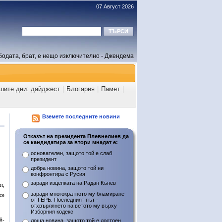
07 Август 2026
бодата, брат, е нещо изключително - Джендема
ашите дни: дайджест
|
Блогария
|
Памет
|
Вземете последните новини
Отказът на президента Плевнелиев да
се кандидатира за втори мнадат е:
основателен, защото той е слаб
президент
добра новина, защото той ни
конфронтира с Русия
заради изцепката на Радан Кънев
и,
заради многократното му бламиране
се
от ГЕРБ. Последният път -
отхвърлянето на ветото му върху
Изборния кодекс
й-
лоша новина, защото той е достоен