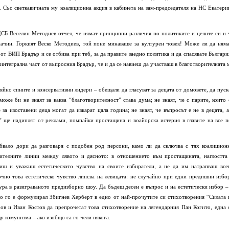
. Със светкавичната му коалиционна акция в кабинета на зам-председателя на НС Екатери
ДСБ Веселин Методиев отчел, че нямат принципни различия по политиките и целите си и 
начин. Горкият Веско Методиев, той поне минаваше за културен човек! Може ли да ням
 от ВИП Брадър и се отбива при теб, за да правите заедно политика и да спасявате Българи
интегрална част от въпросния Брадър, че и да се навиеш да участваш в благотворителната 
йно сините и консервативни лидери – обещали да гласуват за децата от домовете, да пуск
оже би не знаят за каква “благотворителност” става дума; не знаят, че с парите, които 
за изоставени деца могат да изкарат цяла година; не знаят, че въпросът е не в децата, а
” ще надиплят от реклами, помпайки простащина и воайорска истерия в главите на все п
бвало дори да разговаря с подобен род персони, камо ли да сключва с тях коалицион
чителните линии между лявото и дясното: в отношението към простащината, наглостта
ниш и уважиш естетическото чувство на своите избиратели, а не да им натрапваш все
очно това естетическо чувство липсва на левицата: не случайно при едни предишни избо
ра в разиграваното предизборно шоу. Да бъдеш десен е въпрос и на естетически избор –
но го е формулирал Збигнев Херберт в едно от най-прочутите си стихотворения “Силата 
ров и Иван Костов да препрочетат това стихотворение на легендарния Пан Когито, една 
 комунизма – ако изобщо са го чели някога.