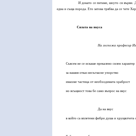
И докато се питаме, шоуто си върви. 
една и съща порода. Ето затова трябва да се чете Хе
Силата на вкуса
На госпожа професор И
Съвсем не се искаше прекалено силен характер
за нашия отказ несъгласие упорство
имахме частица от необходимата храброст
но всъщност това бе само въпрос на вкус
Да на вкус
в който са вплетени фибри душа и хрущялчета 