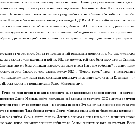
онна всеядност говори и за още нещо: липса на памет. Отново разграничаваща линия: дясно
ра амнезия – защото тя е нужна за неговото оцеляване. Наистина ли Иван Костов не помни к
ие? Не помни как цялата опозиция срещу кабинета на Симеон Сакскобургготски бе
еме на Кошлуков беше напуснало коалицията между НДСВ и ДПС – и най-гласовито от всич
ри, как самият Костов се обяви за съвместни действия с БСП в справянето с царската напаст
ер, как царското правителство наистина нямаше необходимите за оцеляването му гласове –
азбра с царистите и прибра опозиционните си крилца – срещу едно министерско кресло 
е очаква от човек, способен да те предаде в най-решаващия момент? И който още след първ
же да участва в тази коалиция и кой не: БНД не можели, тъй като били гласували за Станише
 Кошлуков, ако му бяха стигнали гласовете да влезе в това Народно събрание? Горният прим
стерските кресла. Защото голяма разлика между БНД и “Новото време” няма -
с изключение 
 си поведение и не прави главозамайващи конюнктурни лупинги като този на Кошлуков – и 
воайорска клетка и в компанията на Тодор Живковия внук.
 Точно по този начин и преди в десницата са се кооптирали одиозни фигури – и всички 
 например Данчо Ментата, който попълваше събранията на местното СДС с агитка от мутри
матичен герой от подземния свят – в резултат на което Бургас от категорично син град ста
Костов и компания. Така бившия крупие Данчо Ментата стана шеф на бюджетната комисия и 
 долара чифта. Сега е лявата ръка на Доган; а дясната е пак отгледан от десницата герой
ва хора, които прецакват десниите избиратели. Аз пък се питам за кого ще гласувам. Всич