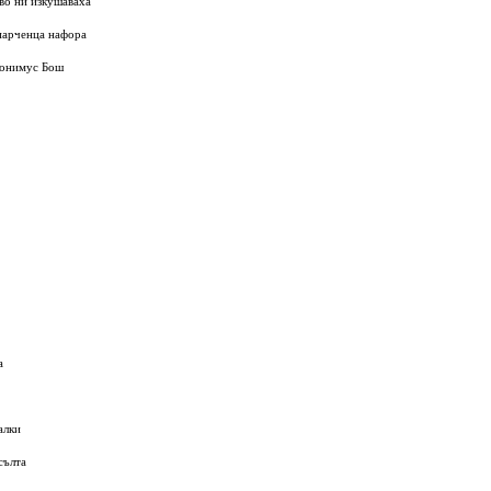
иво ни изкушаваха
 парченца нафора
ронимус Бош
а
алки
сълта