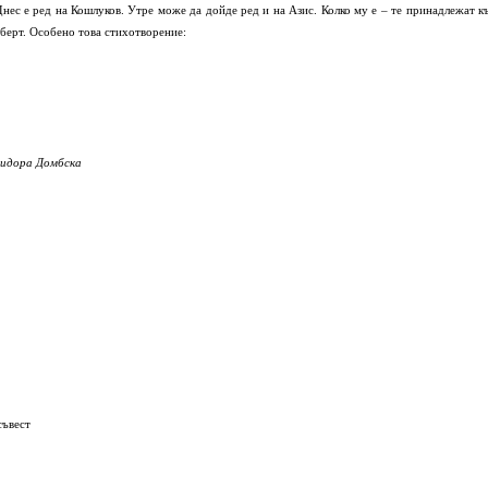
Днес е ред на Кошлуков. Утре може да дойде ред и на Азис. Колко му е – те принадлежат к
рберт. Особено това стихотворение:
зидора Домбска
съвест