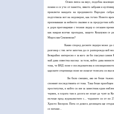
Освен липса на вкус, подобна коалици
помни и се учи от паметта, лявото забравя и култиви
приключи мандата на предишното Народно събран
подготвила вот на недоверие, как точно Новото вр
призоваваше за нейното сваляне и за предсрочни избо
и дори преговаряше с техния лидер и сегашен преми
как накрая всичко пропадна, защото Кошлуков се р
Мирослав Севлиевски?
Какво според десните лидери може да с
разговор с тях вече започна да се разпорежда кой мо
Безкрайно интересно е за кого ли би гласувал самия
май дава известна насока: за този, който дава мини
това, че БНД поне е последователна в опозиционното
царските отцепници поне не излагат телесата си във 
Би било смешно, ако не беше тъжно.
спомнят последствията от това. Така беше приобщен
проститутки, и който си взе за заместник един ембле
червен, и хората там и досега не искат да чуят за 
пъчеше пред журналистите с... чорапите си от по 25
Христо Бисеров. Пита се докога десницата ще отхран
се питаме...