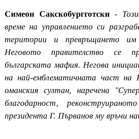
Симеон Сакскобургготски
-
Тоз
време на управлението си разгра
територии и превръщането им 
Неговото правителство се 
българската мафия. Негова иници
на най-емблематичната част на 
оманския султан, наречена "Супе
благодарност, реконструиран
президента Г. Първанов му връчи на