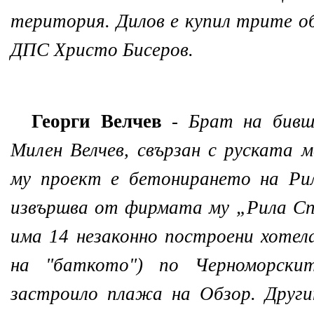
територия. Дилов е купил трите 
ДПС Христо Бисеров.
Георги Велчев
-
Брат на бивш
Милен Велчев, свързан с руската 
му проект е бетонирането на Рил
извършва от фирмата му „Рила С
има 14 незаконно построени хотел
на "баткото") по Черноморски
застроило плажа на Обзор. Други