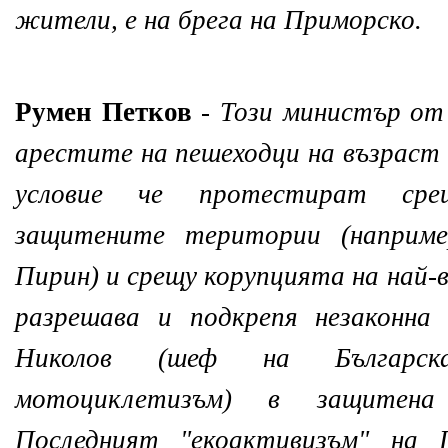
жители, е на брега на Приморско.
Румен Петков
-
Този министър от
арестите на пешеходци на възраст 
условие че протестират сре
защитените територии (наприм
Пирин) и срещу корупцията на най-в
разрешава и подкрепя незаконна
Николов (шеф на Българск
мотоциклетизъм) в защитена
Последният "екоактивизъм" на 