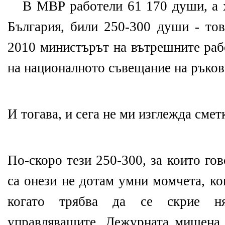
В МВР работели 61 170 души, а х
България, били 250-300 души - тов
2010 министърът на вътрешните раб
на националното съвещание на ръко
И тогава, и сега не ми изглежда сметк
По-скоро тези 250-300, за които го
са онези не дотам умни момчета, ко
когато трябва да се скрие н
управляващите. Дежурната мишена,