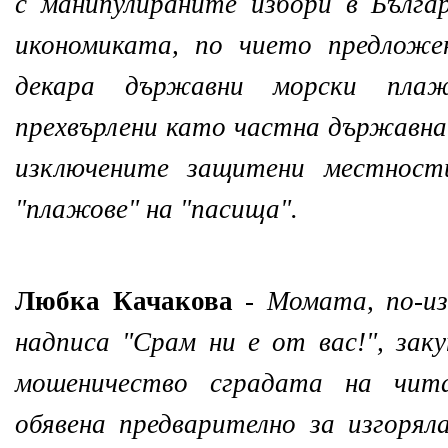
с манипулираните избори в Бълга
икономиката, по чието предложе
декара държавни морски плаж
прехвърлени като частна държавна
изключените защитени местност
"плажове" на "пасища".
Любка Качакова
-
Момата, по-из
надписa "Срам ни е от вас!", заку
мошеничество сградата на чит
обявена предварително за изгорял