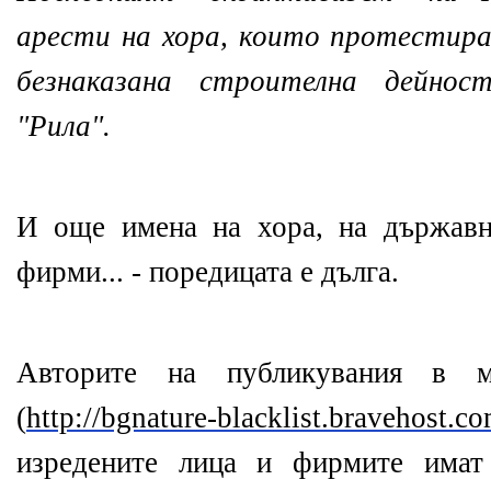
арести на хора, които протестир
безнаказана строителна дейно
"Рила".
И още имена на хора, на държавн
фирми... - поредицата е дълга.
Авторите на публикувания в м
(
http
://
bgnature
-
blacklist
.
bravehost
.
co
изредените лица и фирмите имат