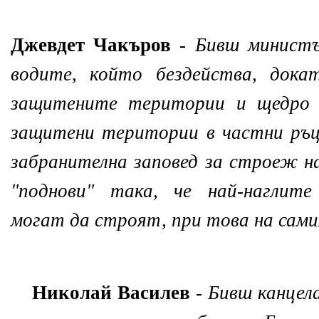
Джевдет Чакъров
-
Бивш министъ
водите, който бездейства, дока
защитените територии и щедро 
защитени територии в частни ръц
забранителна заповед за строеж на
"поднови" така, че най-наглите
могат да строят, при това на сами
Николай Василев
-
Бивш канцел