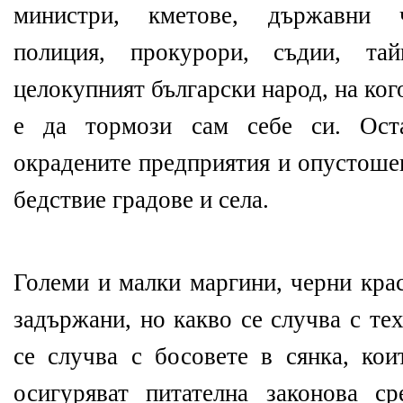
министри, кметове, държавни 
полиция, прокурори, съдии, т
целокупният български народ, на ко
е да тормози сам себе си. Оста
окрадените предприятия и опустоше
бедствие градове и села.
Големи и малки маргини, черни кра
задържани, но какво се случва с те
се случва с босовете в сянка, кои
осигуряват питателна законова с