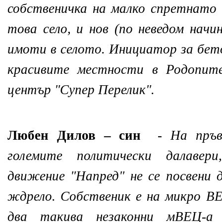
собствeничка на малко спретнато
това село, и нов (по неведом начи
имоти в селото. Инициатор за бето
красивите местности в Родопите
център "Супер Перелик".
Любен Дилов – син
-
На пръв
големите политически далаве
движение "Напред" не се посвени 
ждрело. Собственик е на микро В
два такива незаконни мВЕЦ-а