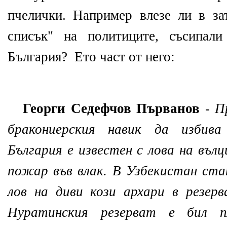
пчелички. Например влезе ли в за
списък" на политиците, съсипал
България? Ето част от него:
Георги Седефчов Първанов
-
П
бракониерския навик да избив
България е известен с лова на въл
пожар във влак. В Узбекистан ста
лов на диви кози архари в резер
Нуратинския резерват е бил п