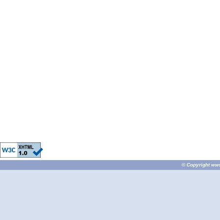
© Copyright
ww