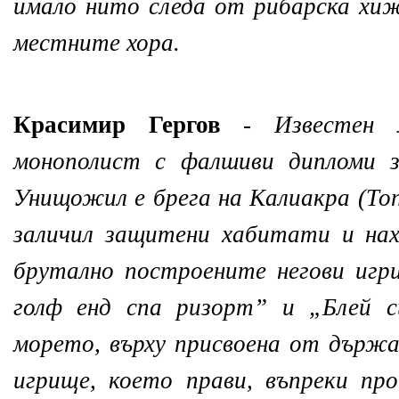
имало нито следа от рибарска хи
местните хора.
Красимир Гергов
-
Известен 
монополист с фалшиви дипломи за
Унищожил е брега на Калиакра (Топ
заличил защитени хабитати и нах
брутално построените негови игр
голф енд спа ризорт” и „Блей с
морето, върху присвоена от държ
игрище, което прави, въпреки п