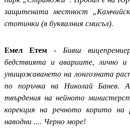
защитената местност „Камчийс
стотинки (в буквалния смисъл).
Емел Етем
-
Бивш вицепремие
бедствията и авариите, лично и
унищожаването на лонгозната рас
по поръчка на Николай Банев. А
твърдения на нейното министерст
корекция на речното корито на 
наводни .... Черно море!