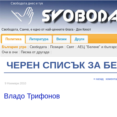
Свободата днес и тук
Свободата, Санчо, е едно от най-ценните блага - Дон Кихот
Политика
Литература
Визии
Други
България утре
|
Свободата
|
Позиция
|
Свят
|
АЕЦ "Белене" и българс
Очи в очи
|
Писма от другаде
|
ЧЕРЕН СПИСЪК ЗА Б
« назад
комента
9 Ноември 2010
Владо Трифонов