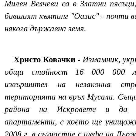
Милен Велчеви са в Златни пясъци,
бившият къмпинг "Оазис" - почти в
някога държавна земя.
Христо Ковачки
-
Измамник, укри
обща стойност 16 000 000 ле
извършител на незаконна стр
територията на връх Мусала. Същ
района на Искровете и да 
апартаменти, с което ще унищожи
2008 г. в съучастие с шефа на Дър