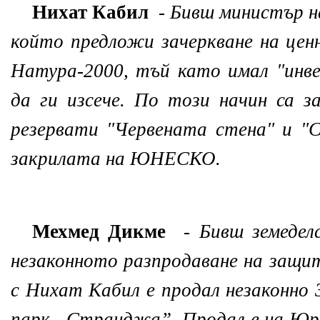
Нихат Кабил
-
Бивш министър на
който предложи зачеркване на цен
Натура-2000, тъй като имал "инв
да ги изсече. По този начин са 
резервати "Червената стена" и "С
закрилата на ЮНЕСКО.
Мехмед Дикме
-
Бивш земедел
незаконното разпродаване на защи
с Нихат Кабил е продал незаконно 
парк „Странджа”. Продал е на Юр