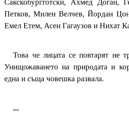
Сакскобургготски, Ахмед Доган, 
Петков, Милен Велчев, Йордан Цо
Емел Етем, Асен Гагаузов и Нихат К
Това че лицата се повтарят не т
Унищожаването на природата и кор
една и съща човешка развала.
...