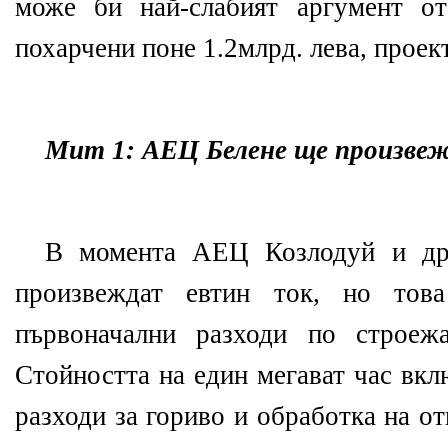
може би най-слабият аргумент от
похарчени поне 1.2млрд. лева, проект
Мит 1: АЕЦ Белене ще произве
В момента АЕЦ Козлодуй и дру
произвеждат евтин ток, но тов
първоначални разходи по строеж
Стойността на един мегават час вкл
разходи за гориво и обработка на о