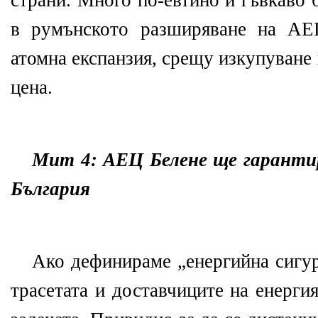
страни. Много по-евтино и гъвкаво 
в румънското разширяване на АЕЦ
атомна експанзия, срещу изкупуване
цена.
Мит 4: АЕЦ Белене ще гаранти
България
Ако дефинираме „енергийна сигур
трасетата и доставчиците на енерги