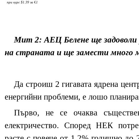
при курс $1.39 за
€
1
Мит 2: АЕЦ Белене ще задовол
на страната и ще замести много 
Да строиш 2 гигавата ядрена цент
енергийни проблеми, е лошо планира
Първо, не се очаква съществе
електричество. Според НЕК потре
расте с повече от 1.2% годишно до