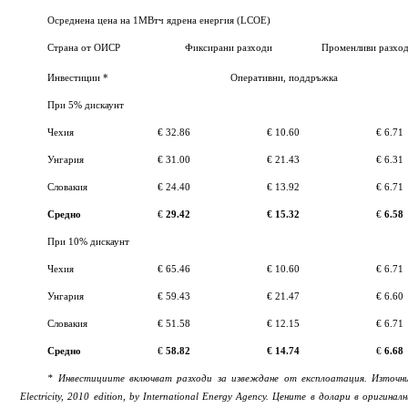
Осреднена цена на 1МВтч ядрена енергия (LCOE)
Страна от ОИСР
Фиксирани разходи
Променливи разхо
Инвестиции *
Оперативни, поддръжка
При 5% дискаунт
Чехия
€ 32.86
€ 10.60
€ 6.71
Унгария
€ 31.00
€ 21.43
€ 6.31
Словакия
€ 24.40
€ 13.92
€ 6.71
Средно
€
29.42
€ 15.32
€
6.58
При 10% дискаунт
Чехия
€ 65.46
€ 10.60
€ 6.71
Унгария
€ 59.43
€ 21.47
€ 6.60
Словакия
€ 51.58
€ 12.15
€ 6.71
Средно
€
58.82
€ 14.74
€
6.68
* Инвестициите включват разходи за извеждане от експлоатация. Източник:
Electricity, 2010 edition, by International Energy Agency. Цените в долари в оригина