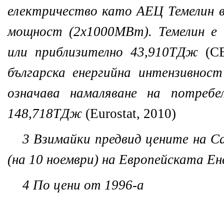
електричество като АЕЦ Темелин в
мощност (2x1000МВт). Темелин е п
или приблизително 43,910ТДж
(C
българска енергийна интензивност
означава намаляване на потреб
148,718ТДж
(Eurostat, 2010)
3
Взимайки предвид цените на Ca
(на 10 ноември) на Европейската Ен
4
По цени от 1996-а