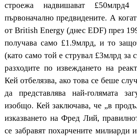
строежа надвишават £50млрд
първоначално предвидените. А когат
от British Energy (днес EDF) през 1
получава само £1.9млрд, и то защ
(като само той е струвал £3млрд за 
разходите по извеждането на реакт
Кей отбелязва, ако това се беше сл
да представлява най-голямата за
изобщо. Кей заключава, че „в продъ
изказването на Фред Лий, правилно
се забравят похарчените милиарди и