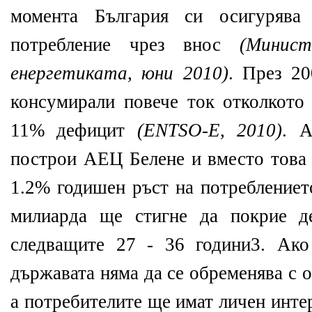
момента България си осигуряв
потребление чрез внос
(Минис
енергетиката, юни 2010)
. През 2
консумирали повече ток отколкото 
11% дефицит
(ENTSO-E, 2010)
. А
построи АЕЦ Белене и вместо това
1.2% годишен ръст на потреблението
милиарда ще стигне да покрие де
следващите 27 - 36 години
3
. Ако
държавата няма да се обременява с 
а потребителите ще имат личен инте