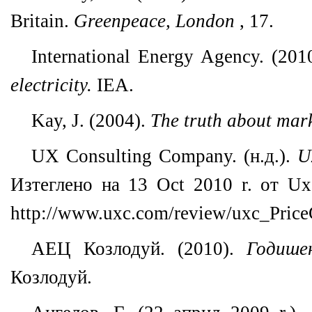
Britain.
Greenpeace, London
, 17.
International Energy Agency. (201
electricity.
IEA.
Kay, J. (2004).
The truth about mar
UX Consulting Company. (н.д.).
U
Изтеглено на 13 Oct 2010 r. от UxC
http://www.uxc.com/review/uxc_Price
АЕЦ Козлодуй. (2010).
Годише
Козлодуй.