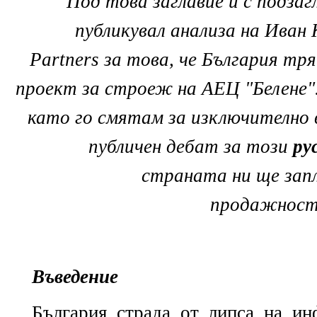
Под това заглавие и с подзаг
публикувал анализа на Иван
Partners за това, че България тр
проект за строеж на АЕЦ "Белене"
като го смятам за изключително 
публичен дебат за този
ру
страната ни ще зап
продажностт
Въведение
България страда от липса на ин