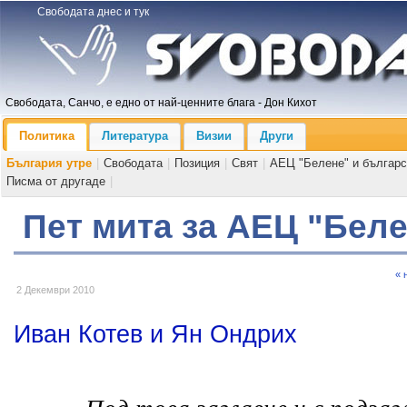
Свободата днес и тук
Свободата, Санчо, е едно от най-ценните блага - Дон Кихот
Политика
Литература
Визии
Други
България утре
|
Свободата
|
Позиция
|
Свят
|
АЕЦ "Белене" и българс
Писма от другаде
|
Пет мита за АЕЦ "Бел
« 
2 Декември 2010
Иван Котев и Ян Ондрих