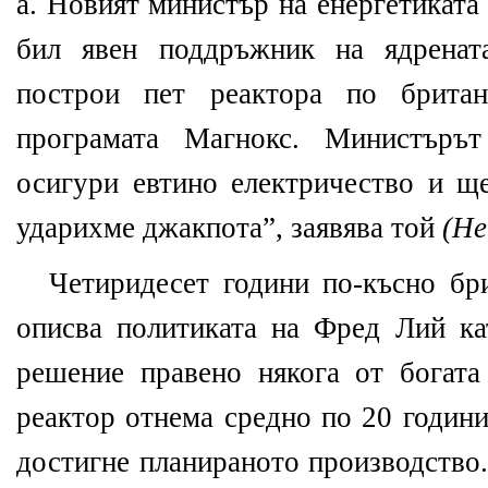
а. Новият министър на енергетикат
бил явен поддръжник на ядрената
построи пет реактора по брита
програмата Магнокс. Министъръ
осигури евтино електричество и ще
ударихме джакпота”, заявява той
(He
Четиридесет години по-късно бр
описва политиката на Фред Лий ка
решение правено някога от богат
реактор отнема средно по 20 години
достигне планираното производство