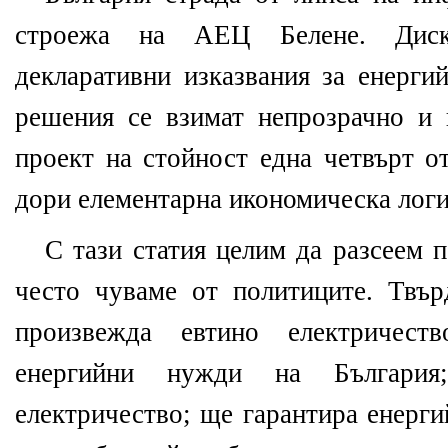
строежа на АЕЦ Белене. Диск
декларативни изказвания за енерги
решения се взимат непрозрачно и 
проект на стойност една четвърт о
дори елементарна икономическа логи
С тази статия целим да разсеем 
често чуваме от политиците. Твър
произвежда евтино електричест
енергийни нужди на Българи
електричество; ще гарантира енерги