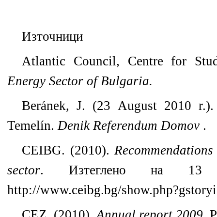
Източници
Atlantic Council, Centre for St
Energy Sector of Bulgaria.
Beránek, J. (23 August 2010 r.).
Temelín.
Denik Referendum Domov
.
CEIBG. (2010).
Recommendations 
sector
. Изтеглено на 13 
http://www.ceibg.bg/show.php?gstor
CEZ. (2010).
Annual report 2009.
P