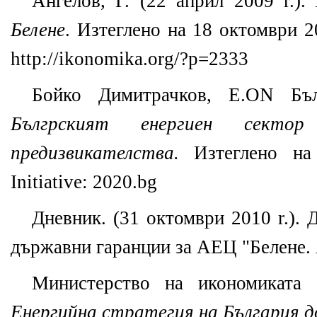
Ангелов, Г. (22 април 2009 r.).
Белене
. Изтеглено на 18 октомври 2
http://ikonomika.org/?p=2333
Бойко Димитрачков, E.ON Бъл
Бългрският енергиен сект
предизвикателства.
Изтеглено н
Initiative: 2020.bg
Дневник. (31 октомври 2010 r.). 
държавни гаранции за АЕЦ "Белене.
Министерство на икономиката 
Енергийна стратегия на България д