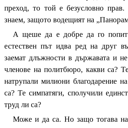
преход, то той е безусловно прав.
знаем, защото водещият на „Панорама
А щеше да е добре да го попит
естествен път идва ред на друг въ
заемат длъжности в държавата и не
членове на политбюро, какви са? Те
натрупали милиони благодарение на
са? Те симпатяги, сполучили единс
труд ли са?
Може и да са. Но защо тогава на