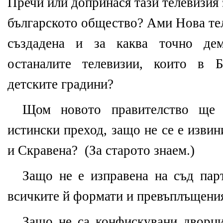
Пречи или допринася тази телевизия
българското общество? Ами Нова тел
създадена и за каква точно де
останалите телевизии, които в 
детските градини?
Щом новото правителство ще о
истински преход, защо не се е извин
и Скравена?
(За старото знаем.)
Защо не е изправена на съд парт
всичките й формати и превъплъщени
Защо не са конфискувани дворци