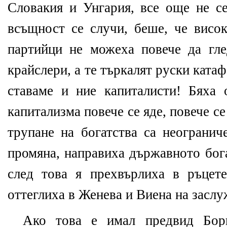
Словакия и Унгария, все още не се
всъщност се случи, беше, че висок
партийци
не можеха повече да гле
крайслери, а те търкалят руски катаф
ставаме и ние капиталисти! Бяха 
капитализма повече се яде, повече се
трупане на богатства са неогранич
промяна, направиха държавното бога
след това я прехвърлиха в ръцет
оттеглиха в Женева и Виена на заслу
Ако това е имал предвид Бори