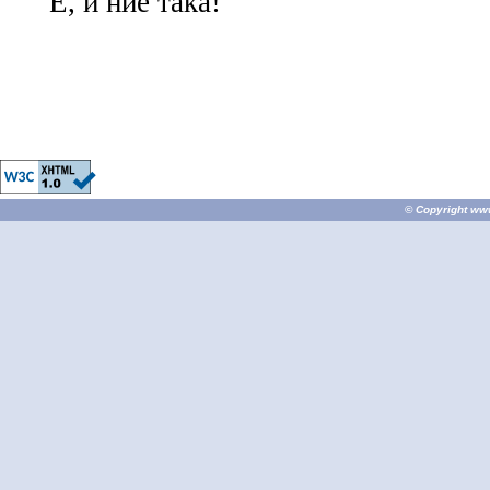
Е, и ние така!
© Copyright
ww