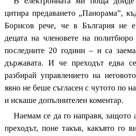
В eлектронната ми поща дойде
цитира предаването „Панорама”, къ
Борисов рече, че в България не 
децата на членовете на политбюро
последните 20 години
–
и са заема
държавата. И че преходът едва се
разбирай управлението на неговото
явно не беше съгласен с чутото по н
и искаше допълнителен коментар.
Наемам се да го направя, защото 
преходът, поне такъв, какъвто го 