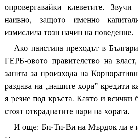
опровергавайки клеветите. Звуч
наивно, защото именно капитали
измислила този начин на поведение.
Ако наистина преходът в Българи
ГЕРБ-овото правителство на власт,
запита за произхода на Корпоративн
раздава на „нашите хора” кредити к
я резне под кръста. Както и всички 
стоят откраднатите пари на хората.
И още: Би-Ти-Ви на Мърдок ли е 