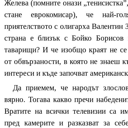
Желева (помните онази „тенисистка”,
стане еврокомисар), че най-г
приятелството с олигарха Валентин З
страна е близък с Бойко Борисов
таварищи? И че изобщо краят не се
от обвързаности, в която не знаеш 
интереси и къде започват американск
Да приемем, че народът злосло
вярно. Тогава какво пречи набедени
Вратите на всички телевизии са им
пред камерите и разказват за себ