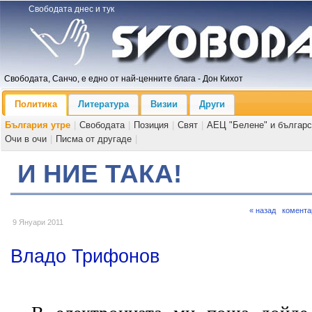
Свободата днес и тук
Свободата, Санчо, е едно от най-ценните блага - Дон Кихот
Политика
Литература
Визии
Други
България утре
|
Свободата
|
Позиция
|
Свят
|
АЕЦ "Белене" и българс
Очи в очи
|
Писма от другаде
|
И НИЕ ТАКА!
« назад
комента
9 Януари 2011
Владо Трифонов