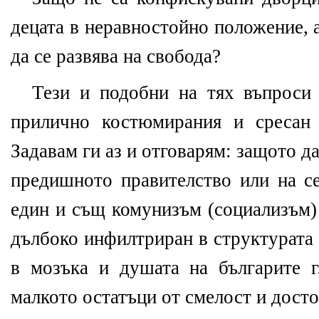
децата в неравностойно положение, 
да се развява на свобода?
Тези и подобни на тях въпроси 
прилично костюмирания и сресан
Задавам ги аз и отговарям: защото д
предишното правителство или на се
един и същ комунизъм (социализъм) 
дълбоко инфилтриран в структурата 
в мозъка и душата на българите г
малкото остатъци от смелост и досто