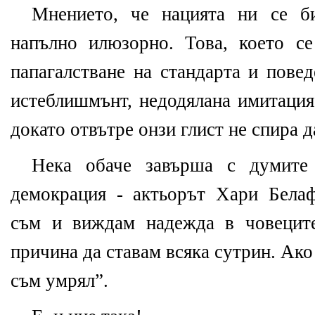
Мнението, че нацията ни се би
напълно илюзорно. Това, което се
папагалстване на стандарта и пове
истеблишмънт, недодялана имитация
докато отвътре онзи глист не спира д
Нека обаче завърша с думит
демокрация - актьорът Хари Бела
съм и виждам надежда в човеците
причина да ставам всяка сутрин. Ако 
съм умрял”.