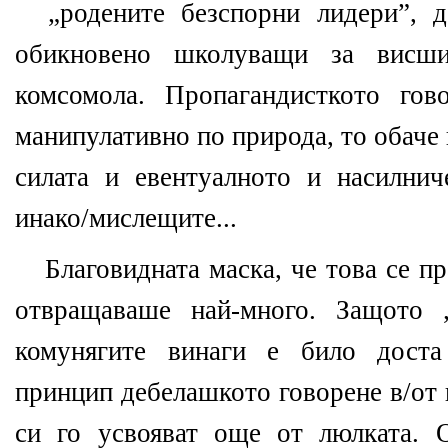
„родените безспорни лидери”, д
обикновено школуващи за висш
комсомола. Пропагандисткото гов
манипулативно по природа, то обаче 
силата и евентуалното и насилни
инако/мислещите...
Благовидната маска, че това се п
отвращаваше най-много. Защото 
комунягите винаги е било доста
принцип дебелашкото говорене в/от 
си го усвояват още от люлката. О