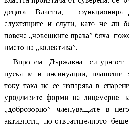
властта произтича от суверена, бе
о
децата. Властта,
функционира
слухтящите и слуги, като че ли 
повече „човешките права” бяха
поже
името на „колектива”.
Впрочем Държавна сигурност
пускаше и инсинуации, плашеше х
току така не се изпарява в спарен
уродливите форми на лицемерие н
„доброзорно” членуващите в нег
активисти, по-отвратителното беше