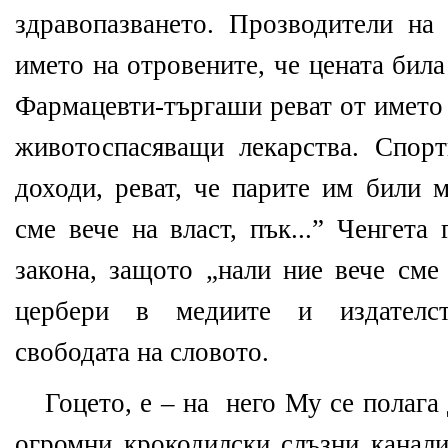
здравопазването. Прозводители на 
името на отровените, че цената била
Фармацевти-търгаши реват от името 
животоспасяващи лекарства. Спор
доходи, реват, че парите им били 
сме вече на власт, пък...” Ченгета
закона, защото „нали ние вече сме 
цербери в медиите и издателст
свободата на словото.
Гоцето, е – на
него Му се полага 
огромни крокодилски слъзни канали