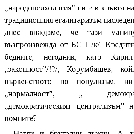
„народопсихология” си е в кръвта н
традиционния егалитаризъм наследен
днес виждаме, че тази манипу
възпроизвежда от БСП /к/. Кредит
бедните, негодник, като Кири
„законност”/!?/, Корумбашев, к
първенството по популизъм, н
„нормалност”, „ демокра
„демократическият централизъм” 
помните?
Нагли и брутални лъжци. А да