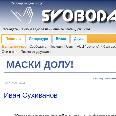
Свободата днес и тук
Свободата, Санчо, е едно от най-ценните блага - Дон Кихот
Политика
Литература
Визии
Други
България утре
|
Свободата
|
Позиция
|
Свят
|
АЕЦ "Белене" и българс
Очи в очи
|
Писма от другаде
|
МАСКИ ДОЛУ!
« назад
комента
20 Януари 2011
Иван Сухиванов