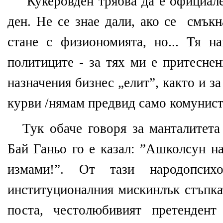
Кукеровден трябва да е официале
ден. Не се знае дали, ако се
смъкн
стане с физиономията, но... Тя н
политиците - за тях ми е притесне
назначения бизнес „елит”, както и з
курви /нямам предвид само комунист
Тук обаче говоря за манталитета
Бай Ганьо го е казал: ”Ашколсун на
измами!”. От тази народопсих
институционалния мискинлък стъпка
поста, честолюбивият претендент