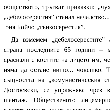
обществото, тръгват приказки: „чу
„дебелосерестия” станал началство...
оня Бойчо „тънкосерестия”.
Да взмемем „дебелосерестите” 
страна последните 65 години – 
сраснали с костите на лицето им, ч
няма да остане нищо... човешко. Т
същността на „комунистическия ст
Достоевски, се упражнява чрез 
шантаж. Общественото лицемери