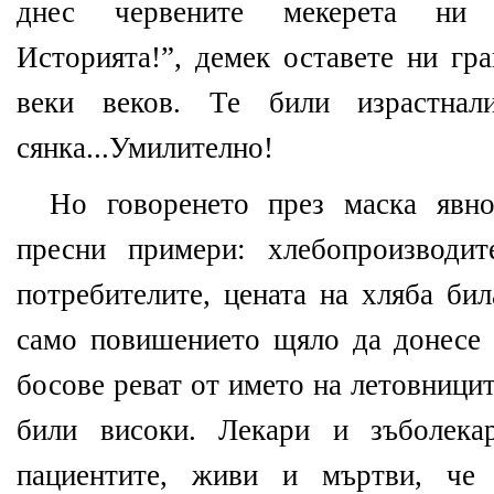
днес червените мекерета ни к
Историята!”, демек оставете ни гр
веки веков. Те били израстна
сянка...Умилително!
Но говоренето през маска явно
пресни примери: хлебопроизводи
потребителите, цената на хляба бил
само повишението щяло да донесе 
босове реват от името на летовницит
били високи. Лекари и зъболека
пациентите, живи и мъртви, че