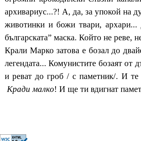
архивариус...?! А, да, за упокой на 
животинки и божи твари, архари... 
българската” маска. Който не реве, н
Крали Марко затова е бозал до двай
легендата... Комунистите бозаят от д
и реват до гроб / с паметник/. И те
Кради малко
! И ще ти вдигнат паме