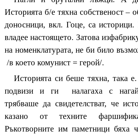
Историята б/е тяхна собственост – 
доносници, вкл. Гоце, са историци.
владее настоящето. Затова изфабрик
на номенклатурата, не би било възм
/в което комунист
=
герой/.
Историята си беше тяхна, така е.
подвизи и ги
налагаха с нага
трябваше да свидетелстват, че ист
казано от техните фаршифика
Ръкотворните им паметници бяха ч