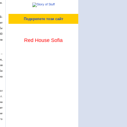
и.
й-
Подкрепете този сайт
ат
бе
30
Red House Sofia
за
 –
и,
ия
би
на
ал
г.
на
ат
не
го