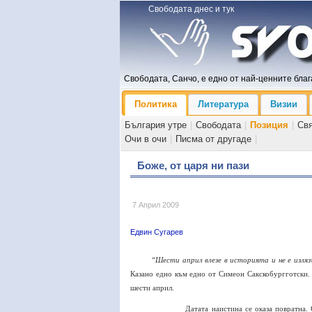
Свободата днес и тук
Свободата, Санчо, е едно от най-ценните блага
Политика
Литература
Визии
България утре
|
Свободата
|
Позиция
|
Св
Очи в очи
|
Писма от другаде
|
Боже, от царя ни пази
7 Април 2009
Едвин Сугарев
“Шести април влезе в историята и не е изляз
Казано едно към едно от Симеон Сакскобургготски. 
шести април.
Датата наистина се оказа повратна.