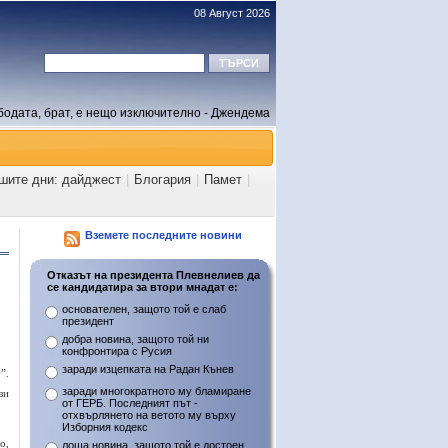
08 Август 2026
бодата, брат, е нещо изключително - Джендема
ашите дни: дайджест
|
Блогария
|
Памет
|
Вземете последните новини
Отказът на президента Плевнелиев да
се кандидатира за втори мнадат е:
основателен, защото той е слаб
президент
добра новина, защото той ни
конфронтира с Русия
заради изцепката на Радан Кънев
д
”.
заради многократното му бламиране
зи
от ГЕРБ. Последният път -
отхвърлянето на ветото му върху
Изборния кодекс
о,
лоша новина, защото той е достоен