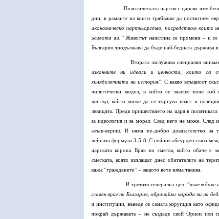
Политическата партия с царско име беш
дни, в рамките на които трябваше да постигнем ев
икономическо партньорство, посредством които н
живота ви.”
Животът наистина се промени – и се 
България продължава да бъде най-бедната държава в 
Втората заслужава специално внима
изконните ни идеали и ценности, които са с
хилядолетната ни история”.
С какво всъщност скъс
политически модел, в който се знаеше поне кой 
център, който може да се търгува власт и позиции
левицата. Преди пришествието на царя в политиката
за идеология и за морал. След него не може. След 
алъш-вериш. И няма по-добро доказателство за т
нейната формула 3-5-8. С нейния абсурден съюз меж
царската корона. Брак по сметка, който обаче е з
сметката, която изплащат днес обитателите на тери
кажа “гражданите” – защото вече няма такива.
И третата генерална цел:
“въвеждане н
главен враг на България, обричайки народа ни на 
и институции, въведе се самата корупция като офиц
покрай държавата – не създаде свой Орион или с