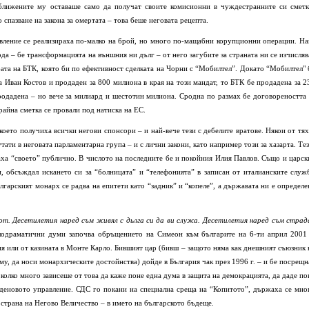
ближените му оставаше само да получат своите комисионни в чуждестранните си сметк
 спазване на закона за омертата – това беше неговата рецепта.
авление се реализираха по-малко на брой, но много по-мащабни корупционни операции. На
да – бе трансформацията на външния ни дълг – от него загубите за страната ни се изчисляв
ата на БТК, която би по ефективност сделката на Чорни с “Мобилтел”. Докато “Мобилтел" 
а Иван Костов и продаден за 800 милиона в края на този мандат, то БТК бе продадена за 2
родадена – но вече за милиард и шестотин милиона. Сродна по размах бе договореността 
крайна сметка се провали под натиска на ЕС.
което получиха всички негови спонсори – и най-вече тези с дебелите вратове. Някои от тях
тати в неговата парламентарна група – и с лични закони, като например този за хазарта. Тез
аха “своето” публично. В числото на последните бе и покойния Илия Павлов. Също и царск
 обсъждал искането си за “болницата” и “телефонията” в записан от италианските служ
лгарският монарх се радва на епитети като “задник” и “копеле”, а държавата ни е определе
от. Десетилетия наред съм живял с дьлга си да ви служа. Десетилетия наред съм страд
одраматични думи започва обръщението на Симеон към българите на 6-ти април 2001 
ия или от казината в Монте Карло. Бившият цар
(
бивш – защото няма как днешният съюзник 
 му, да носи монархическите достойнства
)
дойде в България чак през 1996 г. – и бе посрещн
и колко много зависеше от това да каже поне една дума в защита на демокрацията, да даде по
иденовото управление. СДС го покани на специална среща на “Копитото”, държаха се мно
 страна на Негово Величество – в името на българското бъдеще.