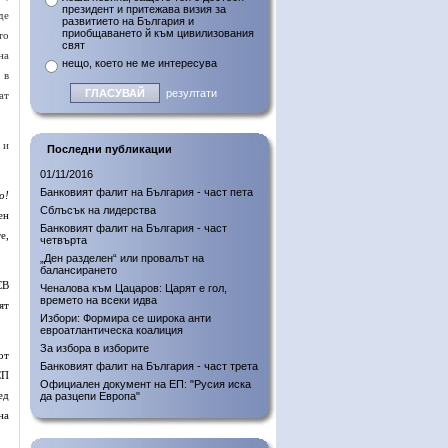
президент и притежава визия за
де
развитието на България и
приобщаването й към цивилизования
то
свят
на
нещо, което не ме интересува
 в
резултати
ат
 и
Последни публикации
01/11/2016
Банковият фалит на България - част пета
о!
Сблъсък на лидерства
ен
Банковият фалит на България - част
е,
четвърта
„Ден разделен“ или провалът на
балансирането
СВ
Ченалова към Цацаров: Царят е гол,
времето на всеки идва
ят
Избори: Формира се широка анти
евроатлантическа коалиция
За избора в изборите
от
Банковият фалит на България - част трета
СП
Официален документ на ЕП: "Русия иска
ед
да разцепи Европа"
на