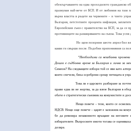
обезсърчаването на едва проходилото гражданско об
празнуван най-вече от БСП. И от любимия на тази па
върна властта в ръцете на червените – и чието упра
България, петстотинте процента инфлация, заплатит
Европейския съюз с правителство на БСП, за да се п
противниците на разширяването на съюза. Това успя 
Но щом позорния шести април бил вля
какви ги свърши после. Подобни припомняния са поле
“Необходими са незабавни промени 
Дошло е съдбовно време за България и лично за мен
Симеон? На следващите избори той се яви като алтер
които спечели, бяха осребрени срещу петицата в упр
Това ли е царското разбиране за почт
прави едва ли не жертва, за да влезе България в об
обаче е стратегически съюзник на комунистите и дос
Нещо повече – тези, които се осмелиха
НДСВ. Нещо още повече – царят е заложник на комун
бе да ревизира незаконното връщане на неговите 
избирателите. Въпросните имоти тогава се оценяваха
долара.