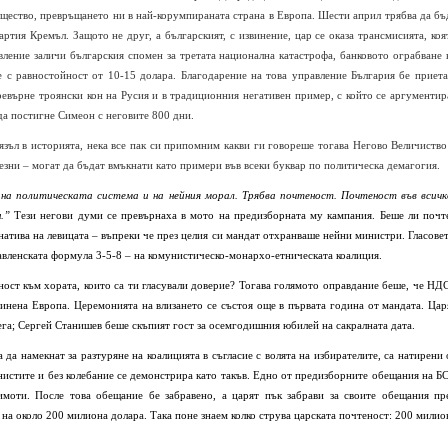
щество, превръщането ни в най-корумпираната страна в Европа. Шести април трябва да бъ
ртия Кремъл. Защото не друг, а българският, с извинение, цар се оказа трансмисията, коя
вление заличи българския спомен за третата национална катастрофа, банковото ограбване 
е с равностойност от 10-15 долара. Благодарение на това управление България бе приета
ревърне троянски кон на Русия и в традиционния негативен пример, с който се аргументир
да постигне Симеон с неговите 800 дни.
зъл в историята, нека все пак си припомним какви ги говореше тогава Негово Величиство
зни – могат да бъдат вмъкнати като примери във всеки буквар по политическа демагогия.
на политическата система и на нейния морал. Трябва почтеност. Почтеност във всичк
.”
Тези негови думи се превърнаха в мото на предизборната му кампания. Беше ли почт
натива на левицата – въпреки че през целия си мандат отхранваше нейни министри. Гласовет
авленската формула 3-5-8 – на комунистическо-монархо-етническата коалиция.
еност към хората, които са ти гласували доверие? Тогава голямото оправдание беше, че НД
единена Европа. Церемонията на влизането се състоя още в първата година от мандата. Цар
ега; Сергей Станишев беше скъпият гост за осемгодишния юбилей на сакралната дата.
 да намекнат за разтуряне на коалицията в съгласие с волята на избирателите, са натирени 
истите и без колебание се демонстрира като такъв. Едно от предизборните обещания на Б
имоти. После това обещание бе забравено, а царят пък забрави за своите обещания пр
 на около 200 милиона долара. Така поне знаем колко струва царската почтеност: 200 милио