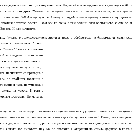
е създадена в името на три генерални цели. Първата беше анедкдотичната днес идея за 800-
ропейските стандарти:
“Готов съм да предложа схема от икономически мерки и социалн
е по-кьсно от 800 дни прочутото българско трудолюбие и предприемчивост ще промен
променя оттогава досега – към все по-лошо. Осем години след обещанието за 800-те д
Европа. И най-калпавата.
ние:
“скъсване с политическата партизанщина и
обединяване на българската нация око
ъхранили величието й през
а Симеон? Скъса с нормалния
кой е. Създаде политическия
 както с десницата, така и с
 все още можеше да се говори
него политиката се превърна в
ова от тройната коалиция с
ду сърпа и чука, полумесеца и
а сметка на хората. И това е
торията България. Не мога да
а правила и институции, насочени към премахване на корупцията, която се е превърнала
бедност и отблъсквайки жизненонеобходимия чуждестранен капитал”.
Въведоха се не прави
иална държавна политика. Царят не направи своя икономическа групировка, която да пече
вой Олимп. Не, неговото ноу-хау бе свързано с операции на самата държава в полза 