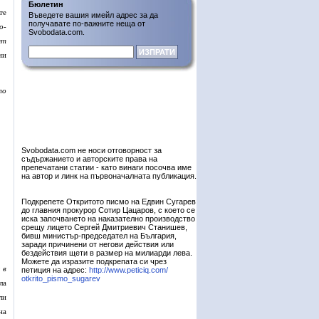
Бюлетин
те
Въведете вашия имейл адрес за да
получавате по-важните неща от
о-
Svobodata.com.
ят
ни
ло
Svobodata.com не носи отговорност за
съдържанието и авторските права на
препечатани статии - като винаги посочва име
на автор и линк на първоначалната публикация.
Подкрепете Откритото писмо на Едвин Сугарев
до главния прокурор Сотир Цацаров, с което се
иска започването на наказателно производство
срещу лицето Сергей Дмитриевич Станишев,
бивш министър-председател на България,
заради причинени от негови действия или
бездействия щети в размер на милиарди лева.
Можете да изразите подкрепата си чрез
 в
петиция на адрес:
http://www.peticiq.com/
otkrito_pismo_sugarev
ла
ли
на