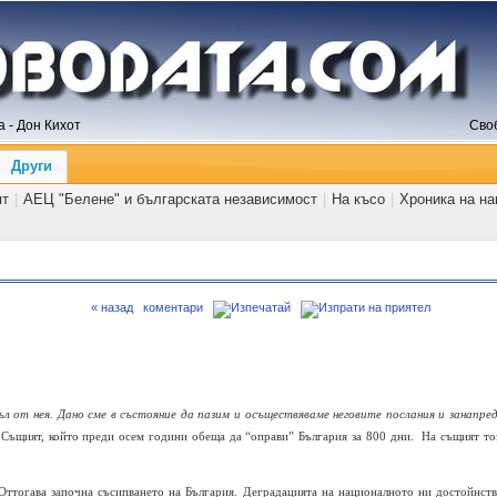
 - Дон Кихот
Сво
Други
ят
|
АЕЦ "Белене" и българската независимост
|
На късо
|
Хроника на н
« назад
коментари
ъл от нея. Дано сме в състояние да пазим и осъществяваме неговите послания и занапре
Същият, който преди осем години обеща да “оправи” България за 800 дни.
На същият то
 Оттогава започна съсипването на България. Деградацията на националното ни достойнств