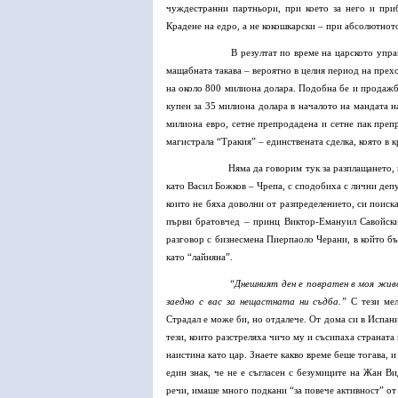
чуждестранни партньори, при което за него и при
Крадене на едро, а не кокошкарски – при абсолютното
В резултат по време на царското упр
мащабната такава – вероятно в целия период на прехо
на около 800 милиона долара. Подобна бе и продажб
купен за 35 милиона долара в началото на мандата н
милиона евро, сетне препродадена и сетне пак преп
магистрала “Тракия” – единствената сделка, която в 
Няма да говорим тук за разплащането, 
като Васил Божков – Чрепа, с сподобиха с лични депу
които не бяха доволни от разпределението, си поиск
първи братовчед – принц Виктор-Емануил Савойски,
разговор с бизнесмена Пиерпаоло Черани, в който бъ
като “лайняна”.
“Днешният ден е повратен в моя жив
заедно с вас за нещастната ни съдба.”
С тези мел
Страдал е може би, но отдалече. От дома си в Испан
тези, които разстреляха чичо му и съсипаха страната
наистина като цар. Знаете какво време беше тогава, 
един знак, че не е съгласен с безумиците на Жан В
речи, имаше много подкани “за повече активност” от