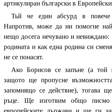
артикулиран български в Европейск
Тьй че един абсурд в повече
Напротив, може да ни помогне най
нещо досега нечувано и невиждано: 
родината и как една родина си смен
не се понасят.
Ако Борисов се запъне (а той 
защото ще пропусне възможностт
запомнящо се действие), тогава щ
ръце. Ще изготвим общо писмо 
европейските държави и ще ги за