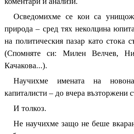
коментари и анализи.
Осведомихме се кои са унищожи
природа – сред тях неколцина юпит
на политическия пазар като стока с
(Спомняте си: Милен Велчев, Ни
Качакова...).
Научихме имената на новоназ
капиталисти – до вчера възторжени с
И толкоз.
Не научихме защо не беше вкаран