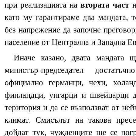
при реализацията на
втората част
н
като му гарантираме два мандата, 
без напрежение да започне преговор
население от Централна и Западна Е
Иначе казано, двата мандата щ
министър-председател достатъ
официално германци, чехи, холан
финландци, унгарци и швейцарци д
територия и да се възползват от не
климат. Смисълът на такова прес
дойдат тук, чужденците ще се пог