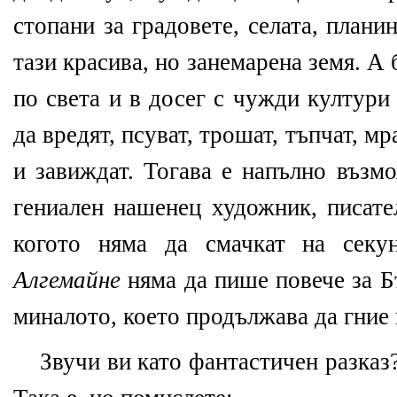
стопани за градовете, селата, планин
тази красива, но занемарена земя. А 
по света и в досег с чужди култури
да вредят, псуват, трошат, тъпчат, мр
и завиждат. Тогава е напълно възм
гениален нашенец художник, писате
когото няма да смачкат на сек
Алгемайне
няма да пише повече за Бъ
миналото, което продължава да гние 
Звучи ви като фантастичен разказ