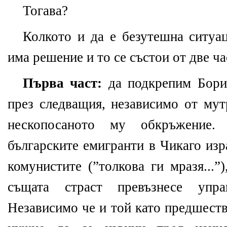
Тогава?
Колкото и да е безутешна ситуац
има решение и то се състои от две ча
Първа част:
да подкрепим Борис
през следващия, независимо от мут
нескопосаното му обкръжение.
българските емигранти в Чикаго изр
комунистите (”толкова ги мразя...”
същата страст превъзнесе упр
Независимо че и той като предшеств