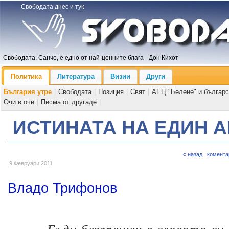
Свободата днес и тук
Свободата, Санчо, е едно от най-ценните блага - Дон Кихот
Политика
Литература
Визии
Други
България утре
|
Свободата
|
Позиция
|
Свят
|
АЕЦ "Белене" и българс
Очи в очи
|
Писма от другаде
|
ИСТИНАТА НА ЕДИН 
« назад
комента
9 Февруари 2011
Владо Трифонов