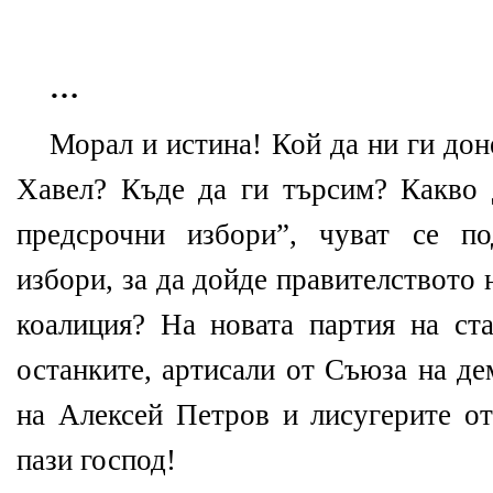
…
Морал и истина! Кой да ни ги дон
Хавел? Къде да ги търсим? Какво
предсрочни избори”, чуват се по
избори, за да дойде правителството 
коалиция? На новата партия на с
останките, артисали от Съюза на д
на Алексей Петров и лисугерите от
пази господ!