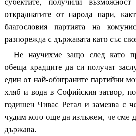
субектите, получили възможност
откраднатите от народа пари, как
благословия партията на комуни
разпорежда с държавата като със сво
Не научихме защо след като п
обеща крадците да си получат засл
един от най-обиграните партийни мо
хляб и вода в Софийския затвор, по
годишен Чивас Регал и замезва с ч
чудим кого още да излъжем, че сме 
държава.