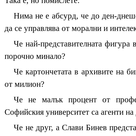
Така е, но помислете:
Нима не е абсурд, че
до ден-днеш
да се управлява от морални и интеле
Че най-представителната фигура в
порочно минало?
Че картончетата в архивите на б
от милион?
Че не малък процент от профе
Софийския университет са агенти на
Че не друг, а Слави Бинев предст