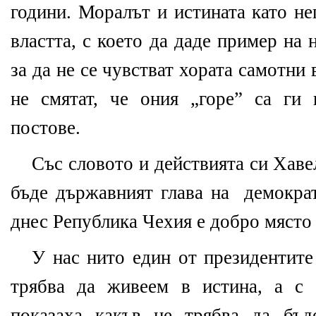
години. Моралът и истината като не
властта, с което да даде пример на 
за да не се чувстват хората самотни 
не смятат, че ония „горе” са ги
постове.
Със словото и действията си Хаве
бъде държавният глава на
демокра
днес Република Чехия е добро място 
У нас нито един от президентите
трябва да живеем в истина, а с 
показаха какъв не трябва да бъд