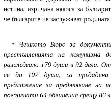
истина, изричана някога за българи
че българите не заслужават родината 
* Чешкото Бюро за документир
престъпленията на комунизма 
разследвало 179 души в 92 дела. О
се до 107 души, са предадени
предложение за предявяване на и
повдигнати 64 обвинения срещу 86 л