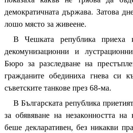
демократичната държава. Затова дн
лошо място за живеене.
В Чешката република
приеха
декомунизационни и лустрационни
Бюро за разследване на престъпл
гражданите обединиха гнева си к
съветските танкове през 68-ма.
В Българската република
приетият
за обявяване на незаконността на
беше декларативен, без никакви пр