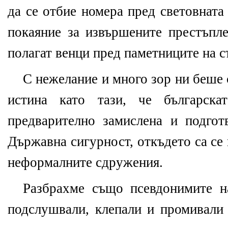
да се отбие номера пред световната
покаяние
за извършените престъпле
полагат венци пред паметниците на с
С нежелание и много зор ни беше 
истина като тази, че българска
предварително замислена и подгот
Държавна сигурност, откъдето са се
неформалните сдружения.
Разбрахме също псевдонимите н
подслушвали, клепали и промивали