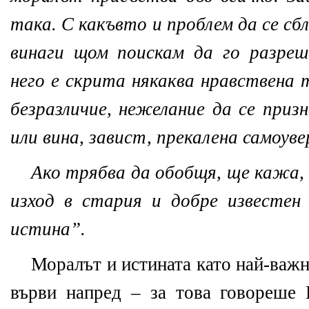
така. С какъвто и проблем да се сб
винаги щом поискам да го разреш
него е скрита някаква нравствена 
безразличие, нежелание да се приз
или вина, завист, прекалена самоуве
Ако трябва да обобщя, ще кажа,
изход в стария и добре известен
истина”.
Моралът и истината като най-важн
върви напред – за това говореше