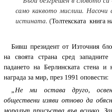
Бъди безгрешен в словото си
само каквото мислиш. Насочи 
истината.
(
Толтекската книга н
Бивш президент от Източния блок
на своята страна сред западните
падането на Берлинската стена и
награда за мир, през 1991 оповести:
„Не ми остава друго, осве
обществени изяви отново да обясн
моралът присъства във всичко. З