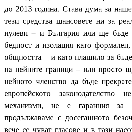
до 2013 година. Става дума за наш
тези средства шансовете ни за реа
нулеви – и България или ще бъде 
бедност и изолация като формален,
общността – и като плашило за бъд
на нейните граници – или просто щ
нейното членство да бъде прекрате
европейското законодателство н
механизми, не е гаранция за 
продължаваме с досегашното безо
вече се чуват гласове и в тази нас