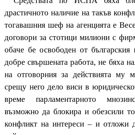
Средствата по ИСПА бяха бл
драстичното наличие на такъв конфли
тогавашния шеф на агенцията е Вес
договори за стотици милиони с фир
обаче бе освободен от българския 
добре свършената работа, не бяха н
на отговорния за действията му м
срещу него дело виси в юридическо
време парламентарното мнозин
възможно да блокира и обезсили то
конфликт на интереси – и отложи д