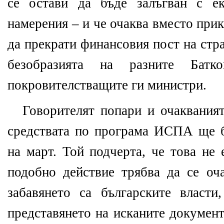
се остави да бъде залъгван с е
намерения – и че очаква вместо прик
да прекрати финансовия пост на стр
безобразията на разните Бат
покровителстващите ги министри.
Говорителят попари и очакваният
средствата по програма ИСПА ще б
на март. Той подчерта, че това не 
подобно действие трябва да се оч
забавянето са българските власти
представянето на исканите документ