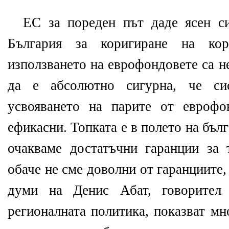
ЕС за пореден път даде ясен си
България за коригиране на ко
използването на еврофондовете са н
да е абсолютно сигурна, че сис
усвояването на парите от еврофо
ефикасни. Топката е в полето на бълг
очакваме достатъчни гаранции за
обаче не сме доволни от гаранциите, 
думи на Денис Абат, говорител
регионалната политика, показват мн