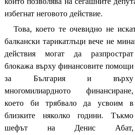
който позволява на сегашните депут
избегнат неговото действие.
Това, което те очевидно не искат
балкански тарикатлъци вече не мина
действия могат да разпрострат
блокажа върху финансовите помощи
за България и върху
многомилиардното финансиране,
което би трябвало да усвоим в
близките няколко години. Тъкмо
шефът на Денис Абат,