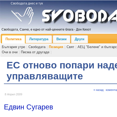
Свободата днес и тук
Свободата, Санчо, е едно от най-ценните блага - Дон Кихот
Политика
Литература
Визии
Други
България утре
|
Свободата
|
Позиция
|
Свят
|
АЕЦ "Белене" и българс
Очи в очи
|
Писма от другаде
|
ЕС отново попари над
управляващите
« назад
комента
8 Април 2009
Едвин Сугарев