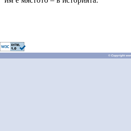
им е мястото – в историята.
© Copyright
ww