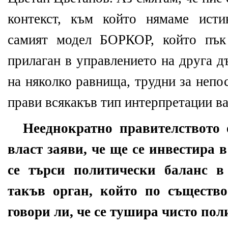
контекст, към който нямаме ист
самият модел БОРКОР, който пък 
прилаган в управлението на друга д
на няколко равнища, трудни за непо
прави всякакъв тип интерпретации в
Нееднократно правителството 
власт заяви, че ще се инвестира в
се търси политически баланс в
такъв орган, който по същество
говори ли, че се тушира чисто по