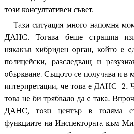
този консултативен съвет.
Тази ситуация много напомня мом
ДАНС. Тогава беше страшна изне
някакъв хибриден орган, който е е
полицейски, разследващ и разузна
объркване. Същото се получава и в м
интерпретации, че това е ДАНС -2. 
това не би трябвало да е така. Впр
ДАНС, този център в голяма с
функциите на Инспектората към Мин