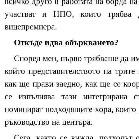
всичко друго в работата на борда на
участват и НПО, които трябва 
вицепремиера.
Откъде идва объркването?
Според мен, първо трябваше да им
който представителството на трите
как ще прави заедно, как ще се коо
се изпълнява тази интегрирана с
номинират подходящите хора, които 
ръководство на центъра.
Сега, както се вижда, подходът е