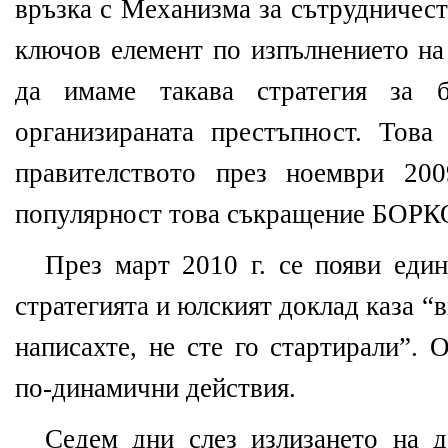
връзка с Механизма за сътрудничест
ключов елемент по изпълнението на 
да имаме такава стратегия за 
организираната престъпност. Тов
правителството през ноември 200
популярност това съкращение БОРК
През март 2010 г. се появи един
стратегията и юлският доклад каза “в
написахте, не сте го стартирали”.
по-динамични действия.
Седем дни слез излизането на 