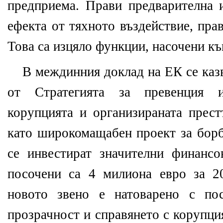
предприема. Прави предварителна 
ефекта от тяхното въздействие, пра
Това са изцяло функции, насочени къ
В междинния доклад на ЕК се казв
от Стратегията за превенция 
корупцията и организираната прест
като широкомащабен проект за борб
се инвестират значителни финанс
посочени са 4 милиона евро за 20
новото звено е натоварено с пос
прозрачност и справянето с корупци