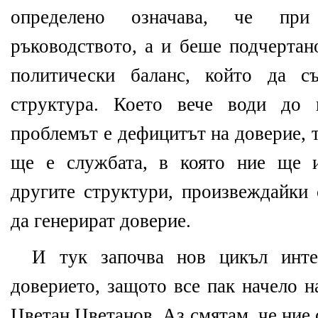
определено означава, че при
ръководството, а и беше подчертан
политически баланс, който да с
структура. Което вече води до 
проблемът е дефицитът на доверие, т
ще е службата, в която ние ще и
другите структури, произвеждайки 
да генерират доверие.
И тук започва нов цикъл инте
доверието, защото все пак начело н
Цветан Цветанов. Аз смятам, че ние