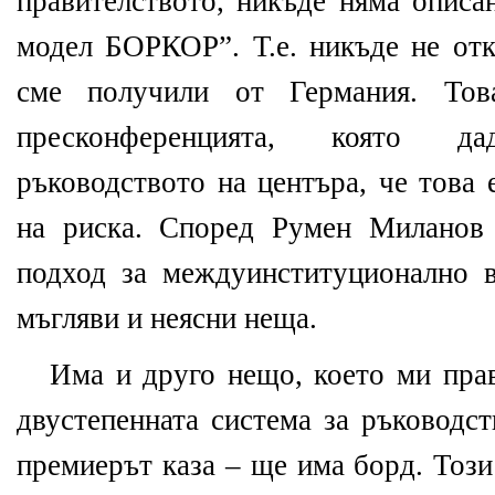
правителството, никъде няма описа
модел БОРКОР”. Т.е. никъде не отк
сме получили от Германия. То
пресконференцията, която 
ръководството на центъра, че това 
на риска. Според Румен Миланов 
подход за междуинституционално вз
мъгляви и неясни неща.
Има и друго нещо, което ми прав
двустепенната система за ръководст
премиерът каза – ще има борд. Този