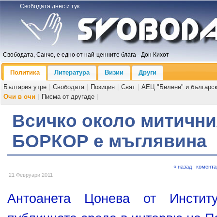
Свободата днес и тук
Свободата, Санчо, е едно от най-ценните блага - Дон Кихот
Политика
Литература
Визии
Други
България утре
|
Свободата
|
Позиция
|
Свят
|
АЕЦ "Белене" и българс
Очи в очи
|
Писма от другаде
|
Всичко около митични
БОРКОР е мъглявина
« назад
комента
21 Февруари 2011
Антоанета Цонева от Инстит