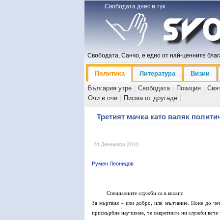
Свободата днес и тук
Свободата, Санчо, е едно от най-ценните блага
Политика
Литература
Визии
България утре
|
Свободата
|
Позиция
|
Свя
Очи в очи
|
Писма от другаде
|
Третият мачка като валяк полити
24 Декември 2010
Румен Леонидов
Специалните служби са в колапс
За мъртвия – или добро, или мълчание. Поне до чет
прискърбие научихме, че секретните ни служби вече 