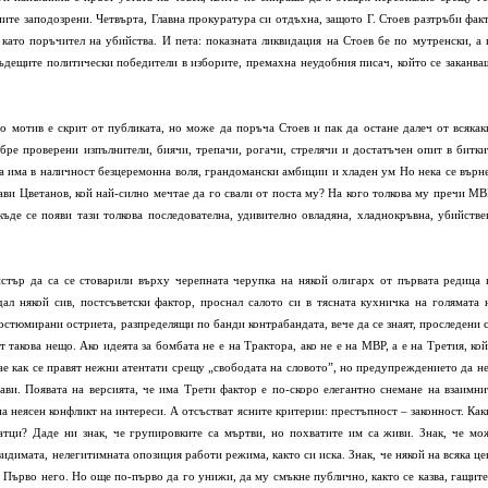
те заподозрени. Четвърта, Главна прокуратура си отдъхна, защото Г. Стоев разтръби факт
като поръчител на убийства. И пета: показната ликвидация на Стоев бе по мутренски, а 
бъдещите политически победители в изборите, премахна неудобния писач, който се заканва
то мотив е скрит от публиката, но може да поръча Стоев и пак да остане далеч от всякак
ре проверени изпълнители, биячи, трепачи, рогачи, стрелячи и достатъчен опит в битки
а има в наличност безцеремонна воля, грандомански амбиции и хладен ум Но нека се върн
ави Цветанов, кой най-силно мечтае да го свали от поста му? На кого толкова му пречи МВ
ъде се появи тази толкова последователна, удивително овладяна, хладнокръвна, убийстве
стър да са се стоварили върху черепната черупка на някой олигарх от първата редица 
ал някой сив, постсъветски фактор, проснал салото си в тясната кухничка на голямата 
остюмирани остриета, разпределящи по банди контрабандата, вече да се знаят, проследени с
такова нещо. Ако идеята за бомбата не е на Трактора, ако не е на МВР, а е на Третия, кой
нае как се правят нежни атентати срещу „свободата на словото”, но предупреждението да не
ви. Появата на версията, че има Трети фактор е по-скоро елегантно снемане на взаимни
 на неясен конфликт на интереси. А отсъстват ясните критерии: престъпност – законност. Как
атци? Даде ни знак, че групировките са мъртви, но похватите им са живи. Знак, че мо
видимата, нелегитимната опозиция работи режима, както си иска. Знак, че някой на всяка це
в. Първо него. Но още по-първо да го унижи, да му смъкне публично, както се казва, гащите