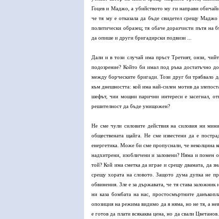
Гоцев и Маджо, а убийството му ги направи обичайни
че тя му е отказала да бъде свидетел срещу Маджо 
политически образец; тя обаче доразчисти пътя на 
да опише и други бригадирски подвизи ...
Дали и в този случай има пръст Третият, онзи, чий
подозрение? Който би имал под ръка достатъчно доб
между борческите бригади. Този друг би трябвало д
към днешността: кой има най-силен мотив да злепост
шефът, чии мощни парични интереси е засегнал, отк
решителност да бъде унищожен?
Не сме чули силовите действия на силовия ни мини
обществената щайга. Не сме известени да е пострад
енергетика. Може би сме пропуснали, че неколцина к
надхитрени, изобличени и заловени? Няма и помен от 
той? Кой има сметка да играе и срещу двамата, да з
срещу хората на словото. Защото дума дупка не пра
обвинения. Зле е за държавата, че тя става заложник
ни каза бомбата на нас, простосмъртните данъкопл
опозиция на режима видимо да я няма, но не тя, а не
е готов да плати всякаква цена, но да свали Цветано