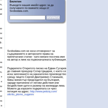
Бюлетин
а,
Въведете вашия имейл адрес за да
получавате по-важните неща от
не
Svobodata.com.
ше
во
те
ем
Р-
на
Svobodata.com не носи отговорност за
съдържанието и авторските права на
препечатани статии - като винаги посочва име
на автор и линк на първоначалната публикация.
на
ни
Подкрепете Откритото писмо на Едвин Сугарев
до главния прокурор Сотир Цацаров, с което се
а,
иска започването на наказателно производство
 е
срещу лицето Сергей Дмитриевич Станишев,
бивш министър-председател на България,
 е
заради причинени от негови действия или
бездействия щети в размер на милиарди лева.
те
Можете да изразите подкрепата си чрез
во
петиция на адрес:
http://www.peticiq.com/
otkrito_pismo_sugarev
же
на
 и