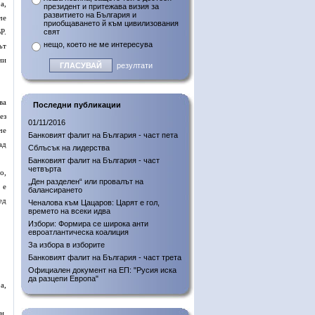
а,
президент и притежава визия за
развитието на България и
че
приобщаването й към цивилизования
Р.
свят
нещо, което не ме интересува
ът
ии
резултати
ва
Последни публикации
ез
01/11/2016
че
Банковият фалит на България - част пета
ад
Сблъсък на лидерства
Банковият фалит на България - част
четвърта
о,
„Ден разделен“ или провалът на
 е
балансирането
ед
Ченалова към Цацаров: Царят е гол,
времето на всеки идва
Избори: Формира се широка анти
евроатлантическа коалиция
За избора в изборите
Банковият фалит на България - част трета
Официален документ на ЕП: "Русия иска
да разцепи Европа"
а,
н.