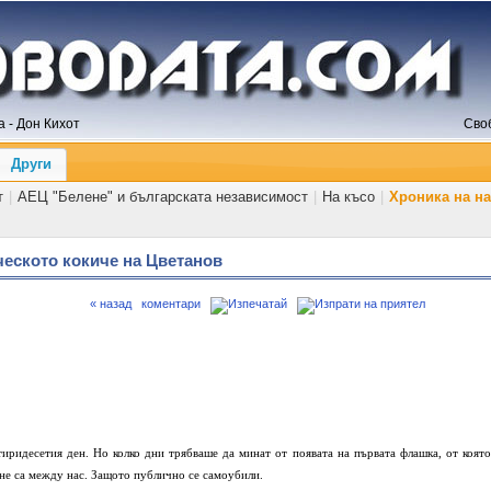
 - Дон Кихот
Сво
Други
т
|
АЕЦ "Белене" и българската независимост
|
На късо
|
Хроника на н
ческото кокиче на Цветанов
« назад
коментари
иридесетия ден. Но колко дни трябваше да минат от появата на първата флашка, от която
не са между нас. Защото публично се самоубили.