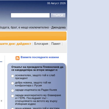
06 Август 2026
бодата, брат, е нещо изключително - Джендема
ашите дни: дайджест
|
Блогария
|
Памет
|
Вземете последните новини
Отказът на президента Плевнелиев да
се кандидатира за втори мнадат е:
основателен, защото той е слаб
президент
добра новина, защото той ни
конфронтира с Русия
заради изцепката на Радан Кънев
заради многократното му бламиране
от ГЕРБ. Последният път -
 с
отхвърлянето на ветото му върху
Изборния кодекс
лоша новина, защото той е достоен