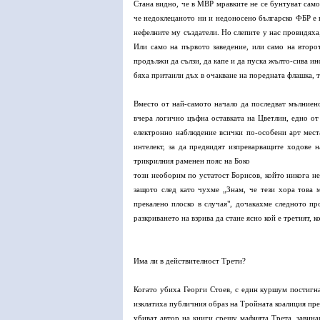
Стана видно, че в МВР мравките не се бунтуват само
че недоклецаното ни и недоносено българско ФБР е в
нефелните му създатели. Но слепите у нас провидяха
Или само на първото заведение, или само на втор
продължи да сълзи, да капе и да пуска жълто-сива ин
бяха притаили дъх в очакване на поредната флашка, тя
Вместо от най-самото начало да последват мълниено
вчера логично цъфна оставката на Цветлин, едно от
електронно наблюдение всички по-особени арт места
интелект, за да предвидят изпреварващите ходове н
трикрилния раменен пояс на Боко
този необорим по устатост Борисов, който никога не
защото след като чухме „Знам, че тези хора това м
прекалено плоско в случая", дочакахме следното пр
разкриването на взрива да стане ясно кой е третият, 
Има ли в действителност Трети?
Когато убиха Георги Стоев, с един куршум постигна
изклатиха публичния образ на Тройната коалиция пред
убиват автор на книги срещу мафията Трета, завина