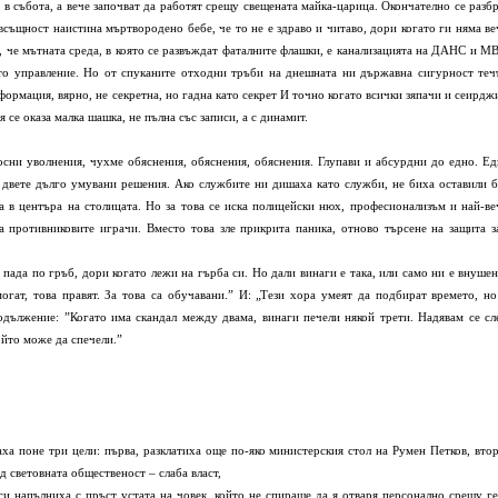
 в събота, а вече започват да работят срещу свещената майка-царица. Окончателно се разбр
същност наистина мъртвородено бебе, че то не е здраво и читаво, дори когато ги няма ве
, че мътната среда, в която се развъждат фаталните флашки, е канализацията на ДАНС и МВ
ото управление. Но от спуканите отходни тръби на днешната ни държавна сигурност теч
формация, вярно, не секретна, но гадна като секрет И точно когато всички зяпачи и сеирдж
 се оказа малка шашка, не пълна със записи, а с динамит.
сни уволнения, чухме обяснения, обяснения, обяснения. Глупави и абсурдни до едно. Ед
 двете дълго умувани решения. Ако службите ни дишаха като служби, не биха оставили б
 в центъра на столицата. Но за това се иска полицейски нюх, професионализъм и най-ве
а противниковите играчи. Вместо това зле прикрита паника, отново търсене на защита з
 пада по гръб, дори когато лежи на гърба си. Но дали винаги е така, или само ни е внушен
огат, това правят. За това са обучавани.” И: „Тези хора умеят да подбират времето, но
одължение: ”Когато има скандал между двама, винаги печели някой трети. Надявам се сл
който може да спечели.”
ха поне три цели: първа, разклатиха още по-яко министерския стол на Румен Петков, втор
 световната общественост – слаба власт,
ги напълниха с пръст устата на човек, който не спираше да я отваря персонално срещу ге