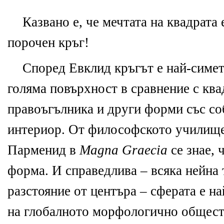
Казвано е, че мечтата на квадрата е
порочен кръг!
Според Евклид кръгът е най-симет
голяма повърхност в сравнение с квад
правоъгълника и други форми със с
интериор. От философското училище
Парменид в
Magna Graecia
се знае, 
форма. И справедлива – всяка нейна 
разстояние от центъра – сферата е н
на глобалното морфологично общест