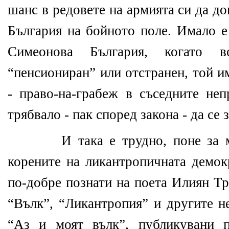
шанс в редовете на армията си да д
България на бойното поле. Имало е
Симеонова България, когато в
“пенсиониран” или отстранен, той и
- право-на-грабеж в съседните неп
трябвало - пак според закона - да се
И така е трудно, поне за 
корените на ликантропичната демок
по-добре познати на поета Илиян Тр
“Вълк”, “Ликантропия” и другите н
“Аз и моят вълк”, публикувани п