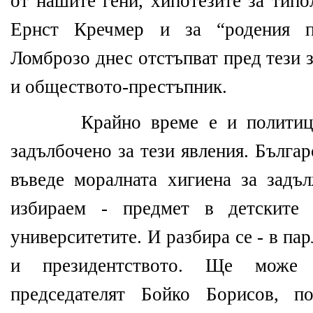
от нашите гени, хипотезите за типо
Ернст Кречмер и за “родения п
Ломброзо днес отстъпват пред тези 
и обществото-престъпник.
Крайно време е и политиц
задълбочено за тези явления. Бълга
въведе моралната хигиена за задъ
избираем - предмет в детските 
университетите. И разбира се - в па
и президентството. Ще може 
председателят Бойко Борисов, п