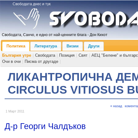
Свободата днес и тук
Свободата, Санчо, е едно от най-ценните блага - Дон Кихот
Политика
Литература
Визии
Други
България утре
|
Свободата
|
Позиция
|
Свят
|
АЕЦ "Белене" и българс
Очи в очи
|
Писма от другаде
|
ЛИКАНТРОПИЧНА ДЕ
CIRCULUS VITIOSUS 
« назад
комента
1 Март 2011
Д-р Георги Чалдъков