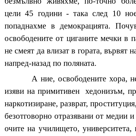
безмълвно живяхме, по-точно бол
цели 45 години - така след 10 но
попаднахме в демокрацията. Почу
освободените от циганите мечки в п
не смеят да влизат в гората, вървят н
напред-назад по поляната.
А ние, освободените хора, н
изяви на примитивен
хедонизъм, пр
наркотизиране, разврат, проституция
безотговорно отразявани от медии и
очите на училището, университета, 