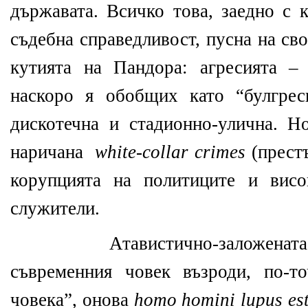
държавата. Всичко това, заедно с 
съдебна справедливост, пусна на св
кутията на Пандора: агресията –
наскоро я обобщих като “булгрес
дискотечна и стадионно-улична. Н
наричана
white
-
collar
crimes
(прест
корупцията на политиците и висо
служители.
Атавистично-заложенат
съвременния човек възроди, по-т
човека”, онова
homo
homini
lupus
es