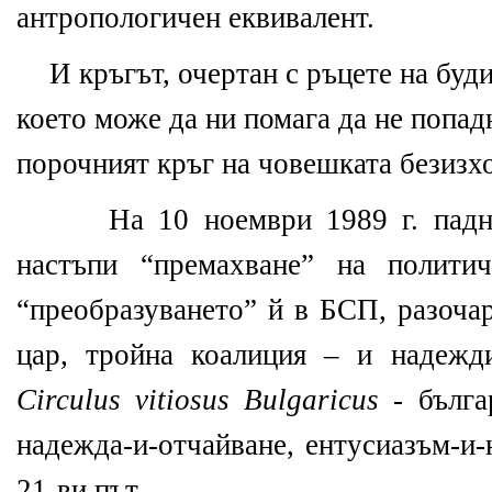
антропологичен еквивалент.
И кръгът, очертан с ръцете на буди
което може да ни помага да не попа
порочният кръг на човешката безизх
На 10 ноември 1989 г. падн
настъпи “премахване” на полити
“преобразуването” й в БСП, разоча
цар, тройна коалиция – и надежд
Circulus
vitiosus
Bulgaricus
- бълг
надежда-и-отчайване, ентусиазъм-и-
21-ви път.