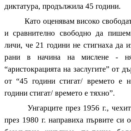
диктатура, продължила 45 години.
Като оценявам високо свободат
и сравнително свободно да пишем
личи, че 21 години не стигнаха да 
рани в начина на мислене - ня
“аристокрацията на заслугите” от д
от “45 години стигат/ времето е 
години стигат/ времето е тяхно”.
Унгарците през 1956 г., чехит
през 1980 г. направиха първите си о