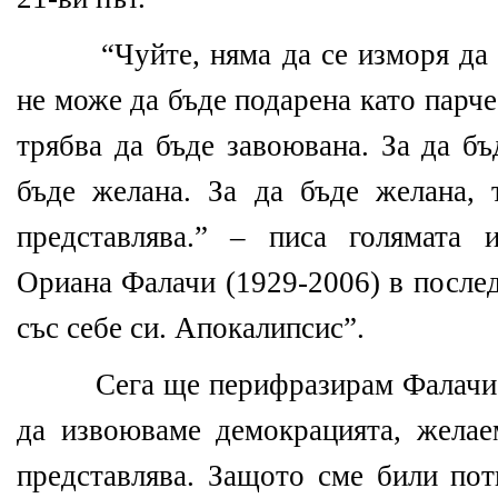
“Чуйте, няма да се изморя да
не може да бъде подарена като парч
трябва да бъде завоювана. За да бъ
бъде
желана. За да бъде желана, 
представлява.” – писа голямата 
Ориана Фалачи (1929-2006) в после
със себе си. Апокалипсис”.
Сега ще перифразирам Фалачи:
да извоюваме демокрацията, желае
представлява. Защото сме били пот