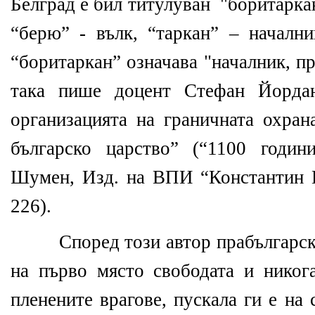
Белград е бил титулуван
"боритарка
“берю” - вълк, “таркан” – начални
“боритаркан” означава "началник, п
така пише доцент Стефан Йордан
организацията на граничната охран
българско царство”
(“1100 години
Шумен, Изд. на ВПИ “Константин П
226).
Според този автор
прабългарс
на първо място свободата и никог
пленените врагове, пускала ги е на