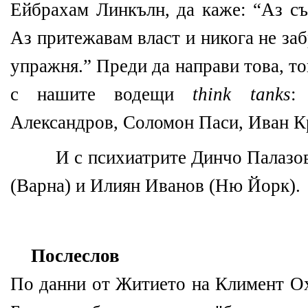
Ейбрахам Линкълн, да каже: “Аз съ
Аз притежавам власт и никога не за
упражня.” Преди да направи това, то
с нашите водещи
think
tanks
:
Александров, Соломон Паси, Иван Кр
И с психиатрите Динчо Палазов
(Варна) и Илиян Иванов (Ню Йорк).
Послеслов
По данни от Житието на Климент Ох