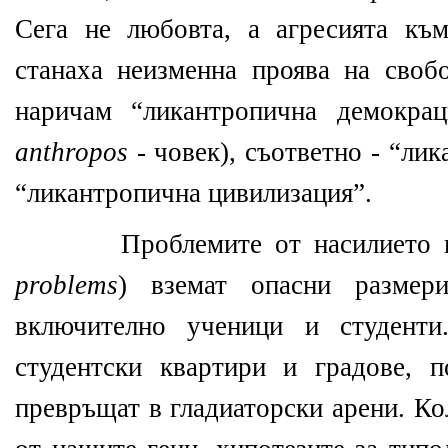
Сега не любовта, а агресията къ
станаха неизменна проява на сво
наричам “ликантропична демокра
anthropos
- човек), съответно - “ли
“ликантропична цивилизация”.
Проблемите от насилието 
problems
) вземат опасни размер
включително ученици и студенти.
студентски квартири и градове, 
превръщат в гладиаторски арени. Ко