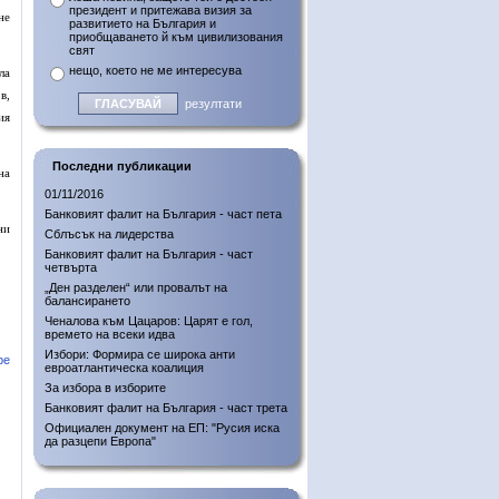
президент и притежава визия за
не
развитието на България и
приобщаването й към цивилизования
свят
нещо, което не ме интересува
ла
в,
резултати
ия
Последни публикации
на
01/11/2016
Банковият фалит на България - част пета
ни
Сблъсък на лидерства
Банковият фалит на България - част
четвърта
„Ден разделен“ или провалът на
балансирането
Ченалова към Цацаров: Царят е гол,
времето на всеки идва
Избори: Формира се широка анти
ре
евроатлантическа коалиция
За избора в изборите
Банковият фалит на България - част трета
Официален документ на ЕП: "Русия иска
да разцепи Европа"