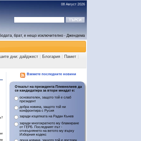
08 Август 2026
бодата, брат, е нещо изключително - Джендема
ашите дни: дайджест
|
Блогария
|
Памет
|
Вземете последните новини
Отказът на президента Плевнелиев да
се кандидатира за втори мнадат е:
основателен, защото той е слаб
президент
добра новина, защото той ни
конфронтира с Русия
заради изцепката на Радан Кънев
е?
заради многократното му бламиране
от ГЕРБ. Последният път -
отхвърлянето на ветото му върху
ме
Изборния кодекс
ли
лоша новина, защото той е достоен