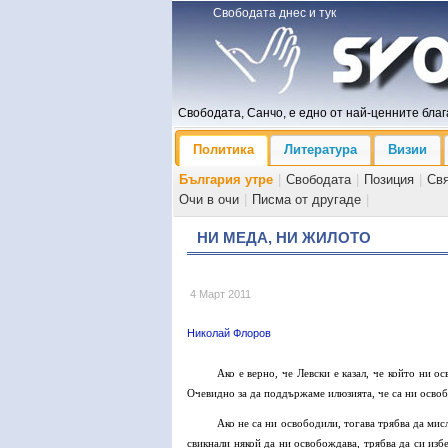
Свободата днес и тук
Свободата, Санчо, е едно от най-ценните блага
Политика
Литература
Визии
България утре
|
Свободата
|
Позиция
|
Св
Очи в очи
|
Писма от другаде
|
НИ МЕДА, НИ ЖИЛОТО
4 Март 2011
Николай Флоров
Ако е верно, че Левски е казал, че който ни о
Очевидно за да поддържаме илюзията, че са ни осво
Ако не са ни освободили, тогава трябва да м
свикнали някой да ни освобождава, трябва да си изб