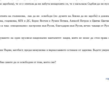
и заробила), че се е опитала да ни набута монархията си, че е насъскала Сърбия да ни пус
нтията на сталинизма,
пак да ни
освободи (по думите на Левски да ни зароби) и довлек
зма, гоцевизма, КГБ и ДС, Борис Велчев и Румен Петков, Алексей Петров и Цвятко Цветко
 са така «емоционално» настроени към Русия, благодарни към Русия, вечно чакащи от Рус
суването на един мухлясал национален манталитет: нация, която не може да стои права 
н Първи, кагебист, предал комунизма и върнал каквото останало от царизма. Бъдете увере
бва самите да се освободим от това, което сме?
го