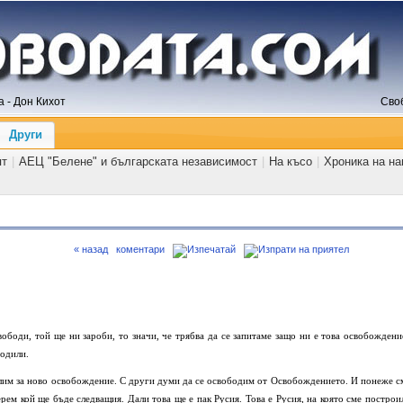
 - Дон Кихот
Сво
Други
ят
|
АЕЦ "Белене" и българската независимост
|
На късо
|
Хроника на н
« назад
коментари
свободи, той ще ни зароби, то значи, че трябва да се запитаме защо ни е това освобождени
бодили.
ислим за ново освобождение. С други думи да се освободим от Освобождението. И понеже с
ерем кой ще бъде следващия. Дали това ще е пак Русия. Това е Русия, на която сме построи