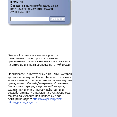
Бюлетин
Въведете вашия имейл адрес за да
получавате по-важните неща от
Svobodata.com.
Svobodata.com не носи отговорност за
съдържанието и авторските права на
препечатани статии - като винаги посочва име
на автор и линк на първоначалната публикация.
Подкрепете Откритото писмо на Едвин Сугарев
до главния прокурор Сотир Цацаров, с което се
иска започването на наказателно производство
срещу лицето Сергей Дмитриевич Станишев,
бивш министър-председател на България,
заради причинени от негови действия или
бездействия щети в размер на милиарди лева.
Можете да изразите подкрепата си чрез
петиция на адрес:
http://www.peticiq.com/
otkrito_pismo_sugarev