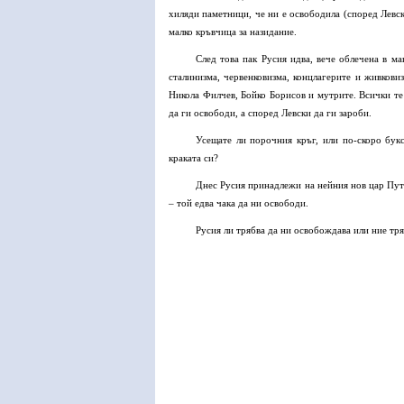
хиляди паметници, че ни е освободила (според Левск
малко кръвчица за назидание.
След това пак Русия идва, вече облечена в ма
сталинизма, червенковизма, концлагерите и живкови
Никола Филчев, Бойко Борисов и мутрите. Всички те
да ги освободи, а според Левски да ги зароби.
Усещате ли порочния кръг, или по-скоро бук
краката си?
Днес Русия принадлежи на нейния нов цар Пути
– той едва чака да ни освободи.
Русия ли трябва да ни освобождава или ние тря