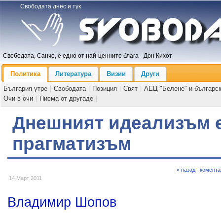
Свободата днес и тук
Свободата, Санчо, е едно от най-ценните блага - Дон Кихот
Политика
Литература
Визии
Други
България утре
|
Свободата
|
Позиция
|
Свят
|
АЕЦ "Белене" и българс
Очи в очи
|
Писма от другаде
|
Днешният идеализъм 
прагматизъм
« назад
комента
14 Март 2011
Владимир Шопов