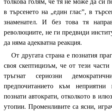
толкова голям, че тя не може да си п
в търсенето на „един глас”, в търс
знаменател. И без това тя напра
революциите, не ги предвиди инсти
да няма адекватна реакция.
От другата страна е познатия пра
своя скептицизъм, че от тези части
тръгнат сериозни демократи
предпочитанието към неприятни 
познати автократи, отколкото в илю
утопии. Променливите са ясни, игр