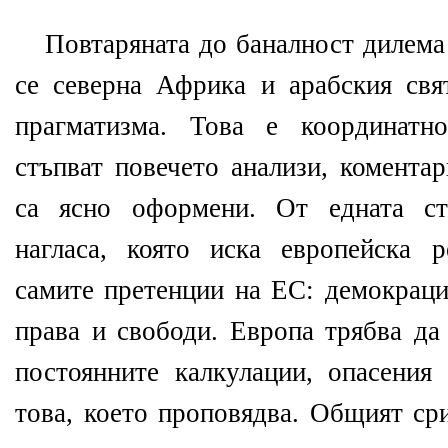
Повтаряната до баналност дилема
се северна Африка и арабския св
прагматизма. Това е координатн
стъпват повечето анализи, комента
са ясно оформени. От едната ст
нагласа, която иска европейска 
самите претенции на ЕС: демокраци
права и свободи. Европа трябва да
постоянните калкулации, опасения
това, което проповядва. Общият ср