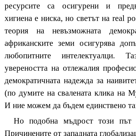
ресурсите са осигурени и предв
хигиена е ниска, но светът на real po
теория на невъзможната демок
африканските земи осигурява доп
любопитните интелектуалци. 
увереността на отлежалия професио
демократичната надежда за наивитет
(по думите на свалената клика на М
И ние можем да бъдем единствено та
Но подобна мъдрост този път 
Причинените от западната глобализа