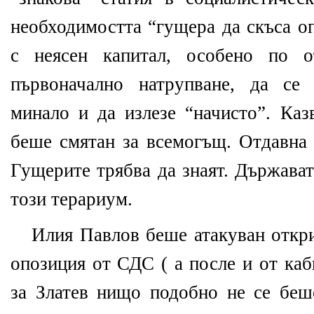
необходимостта “гущера да скъса оп
с неясен капитал, особено по о
първоначално натрупване, да се
минало и да излезе “начисто”. Ка
беше смятан за всемогъщ. Отдавна 
Гущерите трябва да знаят. Държават
този терариум.
Илия Павлов беше атакуван откри
опозиция от СДС ( а после и от каб
за Златев нищо подобно не се беш