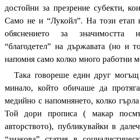
достойни за презрение субекти, ко
Само не и “Лукойл”. На този етап 
обяснението за значимостта 
“благодетел” на държавата (но и то
напомня само колко много работни ме
Така говореше един друг могъщ
минало, който обичаше да протяг
медийно с напомнянето, колко гърла
Той дори прописа ( макар посм
авторството), публикувайки в далеч
“знакова” статия в социалистиче