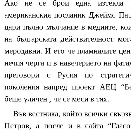
Ако не се брои една изтекла р
американския посланик Джеймс Пар
цари пълно мълчание в медиите, ко
на българската действителност мог
меродавни. И ето че пламналите цен
нечия черга и в навечерието на фат
преговори с Русия по стратеги
поколения напред проект АЕЦ “Бе
беше уличен , че се меси в тях.
Във вестника, който всички свърз
Петров, а после и в сайта “Гласо