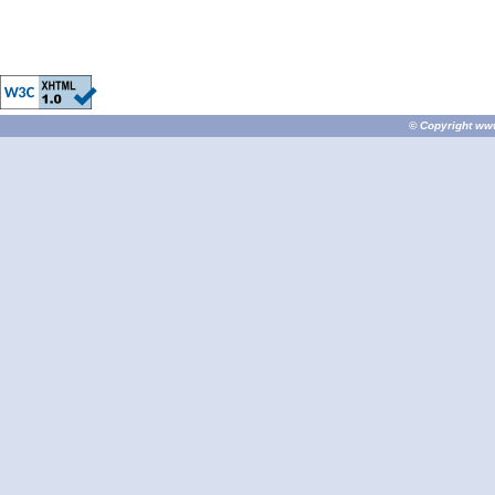
© Copyright
ww