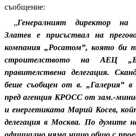
съобщение:
„
Генералният директор на
Златев е присъствал на прего
компания „Росатом”, която би т
строителството на АЕЦ „Бе
правителствена делегация. Ска
беше съобщен от в. „Галерия” в
пред агенция КРОСС от зам.-мин
и енергетиката Марий Косев, кой
делегация в Москва. По думите н
официално няма нищо общо с прое