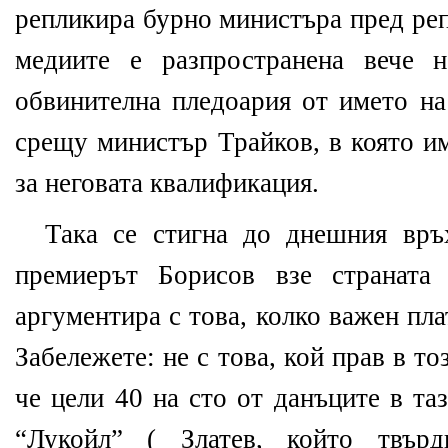
репликира бурно министъра пред реп
медиите е разпространена вече н
обвинителна пледоария от името на
срещу министър Трайков, в която и
за неговата квалификация.
Така се стигна до днешния връ
премиерът Борисов взе страната
аргументира с това, колко важен пла
Забележете: не с това, кой прав в то
че цели 40 на сто от данъците в т
“Лукойл” ( Златев, който твър