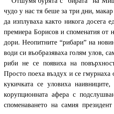
Отшумя бурята с “бирата” на Миш
чудо у нас тя беше за три дни, макар
да изплуваха както никога досега е
премиера Борисов и споменатия от 
дори. Неопитните “рибари” на нови
води си въобразяваха голям улов, с
риби не се появиха на повърхнос
Просто поеха въздух и се гмурнаха 
кукичката се уловиха наивниците,
корупционната афера с подслушва
споменаването на самия президент