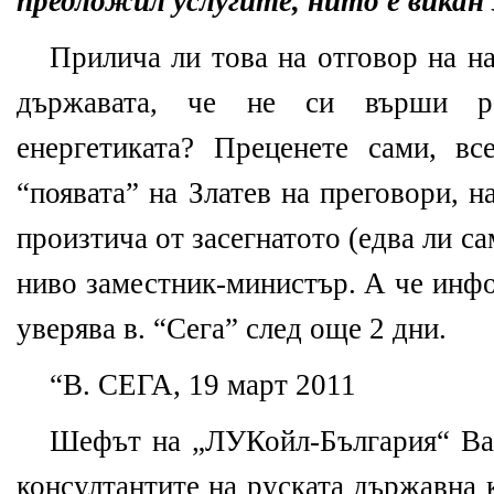
предложил услугите, нито е викан
Прилича ли това на отговор на н
държавата, че не си върши р
енергетиката? Преценете сами, в
“появата” на Златев на преговори, н
произтича от засегнатото (едва ли са
ниво заместник-министър. А че инфо
уверява в. “Сега” след още 2 дни.
“В. СЕГА, 19 март 2011
Шефът на „ЛУКойл-България“ Вал
консултантите на руската държавна 