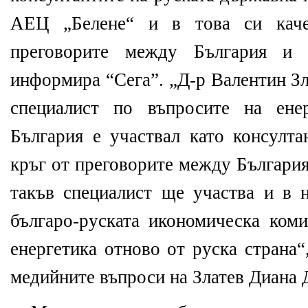
АЕЦ „Белене“ и в това си каче
преговорите между България и 
информира “Сега”. „Д-р Валентин Зл
специалист по въпросите на енер
България е участвал като консулта
кръг от преговорите между България
такъв специалист ще участва и в н
българо-руската икономическа коми
енергетика отново от руска страна“
медийните въпроси на Златев Диана 