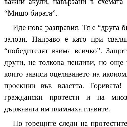
важни акули, навързани в схемата 
“Мишо бирата”.
Иде нова разправия. Тя е “друга б
залози. Направо е като при сваля
“победителят взима всичко”. Защот
други, не толкова пенливи, но още 
които зависи оцеляването на иконом
проекции във властта. Горивата!
граждански протести и на мно
държавата им пламнаха главите.
По горещите следи на протестите