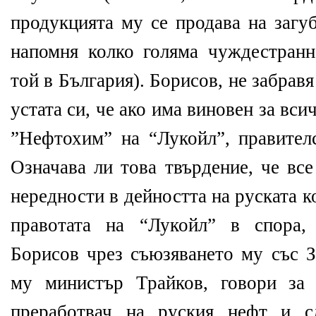
продукцията му се продава на загу
напомня колко голяма чуждестранн
той в България). Борисов, не забравя
устата си, че ако има виновен за вси
”Нефтохим” на “Лукойл”, правител
Означава ли това твърдение, че вс
нередности в дейността на руската 
правотата на “Лукойл” в спора,
Борисов чрез съюзяването му със З
му министър Трайков, говори за 
преработвач на руския нефт и сл