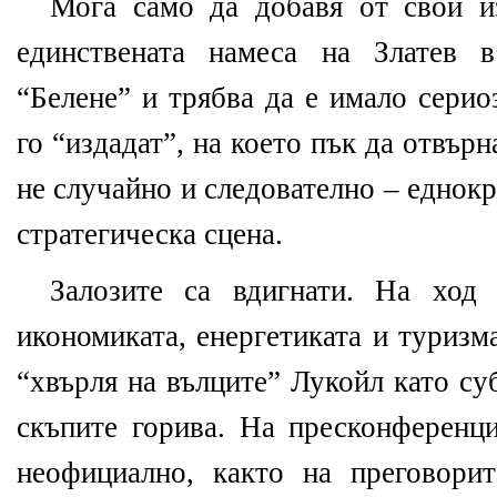
Мога само да добавя от свои и
единствената намеса на Златев 
“Белене” и трябва да е имало серио
го “издадат”, на което пък да отвърн
не случайно и следователно – еднокра
стратегическа сцена.
Залозите са вдигнати. На ход
икономиката, енергетиката и туризм
“хвърля на вълците” Лукойл като су
скъпите горива. На пресконференци
неофициално, както на преговори