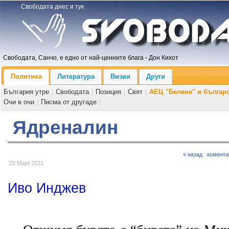
Свободата днес и тук
Свободата, Санчо, е едно от най-ценните блага - Дон Кихот
Политика
Литература
Визии
Други
България утре
|
Свободата
|
Позиция
|
Свят
|
АЕЦ "Белене" и българ
Очи в очи
|
Писма от другаде
|
Ядреналин
« назад
комента
22 Март 2011
Иво Инджев