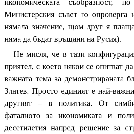
икономическата съобразност, н
Министерския съвет го опроверга и
нямала значение, щом друг я плаща
няма да бъдат връщани на Русия).
Не мисля, че в тази конфигураци
приятел, с което някои се опитват да
важната тема за демонстрираната б
Златев. Просто единият е най-важни
другият – в политика. От симби
фаталното за икономиката и поли
десетилетия напред решение за ст