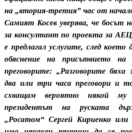
на „втория-третия” час от начал
Самият Косев уверява, че босът 
за консултант по проекта за АЕЦ
е предлагал услугите, след което 
обяснение на присътвието на
преговорите: „Разговорите бяха 
два или три часа преговори и т
схващам вероятно някой му
президентът на руската дър
„Росатом“ Сергей Кириенко или 
има някакви причини да се по