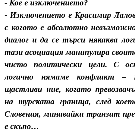
- Кое е изключението?
- Изключението е Красимир Лалов
с когото е абсолютно невъзможно
диалог и да се търси някаква ло
тази асоциация манипулира своите
чисто политически цели. С ос
логично нямаме конфликт –
щастливи ние, когато превозвач
на турската граница, след кое
Словения, минавайки транзит пре
е скъпо…