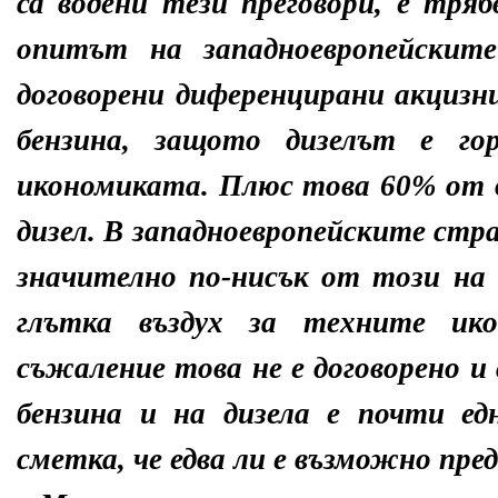
са водени тези преговори, е тряб
опитът на западноевропейскит
договорени диференцирани акцизни
бензина, защото дизелът е го
икономиката. Плюс това 60% от д
дизел. В западноевропейските стра
значително по-нисък от този на 
глътка въздух за техните ик
съжаление това не е договорено и
бензина и на дизела е почти ед
сметка, че едва ли е възможно пре