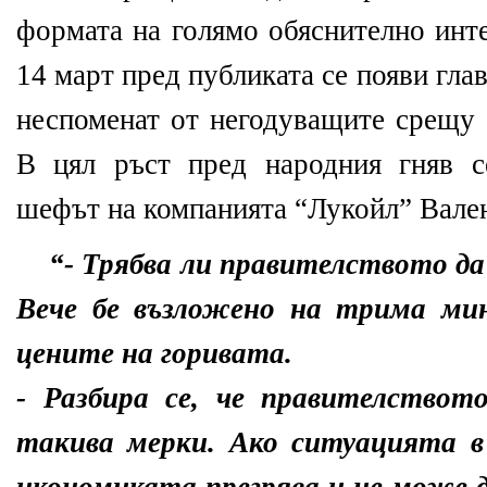
формата на голямо обяснително инте
14 март пред публиката се появи гла
неспоменат от негодуващите срещу 
В цял ръст пред народния гняв с
шефът на компанията “Лукойл” Вален
“- Трябва ли правителството д
Вече бе възложено на трима ми
цените на горивата.
- Разбира се, че правителствот
такива мерки. Ако ситуацията в