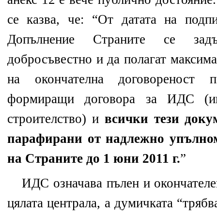
се казва, че: “От датата на подп
Допълнение Страните се задъ
добросъвестно и да полагат максима
на окончателна договореност 
формиращи договора за ИДС (ин
строителство) и
всички тези доку
парафирани от надлежно упълно
на Страните до 1 юни 2011 г.
”
ИДС означава пълен и окончателе
цялата централа, а думичката “трябв