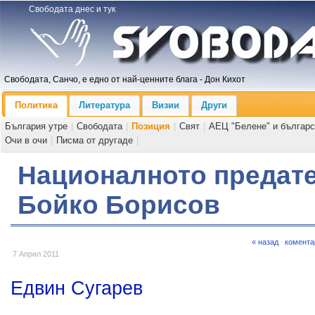
Свободата днес и тук
Свободата, Санчо, е едно от най-ценните блага - Дон Кихот
Политика
Литература
Визии
Други
България утре
|
Свободата
|
Позиция
|
Свят
|
АЕЦ "Белене" и българс
Очи в очи
|
Писма от другаде
|
Националното предате
Бойко Борисов
« назад
комента
7 Април 2011
Едвин Сугарев