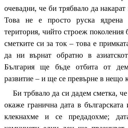
очевадни, че би трябвало да накарат 
Това не е просто руска ядрена 
територия, чийто строеж поколения 
сметките си за ток – това е примката
да ни върнат обратно в азиатско
България ще бъде отбита от дем
развитие – и ще се превърне в нещо 
Би трбвало да си дадем сметка, ч
окаже гранична дата в българската 
клекнахме и се предадохме; дата