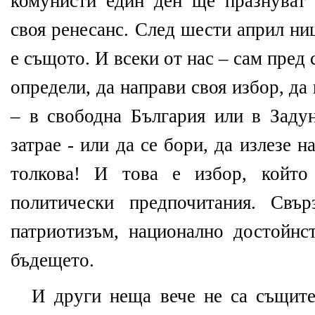
комунисти един ден ще празнуват 
своя ренесанс. След шести април ни
е същото. И всеки от нас – сам пред 
определи, да направи своя избор, да
– в свободна България или в Задун
затрае - или да се бори, да излезе н
толкова! И това е избор, който
политически предпочитания. Свъ
патриотизъм, национално достойнс
бъдещето.
И други неща вече не са същите.