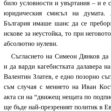
било условности и увъртания – и е 
юридическия смисъл на думата. 
България имаше шанс да се пребор
искове за неустойка, то при неговот
абсолютно нулеви.
Съгласието на Симеон Дянков да 
и да варди кагебистката далавера н
Валентин Златев, е едно позорно съ
съм случая с мението на Иван Кост
акта си на “движещ нещата по подп
ще бъде най-презреният политик в Е