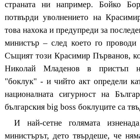
страната ни например. Бойко Бор
потвърди уволнението на Красими
това нахока и предупреди за послед
министър – след което го проводи
Същият този Красимир Първанов, к
Николай Младенов в пристъп н
"боклук" - и чийто акт определи ка
националната сигурност на Бълга
българския big boss боклуците са тв
И най-сетне голямата изнена
министърът, дето твърдеше, че ням