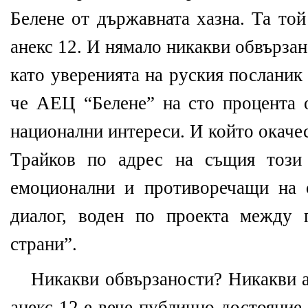
Белене от държавната хазна. Та той
анекс 12. И нямало никакви обвързан
като уверенията на руския посланик
че АЕЦ “Белене” на сто процента о
национални интереси. И който окаче
Трайков по адрес на същия този
емоционални и противоречащи на 
диалог, воден по проекта между 
страни”.
Никакви обвързаности? Никакви 
анекс 12 е вече публично достояние