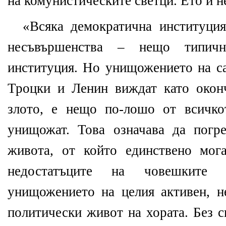
на комунистическите светци. Ето и н
«Всяка демократична институци
несъвършенства – нещо типич
институция. Но унищожението на са
Троцки и Ленин виждат като окон
злото, е нещо по-лошо от всичко
унищожат. Това означава да погр
живота, от който единствено мог
недостатъците на човешките 
унищожението на целия активен, н
политически живот на хората. Без с