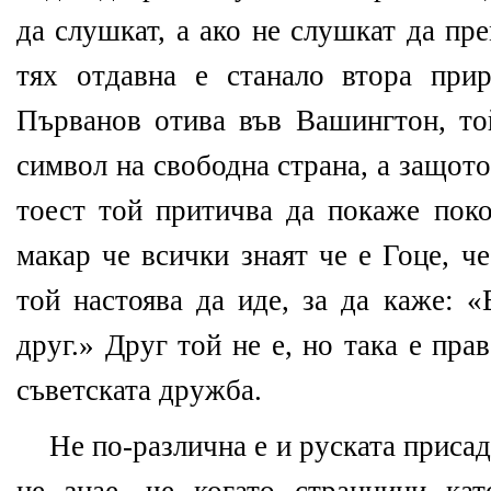
да слушкат, а ако не слушкат да пр
тях отдавна е станало втора при
Първанов отива във Вашингтон, то
символ на свободна страна, а защото
тоест той притичва да покаже пок
макар че всички знаят че е Гоце, че
той настоява да иде, за да каже: «
друг.» Друг той не е, но така е пра
съветската дружба.
Не по-различна е и руската приса