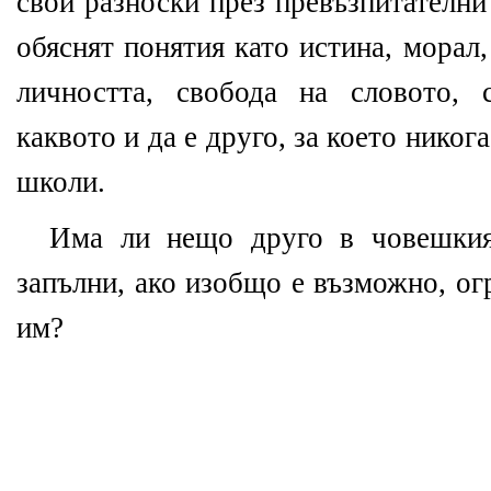
свои разноски през превъзпитателни
обяснят понятия като истина, морал
личността, свобода на словото, 
каквото и да е друго, за което никог
школи.
Има ли нещо друго в човешкия
запълни, ако изобщо е възможно, ог
им?