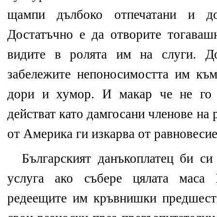
щампи дълбоко отпечатани и д
Достатъчно е да отворите тогавашн
видите в ролята им на слуги. Д
забележите непоносимостта им къ
дори и хумор. И макар че не го 
действат като дамгосани членове на 
от Америка ги изкарва от равновесие,
Българският данъкоплатец би си
услуга ако събере цялата маса 
редеещите им кръвнишки предшест