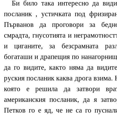
Би било така интересно да вид
посланик , устичката под фризира
Първанов да проговори за бедно
смрадта, гнусотията и неграмотност
и циганите, за безсрамната раз
богаташи и драпещия по нанагорнищ
да го видите, както няма да видит
руския посланик каква дрога взима. 
която е решила да затвори вра
американския посланик, да я затв
Петков го е яд, че не са го пусна