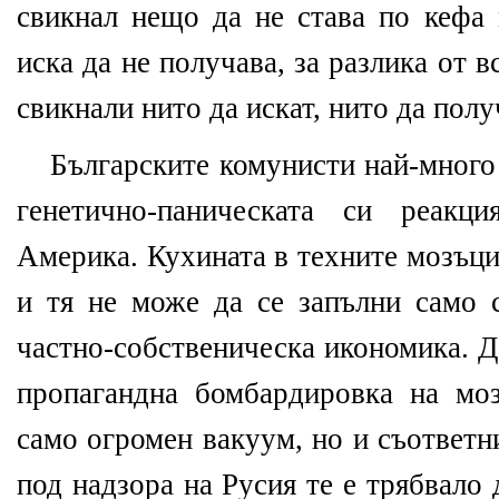
свикнал нещо да не става по кефа 
иска да не получава, за разлика от в
свикнали нито да искат, нито да полу
Българските комунисти най-много 
генетично-паническата си реакц
Америка. Кухината в техните мозъц
и тя не може да се запълни само 
частно-собственическа икономика. Д
пропагандна бомбардировка на мо
само огромен вакуум, но и съответн
под надзора на Русия те е трябвало д