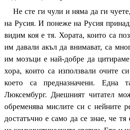
Не сте ги чули и няма да ги чует
на Русия. И понеже на Русия принад
видим коя е тя. Хората, които са по
им давали акъл да внимават, са мно
им мозъци е най-добре да цитираме
хора, които са използвали очите си
което са предназначени. Една т
Люксембург. Днешният читател мо
обременява мислите си с нейните 
достатъчно е само да се знае, че тя