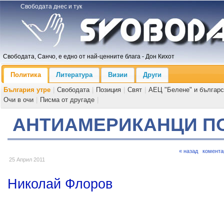
Свободата днес и тук
Свободата, Санчо, е едно от най-ценните блага - Дон Кихот
Политика
Литература
Визии
Други
България утре
|
Свободата
|
Позиция
|
Свят
|
АЕЦ "Белене" и българс
Очи в очи
|
Писма от другаде
|
АНТИАМЕРИКАНЦИ П
« назад
комента
25 Април 2011
Николай Флоров