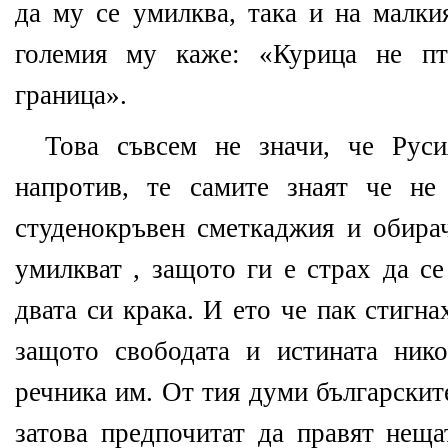
да му се умилква, така и на малки
големия му каже: «Курица не пт
граница».
Това съвсем не значи, че Руси
напротив, те самите знаят че не
студенокръвен сметкаджия и обирач
умилкват , защото ги е страх да се
двата си крака. И ето че пак стигна
защото свободата и истината ник
речника им. От тия думи българскит
затова предпочитат да правят неща