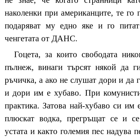
не знае, че когато странници ка
наколенки при американците, те го г
подаряват му едно яке и го пита
ченгетата от ДАНС.
Гоцета, за които свободата нико
пълнеж, винаги търсят някой да г
ръчичка, а ако не слушат дори и да г
и дори им е хубаво. При комунисти
практика. Затова най-хубаво си им 
плюскат водка, прегръщат се и с
устата и както големия пес надува 