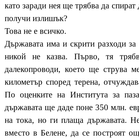
като заради нея ще трябва да спират
получи излишък?
Това не е всичко.
Държавата има и скрити разходи за
никой не казва. Първо, тя тряб
далекопроводи, което ще струва м
километър според терена, отчуждава
По оценките на Института за паз
държавата ще даде поне 350 млн. евр
на тока, но ги плаща държавата. Н
вместо в Белене, да се построят о