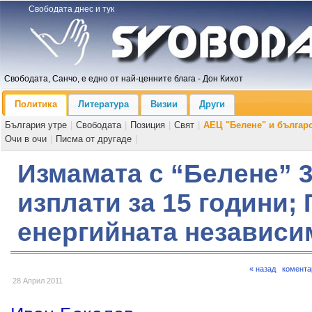
Свободата днес и тук
Свободата, Санчо, е едно от най-ценните блага - Дон Кихот
Политика
Литература
Визии
Други
България утре
|
Свободата
|
Позиция
|
Свят
|
АЕЦ "Белене" и българ
Очи в очи
|
Писма от другаде
|
Измамата с “Белене” 3
изплати за 15 години;
енергийната независи
« назад
комента
28 Април 2011