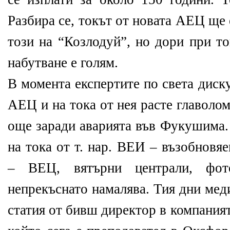
Разбира се, токът от новата АЕЦ ще 
този на “Козлодуй”, но дори при т
набутване е голям.
В момента експертите по света диску
АЕЦ и на тока от нея расте главоло
още заради аварията във Фукушима.
на тока от т. нар. ВЕИ – възобновя
– ВЕЦ, вятърни централи, фот
непрекъснато намалява. Тия дни мед
статия от бивш директор в компания