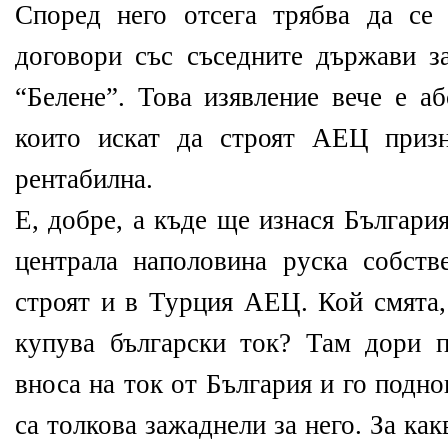
Според него отсега трябва да се
договори със съседните държави 
“Белене”. Това изявление вече е а
които искат да строят АЕЦ призн
рентабилна.
Е, добре, а къде ще изнася Българи
централа наполовина руска собст
строят и в Турция АЕЦ. Кой смята,
купува български ток? Там дори п
вноса на ток от България и го подно
са толкова зажаднели за него. За как