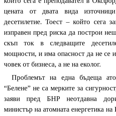
който сега е преподавател в Оксфо
цената от двата вида източниц
десетилетие. Тоест – който сега з
изправен пред риска да построи нещ
скъп ток в следващите десетиле
мощности, и има опасност да не се и
човек от бизнеса, а не на еколог.
Проблемът на една бъдеща ато
“Белене” не са мерките за сигурност
заяви пред БНР неотдавна дор
министър на атомната енергетика на