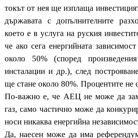
токът от нея ще изплаща инвестиция
държавата с допълнителните разхо
което е в услуга на руския инвестит
че ако сега енергийната зависимост
около 50% (според произведения
инсталации и др.), след построява
ще стане около 80%. Процентите не 
По-важно е, че АЕЦ не може да зам
газ, само частично може да конкурир
носи никаква енергийна независимос
Да, наесен може да има референду