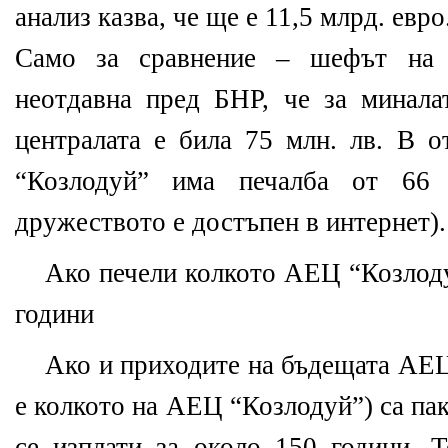
анализ казва, че ще е 11,5 млрд. евро
Само за сравнение – шефът на
неотдавна пред БНР, че за миналат
централата е била 75 млн. лв. В о
“Козлодуй” има печалба от 66 
дружеството е достъпен в интернет).
Ако печели колкото АЕЦ “Козлоду
годин
и
Ако и приходите на бъдещата АЕЦ
е колкото на АЕЦ “Козлодуй”) са па
се изплати за около 150 години. Т