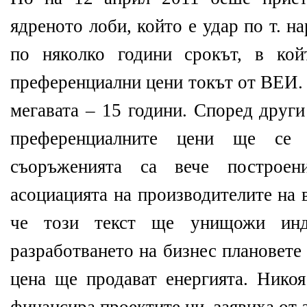
ядреното лоби, който е удар по т. 
по няколко години срокът, в ко
преференциални цени токът от ВЕИ.
мегавата – 15 години. Според други
преференциалните цени ще се 
съоръженията са вече построе
асоциацията на производителите на 
че този текст ще унищожи инд
разработването на бизнес плановете 
цена ще продават енергията. Никоя