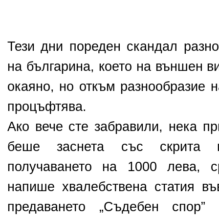
Тези дни пореден скандал разно
на българина, което на външен в
окаяно, но откъм разнообразие 
процъфтява.
Ако вече сте забравили, нека п
беше заснета със скрита 
получаването на 1000 лева, 
напише хвалебствена статия във
предаването „Съдебен спор” 