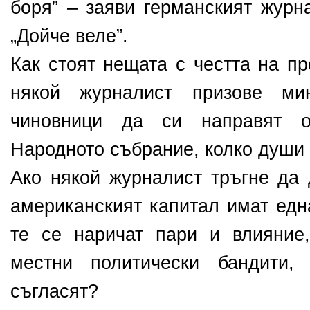
боря” – заяви германският журн
„Дойче веле”.
Как стоят нещата с честта на п
някой журналист призове ми
чиновници да си направят 
Народното събрание, колко души 
Ако някой журналист тръгне да 
американският капитал имат едн
те се наричат пари и влияние
местни политически бандити
съгласят?