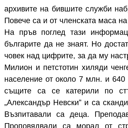
архивите на бившите служби наб
Повече са и от членската маса на
На пръв поглед тази информац
българите да не знаят. Но доста
човек над цифрите, за да му наст
Милион и петстотин хиляди ченг
население от около 7 млн. и 640
същите са се катерили по ст
„Александър Невски” и са сканди
Възпитавали са деца. Препода
Проповядвали са морал от стр