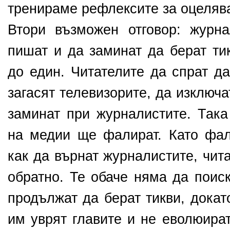
тренираме рефлексите за оцелява
Втори възможен отговор: журн
пишат и да заминат да берат ти
до един. Читателите да спрат да
загасят телевизорите, да изключ
заминат при журналистите. Така
на медии ще фалират. Като фа
как да върнат журналистите, чит
обратно. Те обаче няма да поис
продължат да берат тикви, докат
им уврят главите и не еволюира