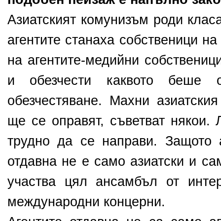
Азиатският комунизъм роди класа
агентите станаха собственици на
на агентите-медийни собствениц
и обезчести каквото беше 
обезчестяване. Махни азиатски
ще се оправят, съветват някои.
трудно да се направи. Защото 
отдавна не е само азиатски и са
участва цял ансамбъл от инте
международни концерни.