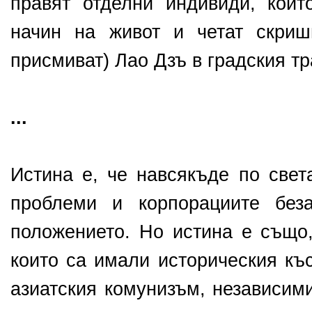
правят отделни индивиди, кои
начин на живот и четат скри
присмиват) Лао Дзъ в градския тр
...
Истина е, че навсякъде по свет
проблеми и корпорациите беза
положението. Но истина е също,
които са имали историческия къ
азиатския комунизъм, независим