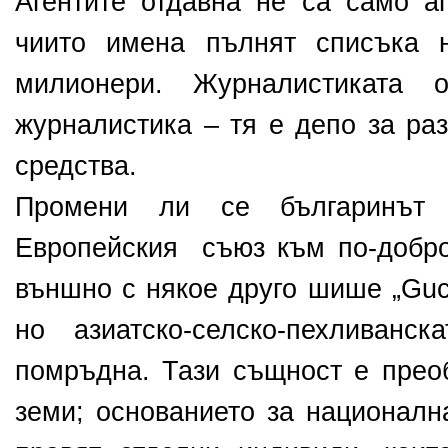
Агентите отдавна не са само аг
чиито имена пълнят списъка н
милионери. Журналистиката
журналистика – тя е депо за ра
средства.
Промени ли се българинът 
Европейския съюз към по-добр
външно с някое друго шише „Guc
но азиатско-селско-пехливан
помръдна. Тази същност е пре
земи; основанието за националн