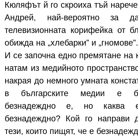
Кюляфът й го скроиха тъй нарече
Андрей, най-вероятно за 
телевизионната корифейка от бл
обижда на „хлебарки” и „гномове”
И се започна едно премятане на
натам из медийното пространство
накрая до немного умната конста
в българските медии е бе
безнадеждно е, но каква 
безнадеждно? Кой го направи 
тези, които пищят, че е безнадеж