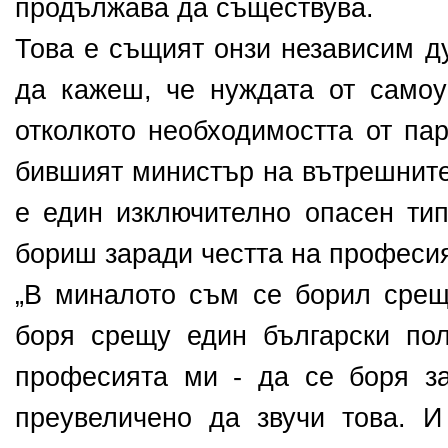
продължава да съществува.
Това е същият онзи независим ду
да кажеш, че нуждата от самоу
отколкото необходимостта от па
бившият министър на вътрешните
е един изключително опасен тип
бориш заради честта на професи
„В миналото съм се борил срещ
боря срещу един български пол
професията ми - да се боря за
преувеличено да звучи това. 