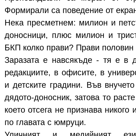
Формирали са поведение от екран
Нека пресметнем: милион и петс
доносници, плюс милион и трис
БКП колко прави? Прави половин
Заразата е навсякъде - тя е в 
редакциите, в офисите, в универ
и детските градини. Във внучет
дядото-доносник, затова то раст
което отсега не признава никого 
по главата с юмруци.
Уличният и медийният е