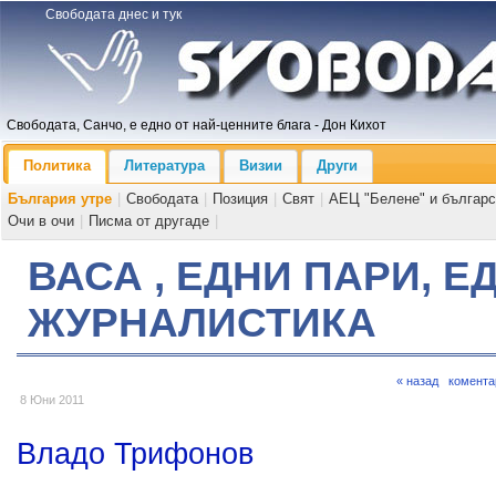
Свободата днес и тук
Свободата, Санчо, е едно от най-ценните блага - Дон Кихот
Политика
Литература
Визии
Други
България утре
|
Свободата
|
Позиция
|
Свят
|
АЕЦ "Белене" и българс
Очи в очи
|
Писма от другаде
|
ВАСА , ЕДНИ ПАРИ, Е
ЖУРНАЛИСТИКА
« назад
комента
8 Юни 2011
Владо Трифонов