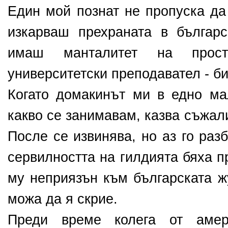
Един мой познат не пропуска да
изкарваш прехраната в българ
имаш манталитет на прост
университетски преподавател - б
Когато домакинът ми в едно ма
какво се занимавам, казва съжал
После се извинява, но аз го раз
сервилността на гилдията бяха п
му неприязън към българската ж
можа да я скрие.
Преди време колега от амер