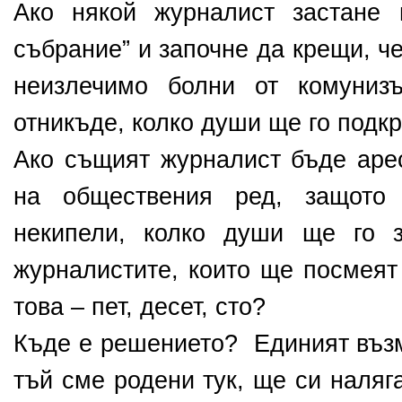
Ако някой журналист застане
събрание” и започне да крещи, ч
неизлечимо болни от комуниз
отникъде, колко души ще го подк
Ако същият журналист бъде аре
на обществения ред, защото 
некипели, колко души ще го 
журналистите, които ще посмеят
това – пет, десет, сто?
Къде е решението? Единият възм
тъй сме родени тук, ще си наля