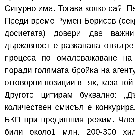
Сигурно има. Тогава колко са? П
Преди време Румен Борисов (сек
досиетата) довери две важни
държавност е разкапана отвътре
процеса по омаловажаване на 
поради голямата бройка на агент
отговорни позиции в тях, каза той
Другото цитирам буквално: „Д
количествен смисъл е конкурира
БКП при предишния режим. Член
били около1 млн. 200-300 хил