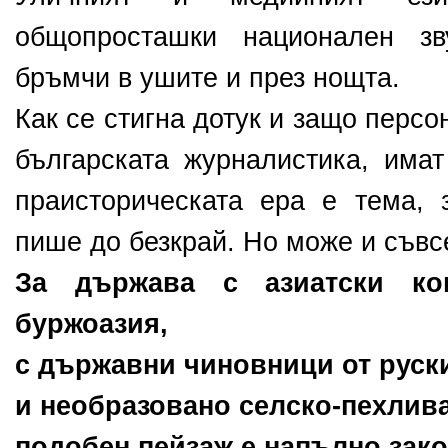
общопросташки национален зв
бръмчи в ушите и през нощта.
Как се стигна дотук и защо персо
българската журналистика, имат
праисторическата ера е тема,
пише до безкрай. Но може и съвс
За държава с азиатски ко
буржоазия,
с държавни чиновници от руск
и необразовано селско-пехлив
подобен пейзаж е напълно зак