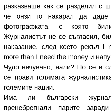
разказваше как се разделил с ш
че онзи го накарал да даде
фотографката, с която би
Журналистът не се съгласил, би
наказание, след което рекъл I n
more than I need the money и нап
Чудо нечувано, нали? Но се е с
се прави голямата журналистика
големите нации.
Има ли български журнал
пренебрегнали парите заради