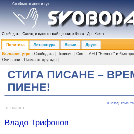
Свободата днес и тук
Свободата, Санчо, е едно от най-ценните блага - Дон Кихот
Политика
Литература
Визии
Други
България утре
|
Свободата
|
Позиция
|
Свят
|
АЕЦ "Белене" и българс
Очи в очи
|
Писма от другаде
|
СТИГА ПИСАНЕ – ВРЕ
ПИЕНЕ!
« назад
комента
11 Юни 2011
Владо Трифонов