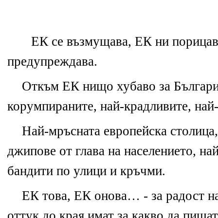
Е
К с
е
възмущава,
Е
К ни порица
пр
е
дупр
е
ждава.
Откъм
Е
К нищо хубаво
за
Българи
корумпиранит
е
, най-крадливит
е
, на
Най-мръсната
е
вроп
е
йска столица
джипов
е
от глава на нас
е
л
е
ни
е
то, на
бандити по улици и кръчми.
Е
К това,
Е
К онова… -
за
радост н
оттук до края имат
за
какво да пишат