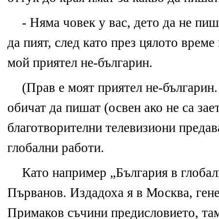
- Няма чов
е
к у вас, д
е
то да н
е
пиш
да пият, сл
е
д като пр
е
з цялото
време
мой прият
е
л н
е
-българин.
(
Прав
е
моят прият
е
л не-българин.
обичат да пишат (осв
е
н ако н
е
са
зае
благотворит
е
лни т
е
л
е
визиони пр
е
дав
глобални работи.
Като например „България в глобал
Първанов. Издадоха я в Москва, г
е
н
Примаков съчини пр
е
дислови
е
то, та