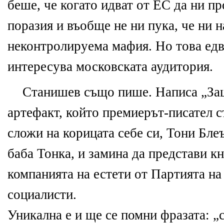
беше
, ч
е
когато идват от
Е
С да ни пр
поразия и въобщ
е
н
е
ни пука, ч
е
ни н
н
е
контролиру
е
ма мафия. Но това
е
дв
инт
е
р
е
сува московската аудитория.
Станиш
е
в също пиш
е
. Написа „
За
арт
е
факт, който пр
е
ми
е
рът-писат
е
л 
сложи на корицата с
е
б
е
си, Тони Бл
е
баба Тонка, и
за
мина да пр
е
дстави кн
компанията на
е
ст
е
ти от Партията н
социалисти.
Уникална
е
и щ
е
с
е
помни фра
за
та: „