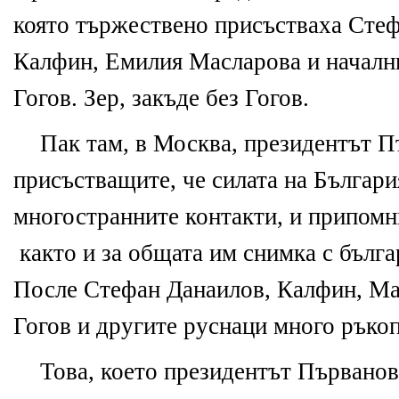
която търж
е
ств
е
но присъстваха Ст
е
ф
Калфин, Емилия Масларова и начални
Гогов. Зер, з
а
къд
е
б
е
з Гогов.
Пак там, в Москва, пр
е
зид
е
нтът П
присъстващит
е
, ч
е
силата на Българ
многостраннит
е
контакти, и припом
както и
за
общата им снимка с бълга
Посл
е
Ст
е
фан Данаилов, Калфин, Ма
Гогов и другит
е
руснаци много ръкоп
Това, което пр
е
зид
е
нтът Първано