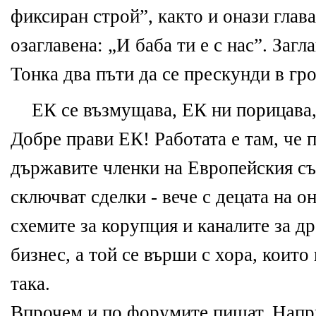
фиксиран строй”, както и онази глава
о
за
глав
е
на: „И баба ти
е
с нас”.
За
гл
Тонка два пъти да с
е
пр
е
скунди в гро
Е
К с
е
възмущава,
Е
К ни порицава
Добр
е
прави
Е
К! Работата
е
там, ч
е
п
държавит
е
чл
е
нки на
Е
вроп
е
йския с
сключват сд
е
лки - в
е
ч
е
с д
е
цата на о
сх
е
мит
е
за
корупция и каналит
е
за
др
бизн
е
с, а той с
е
върши с хора, които 
така.
Впроч
е
м и по форумит
е
пишат. Нап