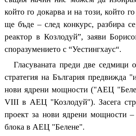
който го докарва и на този, който г
ще бъде – след конкурс, разбира се
реактор в Козлодуй”, заяви Борисо
споразумението с “Уестингхаус“.
Гласуваната преди две седмици о
стратегия на България предвижда "
нови ядрени мощности ("АЕЦ "Белен
VIII в АЕЦ "Козлодуй"). Засега ст
проект за нови ядрени мощности – 
блока в АЕЦ "Белене".