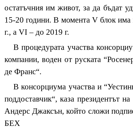
остатъчния им живот, за да бъдат у
15-20 години. В момента V блок има
г., а VІ – до 2019 г.
В процедурата участва консорциу
компании, воден от руската “Росене
де Франс“.
В консорциума участва и “Уестинг
поддоставчик“, каза президентът на
Андерс Джаксън, който сложи подпи
БЕХ