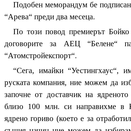
Подобен меморандум бе подписан 
“Арева“ преди два месеца.
По този повод премиерът Бойко
договорите за АЕЦ “Белене“ п
“Атомстройекспорт“.
“Сега, имайки “Уестингхаус“, и
руската компания, ние можем да из
започне от доставчик на ядреното 
близо 100 млн. си направихме в 
ядрено гориво (което е за отработило
същия начин ние можем да избирам