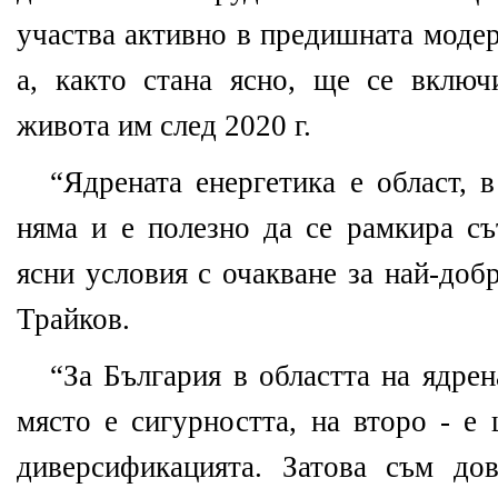
участва активно в предишната модер
а, както стана ясно, ще се вклю
живота им след 2020 г.
“Ядрената енергетика е област, 
няма и е полезно да се рамкира съ
ясни условия с очакване за най-доб
Трайков.
“За България в областта на ядрен
място е сигурността, на второ - е 
диверсификацията. Затова съм до