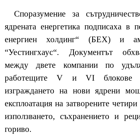
Споразумение за сътрудничест
ядрената енергетика подписаха в п
енергиен холдинг“ (БЕХ) и ам
“Уестингхаус“. Документът обхв
между двете компании по удъл
работещите V и VІ блокове 
изграждането на нови ядрени мощ
експлоатация на затворените четири
използването, съхранението и рец
гориво.