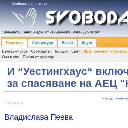
Свободата днес и тук
Свободата, Санчо, е едно от най-ценните блага - Дон Кихот
Политика
Литература
Визии
Други
България утре
|
Свободата
|
Позиция
|
Свят
|
АЕЦ "Белене" и българ
Очи в очи
|
Писма от другаде
|
И “Уестингхаус“ включ
за спасяване на АЕЦ 
« назад
комента
13 Юни 2011
Владислава Пеева