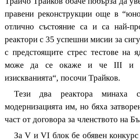
Трайчо Трайков обаче побърза да уве
правени реконструкции още в “юно
отлично състояние са и са най-пр
реактори с 35 успешни мисии за сиг
с предстоящите стрес тестове на я
може да се окаже и че ІІІ и 
изискванията“, посочи Трайков.
Тези два реактора минаха с
модернизацията им, но бяха затворен
част от договора за членството на Б
За V и VІ блок бе обявен конкурс