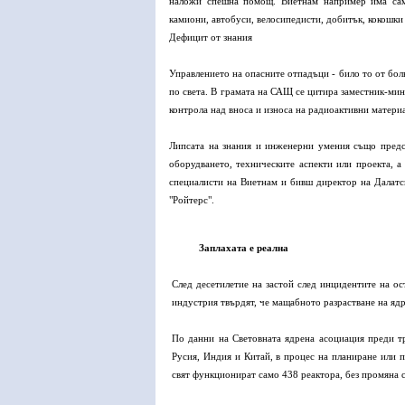
наложи спешна помощ. Виетнам например има сам
камиони, автобуси, велосипедисти, добитък, кокошки
Дефицит от знания
Управлението на опасните отпадъци - било то от бо
по света. В грамата на САЩ се цитира заместник-мин
контрола над вноса и износа на радиоактивни матери
Липсата на знания и инженерни умения също предста
оборудването, техническите аспекти или проекта, а
специалисти на Виетнам и бивш директор на Далатски
"Ройтерс".
Заплахата е реална
След десетилетие на застой след инцидентите на ос
индустрия твърдят, че мащабното разрастване на ядр
По данни на Световната ядрена асоциация преди т
Русия, Индия и Китай, в процес на планиране или п
свят функционират само 438 реактора, без промяна 