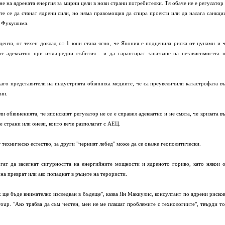
 на ядрената енергия за мирни цели в нови страни потребителки. Тя обаче не е регулатор
те се да станат ядрени сили, но няма правомощия да спира проекти или да налага санкци
в Фукушима.
ента, от техен доклад от 1 юни става ясно, че Япония е подценила риска от цунами и 
ат адекватно при извънредни събития... и да гарантират запазване на независимостта 
каго представители на индустрията обвиниха медиите, че са преувеличили катастрофата в
ни.
 обвиненията, че японският регулатор не се е справил адекватно и не смята, че кризата в
 страни или онези, които вече разполагат с АЕЦ.
 техническо естество, за други "черният лебед" може да се окаже геополитически.
гат да засегнат сигурността на енергийните мощности и ядреното гориво, като някои 
 на преврат или ако попаднат в ръцете на терористи.
 ще бъде внимателно изследван в бъдеще", казва Ян Макиулис, консултант по ядрени риско
roup. "Ако трябва да съм честен, мен не ме плашат проблемите с технологиите", твърди т