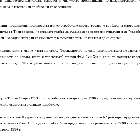
о една голяма магистрала север-юг и множество провинциални пътища, претоварени 
 и деца, отиващи или прибиращи се от училище.
лници, промишлени производства или от отработено ядрено гориво, е проблем на много мес
истърът Тиен да казва, че страната трябва да създаде депо за ядрени отпадъци и да "подоб
али". Западни експерти се съмняват във възможностите на Виетнам да се справи.
влява риск в много части на света. "Безопасността на една ядрена централа не зависи 
 най-вече от хората, които я управляват", твърди Фам Дуи Хиен, един от водещите ядре
я институт. "Ние не разполагаме с човешка сила, със знания, с опит", констатира той пр
тров Три майл през 1979 г. и чернобилската авария през 1986 г. представители на ядрена
ената енергетика е станало неизбежно.
рагедията във Фукушима в процес на изграждане в света са били 62 реактора, предимно
оръчване са били 158, а други 324 са били предложени. За сравнение, през 2008 г. в цел
спрямо 1996 г.