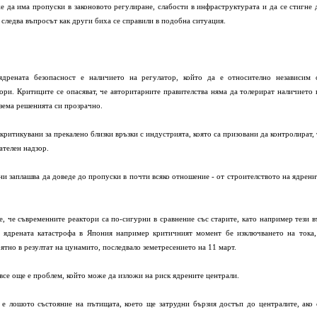
е да има пропуски в законовото регулиране, слабости в инфраструктурата и да се стигне 
о следва въпросът как други биха се справили в подобна ситуация.
ядрената безопасност е наличието на регулатор, който да е относително независим 
ори. Критиците се опасяват, че авторитарните правителства няма да толерират наличието 
взема решенията си прозрачно.
ритикувани за прекалено близки връзки с индустрията, която са призовани да контролират, 
ателен надзор.
и заплашва да доведе до пропуски в почти всяко отношение - от строителството на ядрени
, че съвременните реактори са по-сигурни в сравнение със старите, като например тези в
 ядрената катастрофа в Япония например критичният момент бе изключването на тока,
ятно в резултат на цунамито, последвало земетресението на 11 март.
все още е проблем, който може да изложи на риск ядрените централи.
е лошото състояние на пътищата, което ще затрудни бързия достъп до централите, ако 