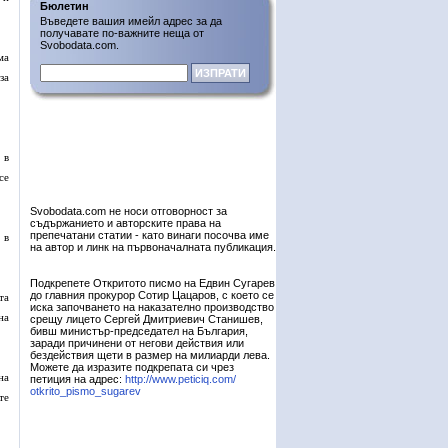
Бюлетин
Въведете вашия имейл адрес за да
получавате по-важните неща от
Svobodata.com.
ма
за
 в
се
Svobodata.com не носи отговорност за
съдържанието и авторските права на
препечатани статии - като винаги посочва име
 в
на автор и линк на първоначалната публикация.
Подкрепете Откритото писмо на Едвин Сугарев
до главния прокурор Сотир Цацаров, с което се
та
иска започването на наказателно производство
на
срещу лицето Сергей Дмитриевич Станишев,
бивш министър-председател на България,
заради причинени от негови действия или
бездействия щети в размер на милиарди лева.
Можете да изразите подкрепата си чрез
на
петиция на адрес:
http://www.peticiq.com/
otkrito_pismo_sugarev
те