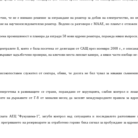
чни, че не е взимано решение за изграждане на реактор за добив на електричество, но и
ане на научноизследователски реактор. Водени са разговори с МААЕ, но планът е отложен 
дрена промишленост и планира да изгради 58 нови ядрени реактора, поражда някои въпроси.
ентралите й, която е била посетена от делегация от САЩ през ноември 2008 г., е описана
звършват задълбочени проверки, на ключови места липсват камери, а някои части изобщо не 
сокопоставен служител от сектора, обяви, че досега не бил чувал за някакви съмнения
 енергетика в развиващите се страни, пораждани от корупцията, слабия контрол и лоша
рите на държавите от Г-8 от миналия месец да засилят международните правила за ядре
нската АЕЦ "Фукушима-1", загуби контрол над ситуацията и последвалото разтопяване 
и прегряването на резервоарите за отработено гориво бяха сигнал за пробуждане за ядрени