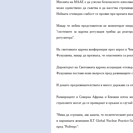
Мисията на МААЕ е да улесни безопасното използване
може единствено да съветва и да насочва стремящи
Нейната очевидна слабост се прояви при кризата въ
Макар че нейни представители не коментират инцид
"системите за ядрена регулация трябва да реагир
регулатора".
На световната ядрена конференция през април в Чи
Фукушима, макар да признаха, че опасенията са реал
Директорът на Световната ядрена асоциация отхвърли
Фукушима поставя нови въпроси пред развиващите се
И докато предизвикателствата в много държави са от
Размириците в Северна Африка и Близкия изток мо
страховете могат да се превърнат в оръжие в случай
"Няма да сгрешим, ако кажем, че политическият риск
в парижката компания JLT Global Nuclear Practice G
пред "Ройтерс".