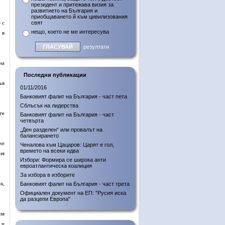
президент и притежава визия за
развитието на България и
приобщаването й към цивилизования
 с
свят
нещо, което не ме интересува
 в
резултати
на
Последни публикации
ъв
01/11/2016
Банковият фалит на България - част пета
Сблъсък на лидерства
те
Банковият фалит на България - част
четвърта
„Ден разделен“ или провалът на
балансирането
че
Ченалова към Цацаров: Царят е гол,
времето на всеки идва
ия
Избори: Формира се широка анти
евроатлантическа коалиция
За избора в изборите
а,
Банковият фалит на България - част трета
Официален документ на ЕП: "Русия иска
да разцепи Европа"
ия
 и