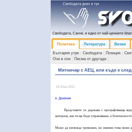
Свободата днес и тук
Свободата, Санчо, е едно от най-ценните блага
Политика
Литература
Визии
България утре
|
Свободата
|
Позиция
|
Свя
Очи в очи
|
Писма от другаде
|
Митничар с АЕЦ, или къде е след
16 Юни 2011
в. Дневник
Представете си държава с процъфтяваща кор
централа, как тя ще бъде управлявана, а безопасностт
Може да изглежда тревожно, но именно това може да