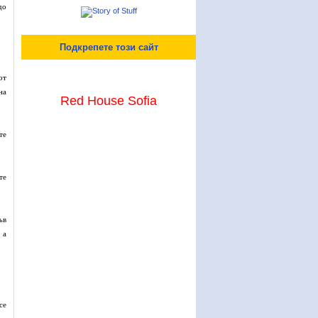
до
Подкрепете този сайт
от
на
Red House Sofia
те
те
ъв
 а
се