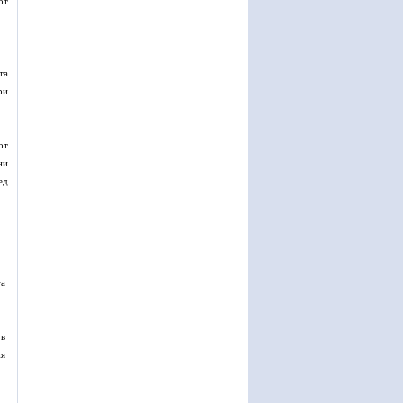
от
та
ри
от
ни
ед
та
 в
ия