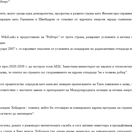
йтерс".
ите, които среща една демократична, прозрачна и развита страна като Япония при справяне
крации като Германия и Швейцария се отказват от ядрената енергия заради съмнения
ikiLeaks и предоставени на "Ройтерс" от трета страна, разкриват условията и начина 
ции.
уари 2007 г. се изразяват опасения от условията за складиране на радиоактивни отпадъци в
 и през 2020-2030 г. да построи осем АЕЦ. Заместник-министърът на науката и технологии
азва, че опитът на страната със съхраняването на ядрени отпадъци "не е толкова добър".
ото правителство определя като напълно неверни приписваните на Тиен изявления и казва, 
ъответствие с местните закони и препоръките на Международната агенция за атомна енерг
ладин Хейдаров - човекът, който би отговарял за планираната ядрена програма на странат
телството до митниците".
абогатял, докато е ръководил митническата служба и сега активно инвестира в процъфтяващ
след среща в Баку между Хейдаров (по онова време министър на извънредните ситуации)