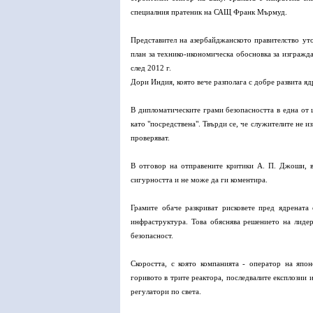
специалния пратеник на САЩ Франк Мърмуд.
Представител на азербайджанското правителство уто
план за технико-икономическа обосновка за изгражд
след 2012 г.
Дори Индия, която вече разполага с добре развита я
В дипломатическите грами безопасността в една от ц
като "посредствена". Твърди се, че служителите не и
проверяват.
В отговор на отправените критики А. П. Джоши, ви
сигурността и не може да ги коментира.
Грамите обаче разкриват рисковете пред ядрената
инфраструктура. Това обяснява решението на лиде
безопасност.
Скоростта, с която компанията - оператор на япо
горивото в трите реактора, последвалите експлозии 
регулатори по света.