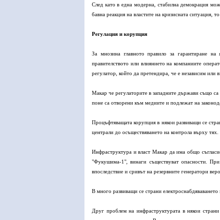
След като в една модерна, стабилна демокрация мож
бавна реакция на властите на кризисната ситуация, т
Регулация и корупция
За мнозина главното правило за гарантиране на 
правителството или влиянието на компаниите операт
регулатор, който да претендира, че е независим или 
Макар че регулаторите в западните държави също са к
поне са отворени към медиите и подлежат на законод
Процъфтяващата корупция в някои развиващи се стран
централи до осъществяването на контрола върху тях.
Инфраструктура и власт Макар да има общо съгласие
"Фукушима-1", винаги съществуват опасности. При
впоследствие и сривът на резервните генератори веро
В много развиващи се страни електроснабдяваването 
Друг проблем на инфраструктурата в някои страни 