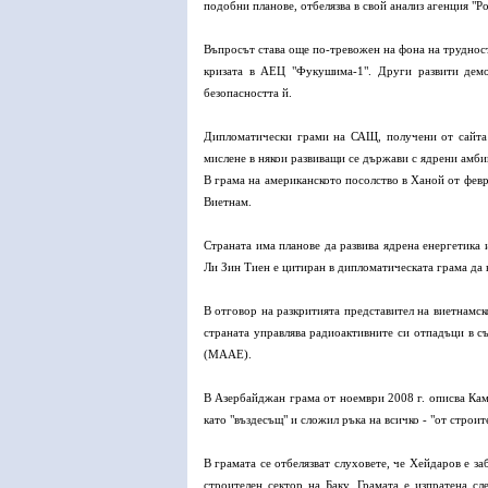
подобни планове, отбелязва в свой анализ агенция "Ро
Въпросът става още по-тревожен на фона на трудност
кризата в АЕЦ "Фукушима-1". Други развити демо
безопасността й.
Дипломатически грами на САЩ, получени от сайта W
мислене в някои развиващи се държави с ядрени амби
В грама на американското посолство в Ханой от февр
Виетнам.
Страната има планове да развива ядрена енергетика
Ли Зин Тиен е цитиран в дипломатическата грама да к
В отговор на разкритията представител на виетнамск
страната управлява радиоактивните си отпадъци в с
(МААЕ).
В Азербайджан грама от ноември 2008 г. описва Кама
като "въздесъщ" и сложил ръка на всичко - "от строи
В грамата се отбелязват слуховете, че Хейдаров е з
строителен сектор на Баку. Грамата е изпратена 