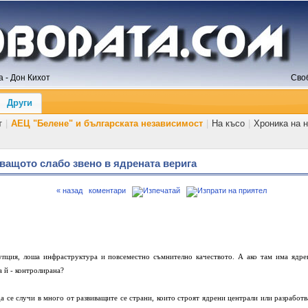
 - Дон Кихот
Сво
Други
т
|
АЕЦ "Белене" и българската независимост
|
На късо
|
Хроника на 
ващото слабо звено в ядрената верига
« назад
коментари
упция, лоша инфраструктура и повсеместно съмнително качеството. А ако там има ядре
а й - контролирана?
 се случи в много от развиващите се страни, които строят ядрени централи или разработв