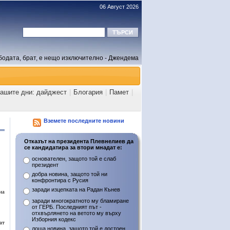
06 Август 2026
бодата, брат, е нещо изключително - Джендема
нашите дни: дайджест
|
Блогария
|
Памет
|
Вземете последните новини
Отказът на президента Плевнелиев да
се кандидатира за втори мнадат е:
основателен, защото той е слаб
президент
добра новина, защото той ни
конфронтира с Русия
заради изцепката на Радан Кънев
на
заради многократното му бламиране
от ГЕРБ. Последният път -
отхвърлянето на ветото му върху
Изборния кодекс
ат
лоша новина, защото той е достоен