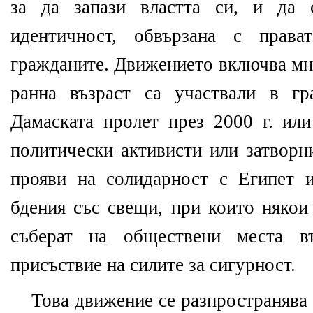
за да запази властта си, и да 
идентичност, обвързана с права
гражданите. Движението включва мно
ранна възраст са участвали в г
Дамаската пролет през 2000 г. или
политически активисти или затворн
прояви на солидарност с Египет 
бдения със свещи, при които някои
съберат на обществени места въ
присъствие на силите за сигурност.
Това движение се разпространява 