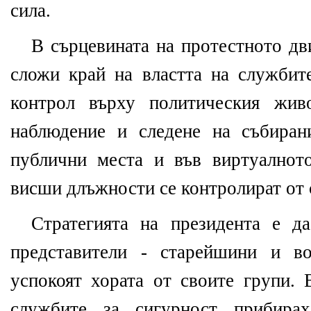
сила.
В сърцевината на протестното дв
сложи край на властта на службите
контрол върху политическия жив
наблюдение и следене на събиран
публични места и във виртуалнот
висши длъжности се контролират от 
Стратегията на президента е д
представители - старейшини и в
успокоят хората от своите групи. 
службите за сигурност прибирах