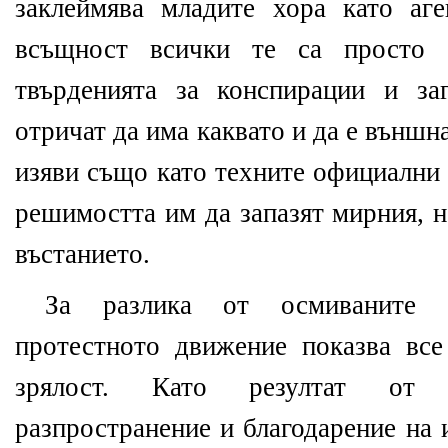
заклеймява младите хора като аг
всъщност всички те са просто
твърденията за конспирации и за
отричат да има каквато и да е външн
изяви също като техните официални
решимостта им да запазят мирния, н
въстанието.
За разлика от осмиваните 
протестното движение показва все
зрялост. Като резултат от н
разпространение и благодарение на 