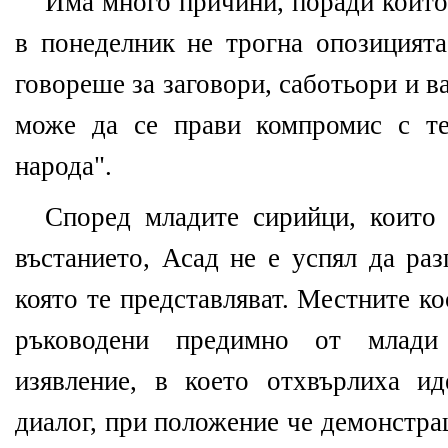
Има много причини, поради които
в понеделник не трогна опозицията
говореше за заговори, саботьори и ва
може да се прави компромис с те
народа".
Според младите сирийци, които
въстанието, Асад не е успял да раз
която те представляват. Местните к
ръководени предимно от млади 
изявление, в което отхвърлиха и
диалог, при положение че демонстра