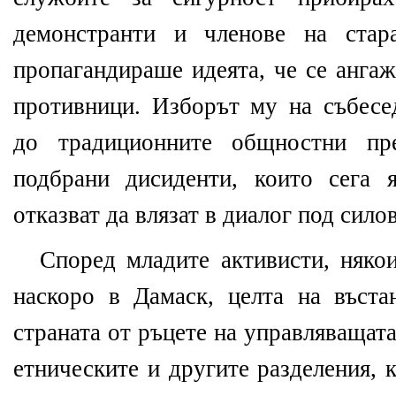
демонстранти и членове на стар
пропагандираше идеята, че се ангаж
противници. Изборът му на събесе
до традиционните общностни пре
подбрани дисиденти, които сега 
отказват да влязат в диалог под силов
Според младите активисти, няко
наскоро в Дамаск, целта на въста
страната от ръцете на управляващата
етническите и другите разделения, 