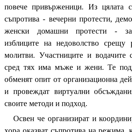
повече привърженици. Из цялата 
съпротива - вечерни протести, дем
женски домашни протести - за
изблиците на недоволство срещу 
молитви. Участниците и водачите 
сред тях има мъже и жени. Те под
обменят опит от организационна де
и провеждат виртуални обсъждани
своите методи и подход.
Освен че организират и координи
хора оказват съпротива на режима, 