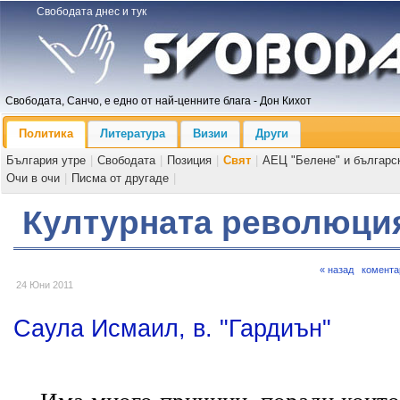
Свободата днес и тук
Свободата, Санчо, е едно от най-ценните блага - Дон Кихот
Политика
Литература
Визии
Други
България утре
|
Свободата
|
Позиция
|
Свят
|
АЕЦ "Белене" и българс
Очи в очи
|
Писма от другаде
|
Културната революци
« назад
комента
24 Юни 2011
Саула Исмаил, в. "Гардиън"