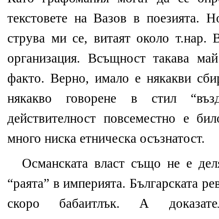
текстовете на Вазов в поезията. Н
струва ми се, витаят около т.нар.
организация. Всъщност такава ма
факто. Верно, имало е някакви сби
някакво говорене в стил “въз
действителност повсеместно е бил
много ниска етническа осъзнатост.
Османската власт също не е дел
“раята” в империята. Българската р
скоро бабаитлък. А доказате