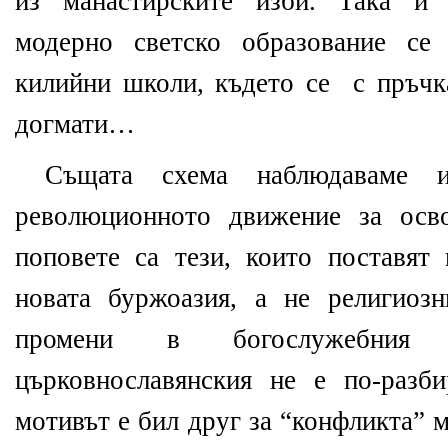
из манастирските изби. Така и 
модерно светско образование се
килийни школи, където се
с пръчк
догмати…
Същата схема наблюдаваме 
революционното движение за осв
поповете са тези, които поставят
новата буржоазия, а не религиозн
промени в богослужебни
църковнославянския не е по-разб
мотивът е бил друг за “конфликта” 