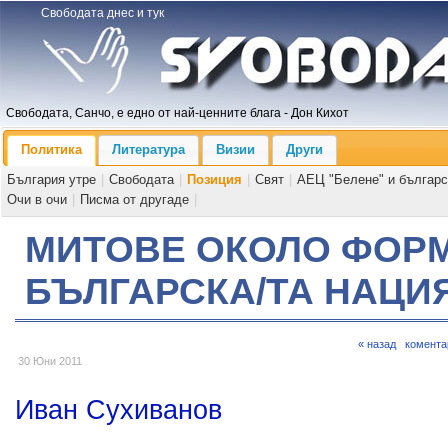
Свободата днес и тук
Свободата, Санчо, е едно от най-ценните блага - Дон Кихот
Политика
Литература
Визии
Други
България утре
|
Свободата
|
Позиция
|
Свят
|
АЕЦ "Белене" и българс
Очи в очи
|
Писма от другаде
|
МИТОВЕ ОКОЛО ФОР
БЪЛГАРСКА/ТА НАЦИ
« назад
комента
30 Юни 2011
Иван Сухиванов