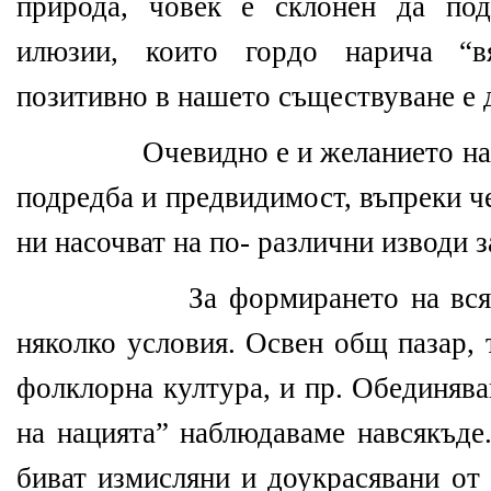
природа, човек е склонен да по
илюзии, които гордо нарича “в
позитивно в нашето съществуване е
Очевидно е и желанието на
подредба и предвидимост, въпреки ч
ни насочват на по- различни изводи
За формирането на вся
няколко условия. Освен общ пазар, 
фолклорна култура, и пр. Обединяв
на нацията” наблюдаваме навсякъде.
биват измисляни и доукрасявани от