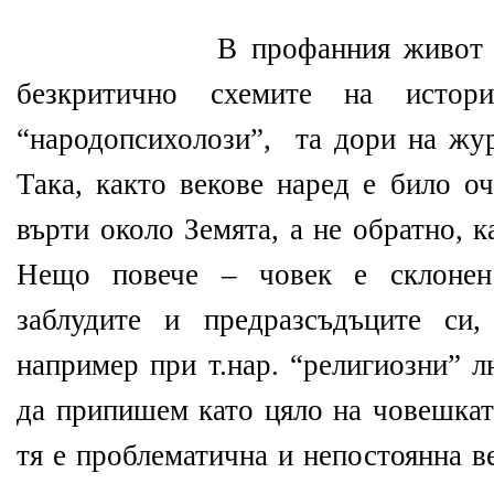
В профанния живот 
безкритично схемите на историц
“народопсихолози”,
та дори на жу
Така, както векове наред е било о
върти около Земята, а не обратно, к
Нещо повече – човек е склонен
заблудите и предразсъдъците си
например при т.нар. “религиозни” 
да припишем като цяло на човешкат
тя е проблематична и непостоянна в