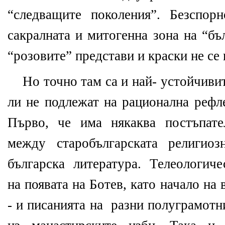
“следващите поколения”. Безспор
сакралната и митогенна зона на “бъ
“розовите” представи и краски не с
Но точно там са и най- устойчивит
ли не подлежат на рационална рефле
Първо, че има някаква постъпате
между старобългарската религио
българска литература. Телеологиче
на появата на Ботев, като начало на 
- и писанията на
разни полуграмотн