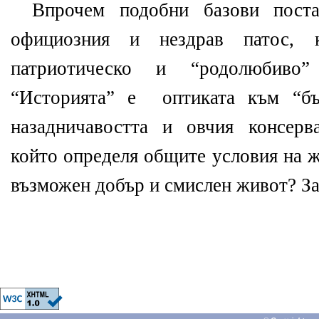
Впрочем подобни базови поста
официозния и нездрав патос, 
патриотическо и “родолюбиво”
“Историята” е
оптиката към “бъ
назадничавостта и овчия консерв
който определя общите условия на ж
възможен добър и смислен живот? За