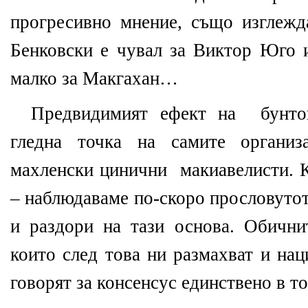
прогресивно мнение, също изглежд
Бенковски е чувал за Виктор Юго 
малко за Макгахан…
Предвидимият ефект на
бунто
гледна точка на самите организ
махленски цинични
макиавелисти. К
– наблюдаваме по-скоро прословутот
и раздори на тази основа. Обични
които след това ни размахват и нац
говорят за консенсус единствено в т