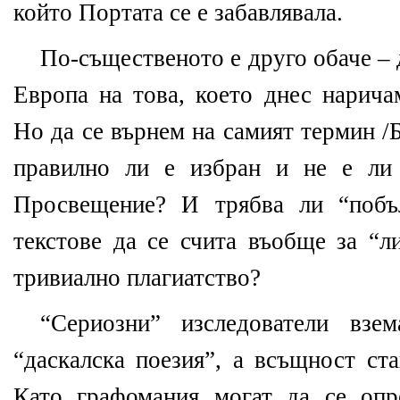
който Портата се е забавлявала.
По-същественото е друго обаче –
Европа на това, което днес нарича
Но да се върнем на самият термин /
правилно ли е избран и не е ли
Просвещение? И трябва ли “побъ
текстове да се счита въобще за “ли
тривиално плагиатство?
“Сериозни” изследователи взем
“даскалска поезия”, а всъщност ст
Като графомания могат да се опр