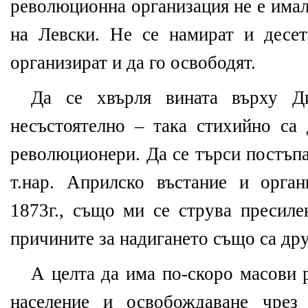
революционна организация не е имал
на Левски. Не се намират и десе
организират и да го освободят.
Да се хвърля вината върху 
несъстоятелно – така стихийно са 
революционери. Да се търси постъп
т.нар. Априлско въстание и орга
1873г., също ми се струва пресиле
причините за надигането също са дру
А целта да има по-скоро масови 
население и освобождаване чрез 