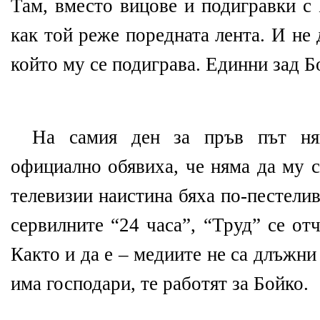
Там, вместо вицове и подигравки с 
как той реже поредната лента. И не
който му се подиграва. Единни зад 
На самия ден за пръв път ня
официално обявиха, че няма да му 
телевизии наистина бяха по-пестелив
сервилните “24 часа”, “Труд” се от
Както и да е – медиите не са длъжни 
има господари, те работят за Бойко.