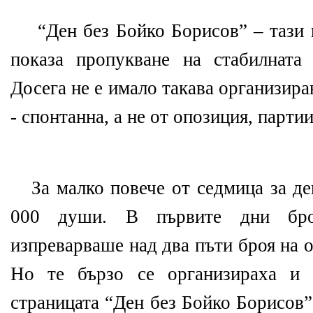
“Ден без Бойко Борисов” – тази
показа пропукване на стабилната
Досега не е имало такава организир
- спонтанна, а не от опозиция, партии
За малко повече от седмица за де
000 души. В първите дни бро
изпреварваше над два пъти броя на о
Но те бързо се организираха и 
страницата “Ден без Бойко Борисов”