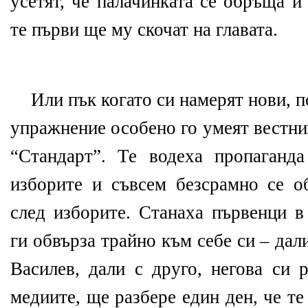
усетят, че палачинката се обръща и
те първи ще му скочат на главата.
Или пък когато си намерят нови, п
упражнение особено го умеят вестни
“Стандарт”. Те водеха пропаганд
изборите и съвсем безсрамно се о
след изборите. Станаха първенци в
ги обвърза трайно към себе си – дал
Василев, дали с друго, негова си 
медиите, ще разбере един ден, че т