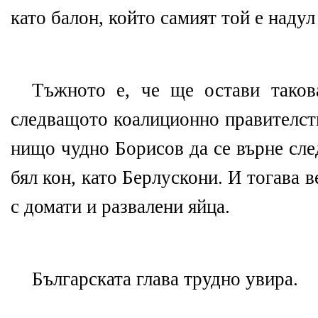
като балон, който самият той е надул
Тъжното е, че ще остави таков
следващото коалиционно правителств
нищо чудно Борисов да се върне сле
бял кон, като Берлускони. И тогава в
с домати и развалени яйца.
Българската глава трудно увира.