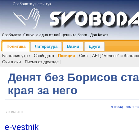
Свободата днес и тук
Свободата, Санчо, е едно от най-ценните блага - Дон Кихот
Политика
Литература
Визии
Други
България утре
|
Свободата
|
Позиция
|
Свят
|
АЕЦ "Белене" и българс
Очи в очи
|
Писма от другаде
|
Денят без Борисов ста
края за него
« назад
комента
7 Юли 2011
e-vestnik