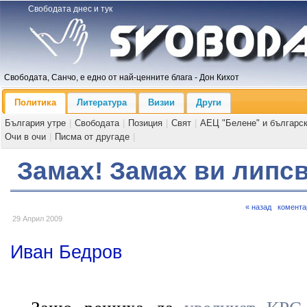
Свободата днес и тук
Свободата, Санчо, е едно от най-ценните блага - Дон Кихот
Политика
Литература
Визии
Други
България утре
|
Свободата
|
Позиция
|
Свят
|
АЕЦ "Белене" и българс
Очи в очи
|
Писма от другаде
|
Замах! Замах ви липс
« назад
комента
29 Април 2009
Иван Бедров