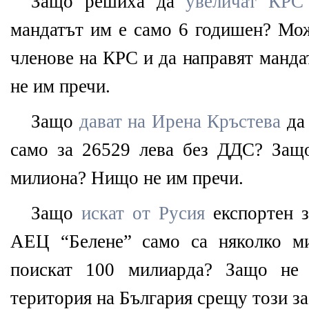
Защо решиха да
увеличат КРС
мандатът им е само 6 годишен? Мож
членове на КРС и да направят манд
не им пречи.
Защо
дават на Ирена Кръстева
да 
само за 26529 лева без ДДС? Защо
милиона? Нищо не им пречи.
Защо
искат от Русия
експортен з
АЕЦ “Белене” само са няколко м
поискат 100 милиарда? Защо не 
територия на България срещу този з