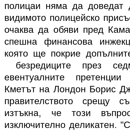
полицаи няма да доведат 
видимото полицейско присъ
очаква да обяви пред Кам
спешна финансова инжекц
която ще покрие допълнит
безредиците през седм
евентуалните претенции
Кметът на Лондон Борис Д
правителството срещу съ
изтъкна, че този въпр
изключително деликатен. "