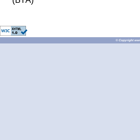
(БТА)
© Copyright
ww