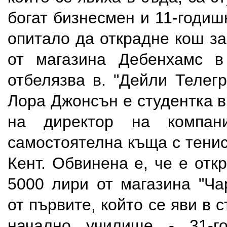
богат бизнесмен и 11-годиш
опитало да открадне кош за
от магазина Дебенхамс в
отбелязва в. "Дейли Телег
Лора Джонсън е студентка 
на директор на компан
самостоятелна къща с тенис
Кент. Обвинена е, че е отк
5000 лири от магазина "Ча
от първите, който се яви в 
начално училище - 31-г