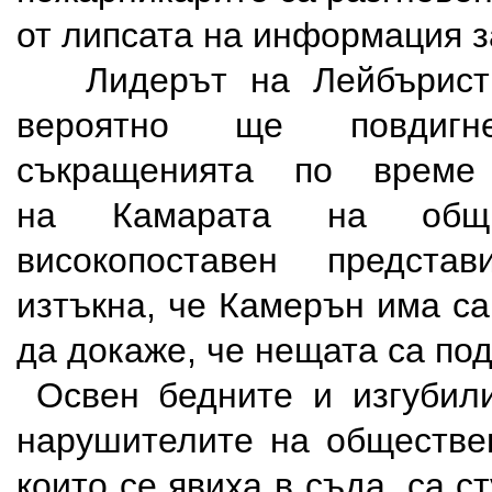
от липсата на информация з
Лидерът на Лейбъристи
вероятно ще повдиг
съкращенията по време
на Камарата на общ
високопоставен предста
изтъкна, че Камерън има са
да докаже, че нещата са под
Освен бедните и изгубили
нарушителите на обществе
които се явиха в съда, са с