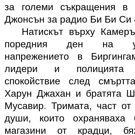
за големи съкращения в п
Джонсън за радио Би Би Си 
Натискът върху Камерън
поредния ден на ув
напрежението в Биргинга
лидери и полицията 
спокойствие след смъртт
Харун Джахан и братята Ш
Мусавир. Тримата, част от
души, които охраняваха 
магазини от крадци, бя