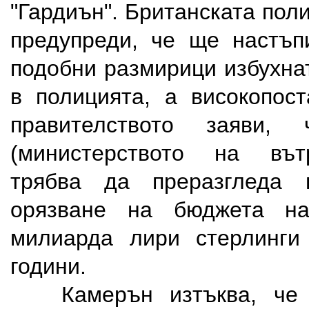
"Гардиън". Британската по
предупреди, че ще настъп
подобни размирици избухна
в полицията, а високопос
правителството заяви
(министерството на вът
трябва да преразгледа 
орязване на бюджета н
милиарда лири стерлинги
години.
Камерън изтъква, че с