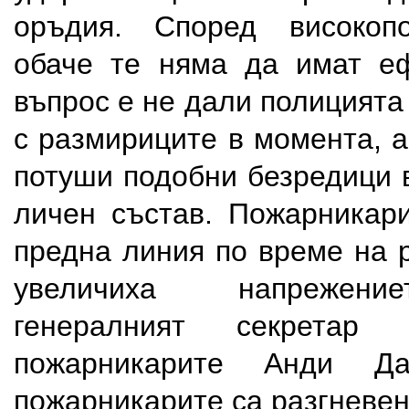
оръдия. Според високоп
обаче те няма да имат еф
въпрос е не дали полицията
с размириците в момента, 
потуши подобни безредици 
личен състав. Пожарникари
предна линия по време на 
увеличиха напрежени
генералният секрета
пожарникарите Анди Да
пожарникарите са разгневе