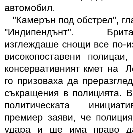
автомобил.
"Камерън под обстрел", гла
"Индипендънт". Брита
изглеждаше снощи все по-и
високопоставени полицаи,
консервативният кмет на 
го призоваха да преразгле
съкращения в полицията. В
политическата инициати
премиер заяви, че полици
удара и ще има право д