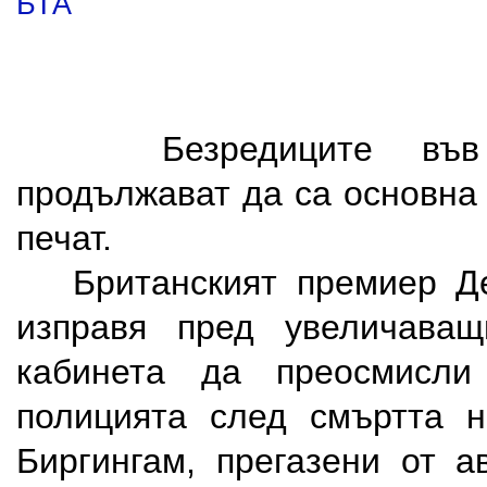
БТА
Безредиците във Ве
продължават да са основна
печат.
Британският премиер Де
изправя пред увеличава
кабинета да преосмисли
полицията след смъртта 
Биргингам, прегазени от а