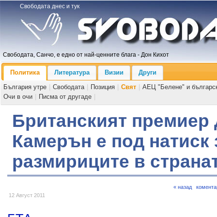
Свободата днес и тук
Свободата, Санчо, е едно от най-ценните блага - Дон Кихот
Политика
Литература
Визии
Други
България утре
|
Свободата
|
Позиция
|
Свят
|
АЕЦ "Белене" и българс
Очи в очи
|
Писма от другаде
|
Британският премиер
Камерън е под натиск
размириците в страна
« назад
комента
12 Август 2011