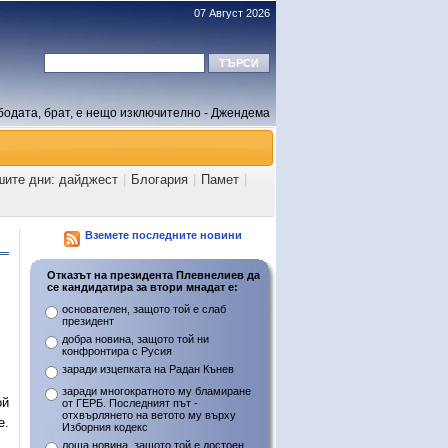
07 Август 2026
бодата, брат, е нещо изключително - Джендема
шите дни: дайджест
|
Блогария
|
Памет
|
Вземете последните новини
Отказът на президента Плевнелиев да
се кандидатира за втори мнадат е:
основателен, защото той е слаб
президент
добра новина, защото той ни
конфронтира с Русия
заради изцепката на Радан Кънев
заради многократното му бламиране
ой
от ГЕРБ. Последният път -
отхвърлянето на ветото му върху
е.
Изборния кодекс
лоша новина, защото той е достоен