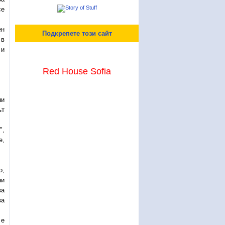
се
ен
Подкрепете този сайт
 в
 и
Red House Sofia
ни
ът
",
е,
о,
ни
ва
ва
 е