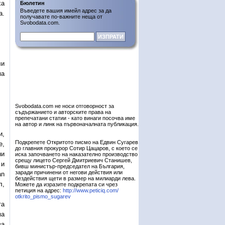
ха
Бюлетин
Въведете вашия имейл адрес за да
а.
получавате по-важните неща от
Svobodata.com.
ли
ма
Svobodata.com не носи отговорност за
съдържанието и авторските права на
препечатани статии - като винаги посочва име
на автор и линк на първоначалната публикация.
и,
Подкрепете Откритото писмо на Едвин Сугарев
е,
до главния прокурор Сотир Цацаров, с което се
ни
иска започването на наказателно производство
срещу лицето Сергей Дмитриевич Станишев,
 и
бивш министър-председател на България,
заради причинени от негови действия или
an
бездействия щети в размер на милиарди лева.
л,
Можете да изразите подкрепата си чрез
петиция на адрес:
http://www.peticiq.com/
otkrito_pismo_sugarev
та
ма
ва