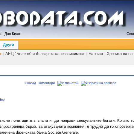
 - Дон Кихот
Сво
Други
т
|
АЕЦ "Белене" и българската независимост
|
На късо
|
Хроника на на
« назад
коментари
йне
тисне политиците в ъгъла и да направи спекулантите богати. Когато т
азпространява бързо, за атакуваната компания е трудно да го опроверга
влечена френската банка Societe Generale.