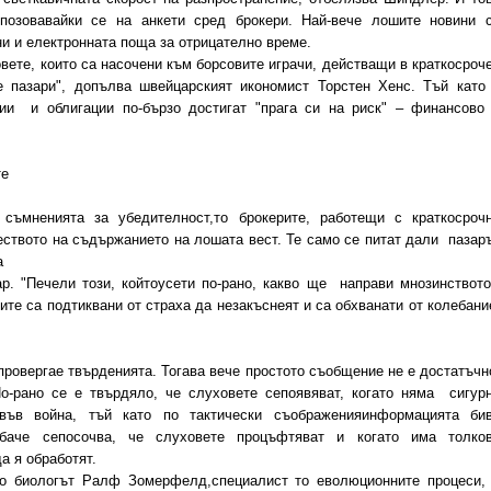
 позовавайки се на анкети сред брокери. Най-вече лошите новини 
и и електронната поща за отрицателно време.
те, които са насочени към борсовите играчи, действащи в краткосроч
е пазари", допълва швейцарският икономист Торстен Хенс. Тъй като
ии и облигации по-бързо достигат "прага си на риск" – финансово
те
мненията за убедителност,то брокерите, работещи с краткосроч
еството на съдържанието на лошата вест. Те само се питат дали пазар
а
р. "Печели този, койтоусети по-рано, какво ще направи мнозинството
ите са подтиквани от страха да незакъснеят и са обхванати от колебани
ровергае твърденията. Тогава вече простото съобщение не е достатъчн
-рано се е твърдяло, че слуховете сепоявяват, когато няма сигур
 във война, тъй като по тактически съображенияинформацията би
аче сепосочва, че слуховете процъфтяват и когато има толко
а я обработят.
 биологът Ралф Зомерфелд,специалист то еволюционните процеси,