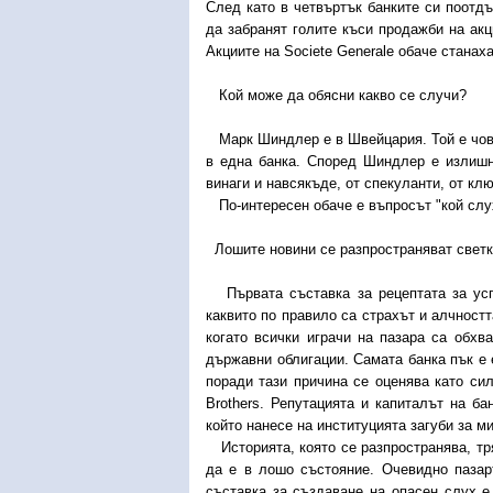
След като в четвъртък банките си поотд
да забранят голите къси продажби на акц
Акциите на Societe Generale обаче станах
Кой може да обясни какво се случи?
Марк Шиндлер е в Швейцария. Той е чове
в една банка. Според Шиндлер е излишн
винаги и навсякъде, от спекуланти, от клю
По-интересен обаче е въпросът "кой слу
Лошите новини се разпространяват свет
Първата съставка за рецептата за усп
каквито по правило са страхът и алчностт
когато всички играчи на пазара са обхв
държавни облигации. Самата банка пък е 
поради тази причина се оценява като си
Brothers. Репутацията и капиталът на б
който нанесе на институцията загуби за м
Историята, която се разпространява, тр
да е в лошо състояние. Очевидно пазар
съставка за създаване на опасен слух е