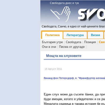
Свободата днес и тук
Свободата, Санчо, е едно от най-ценните блага
Политика
Литература
Визии
България утре
|
Свободата
|
Позиция
|
Свя
Очи в очи
|
Писма от другаде
|
Мощта на слуховете
18 Август 2011
Винанд фон Петерсдорф, в. "Франкфуртер алгема
Един слух може да съсипе банки, да при
буди емоции, когато е убедителен и се р
Миналата седмица в такава история бе въ