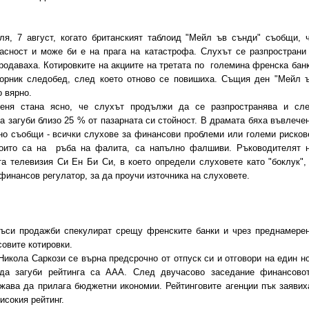
, 7 август, когато британският таблоид "Мейл ъв сънди" съобщи, 
пасност и може би е на прага на катастрофа. Слухът се разпространи
родаваха. Котировките на акциите на третата по големина френска бан
торник следобед, след което отново се повишиха. Същия ден "Мейл 
о вярно.
я стана ясно, че слухът продължи да се разпространява и сл
а загуби близо 25 % от пазарната си стойност. В драмата бяха въвлече
чно съобщи - всички слухове за финансови проблеми или големи рисков
 които са на ръба на фалита, са напълно фалшиви. Ръководителят 
а телевизия Си Ен Би Си, в което определи слуховете като "боклук",
финансов регулатор, за да проучи източника на слуховете.
ъси продажби спекулират срещу френските банки и чрез преднамере
овите котировки.
ола Саркози се върна предсрочно от отпуск си и отговори на един н
да загуби рейтинга са ААА. След двучасово заседание финансово
ава да прилага бюджетни икономии. Рейтинговите агенции пък заявих
исокия рейтинг.