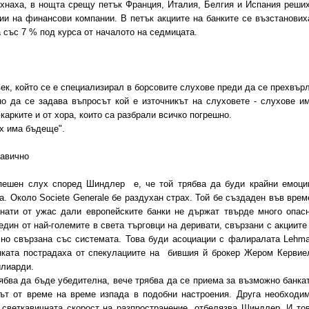
ъхнаха, в нощта срещу петък Франция, Италия, Белгия и Испания реши
ии на финансови компании. В петък акциите на банките се възстанових
а със 7 % под курса от началото на седмицата.
к, който се е специализирал в борсовите слухове преди да се прехвър
о да се задава въпросът кой е източникът на слуховете - слухове и
карките и от хора, които са разбрали всичко погрешно.
х има бъдеще".
кавично
ешен слух според Шиндлер е, че той трябва да буди крайни емоци
а. Около Societe Generale бе раздухан страх. Той бе създаден във врем
анати от ужас дали европейските банки не държат твърде много опас
един от най-големите в света търговци на деривати, свързани с акциите
лно свързана със системата. Това буди асоциации с фалиралата Lehm
анката пострадаха от спекулациите на бившия й брокер Жером Кервие
илиарди.
ябва да бъде убедителна, вече трябва да се приема за възможно банка
ът от време на време изпада в подобни настроения. Друга необходи
 светкавичната скорост на разпространение, отбелязва Шиндлер. И то