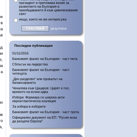
президент и притежава визия за
развитието на България и
приобщаването й към цивилизования
свят
че
нещо, което не ме интересува
 в
ка
резултати
ъв
Последни публикации
ед
ни
01/11/2016
Банковият фалит на България - част пета
е,
Сблъсък на лидерства
на
Банковият фалит на България - част
 а
четвърта
„Ден разделен“ или провалът на
балансирането
Ченалова към Цацаров: Царят е гол,
времето на всеки идва
Избори: Формира се широка анти
евроатлантическа коалиция
но
За избора в изборите
Банковият фалит на България - част трета
ов
Официален документ на ЕП: "Русия иска
то
да разцепи Европа"
а,