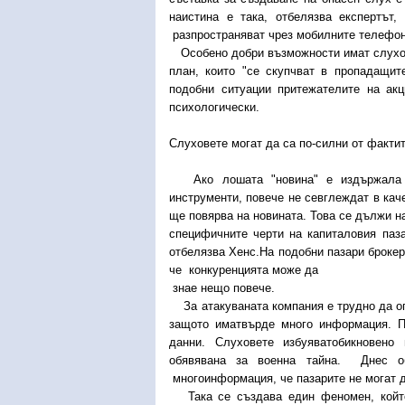
наистина е така, отбелязва експертът,
разпространяват чрез мобилните телефон
Особено добри възможности имат слухове
план, които "се скупчват в пропадащит
подобни ситуации притежателите на акц
психологически.
Слуховете могат да са по-силни от факти
Ако лошата "новина" е издържала съ
инструменти, повече не севглеждат в кач
ще повярва на новината. Това се дължи н
специфичните черти на капиталовия паза
отбелязва Хенс.На подобни пазари брокер
че конкуренцията може да
знае нещо повече.
За атакуваната компания е трудно да оп
защото иматвърде много информация. По
данни. Слуховете избуяватобикновено
обявявана за военна тайна. Днес об
многоинформация, че пазарите не могат д
Така се създава един феномен, който