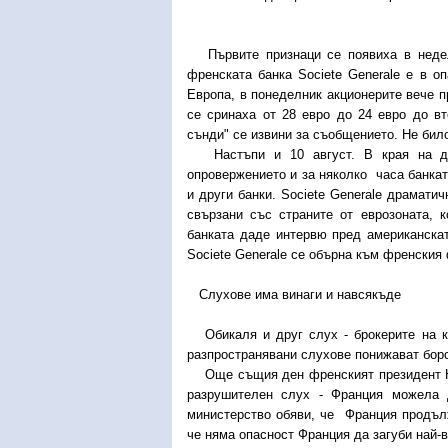
Първите признаци се появиха в неделя
френската банка Societe Generale е в о
Европа, в понеделник акционерите вече п
се сринаха от 28 евро до 24 евро до в
сънди" се извини за съобщението. Не бил
Настъпи и 10 август. В края на ден
опровержението и за няколко часа банкат
и други банки. Societe Generale драмати
свързани със страните от еврозоната,
банката даде интервю пред американскат
Societe Generale се обърна към френския 
Слухове има винаги и навсякъде
Обикаля и друг слух - брокерите на к
разпространявани слухове понижават борс
Още същия ден френският президент Ник
разрушителен слух - Франция можела 
министерство обяви, че Франция продълж
че няма опасност Франция да загуби най-в