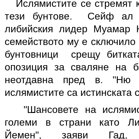
Ислямистите се стремят к
тези бунтове. Сейф ал 
либийския лидер Муамар К
семейството му е сключило
бунтовници срещу биткат
опозиция за сваляне на б
неотдавна пред в. "Ню 
ислямистите са истинската 
"Шансовете на ислямис
големи в страни като Л
Йемен", заяви Гад,