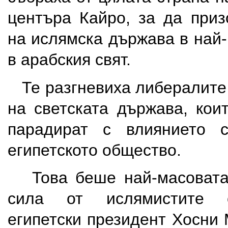
центъра Кайро, за да приз
на ислямска държава в най
в арабския свят.
Те разгневиха либералите
на светската държава, кои
парадират с влиянието 
египетското общество.
Това беше най-масовата
сила от ислямистите о
египетски президент Хосни