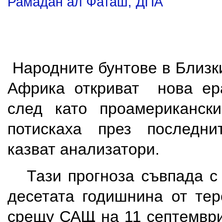
Рамадан ал Фаташ, ДПА
Народните бунтове в Близк
Африка откриват нова ера
след като проамерикански
потискаха през последни
казват анализатори.
Тази прогноза съвпада с 
десетата годишнина от тер
срещу САЩ на 11 септември 