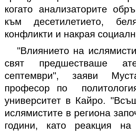
когато анализаторите обр
към десетилетието, бел
конфликти и накрая социал
"Влиянието на ислямистит
свят предшестваше ат
септември", заяви Мус
професор по политологи
университет в Кайро. "Всъ
ислямистите в региона започ
години, като реакция на 