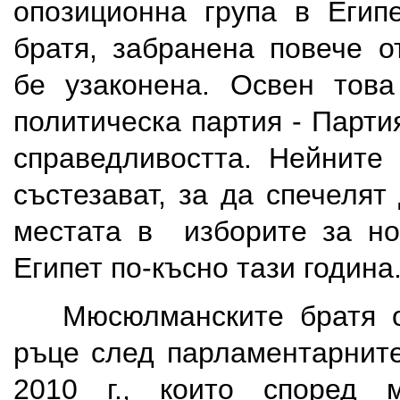
опозиционна група в Егип
братя, забранена повече о
бе узаконена. Освен това
политическа партия - Парти
справедливостта. Нейните
състезават, за да спечелят
местата в изборите за но
Египет по-късно тази година
Мюсюлманските братя ос
ръце след парламентарните
2010 г., които според 