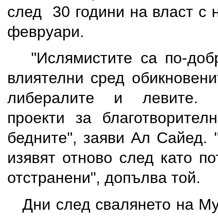
след 30 години на власт с 
февруари.
"Ислямистите са по-добр
влиятелни сред обикновени
либералите и левите. 
проекти за благотворител
бедните", заяви Ал Сайед.
изявят отново след като п
отстранени", допълва той.
Дни след свалянето на Му