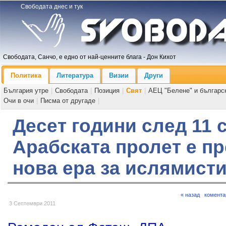
Свободата днес и тук
Свободата, Санчо, е едно от най-ценните блага - Дон Кихот
Политика
Литература
Визии
Други
България утре
|
Свободата
|
Позиция
|
Свят
|
АЕЦ "Белене" и българс
Очи в очи
|
Писма от другаде
|
Десет години след 11 
Арабската пролет е пр
нова ера за ислямист
« назад
комента
3 Септември 2011