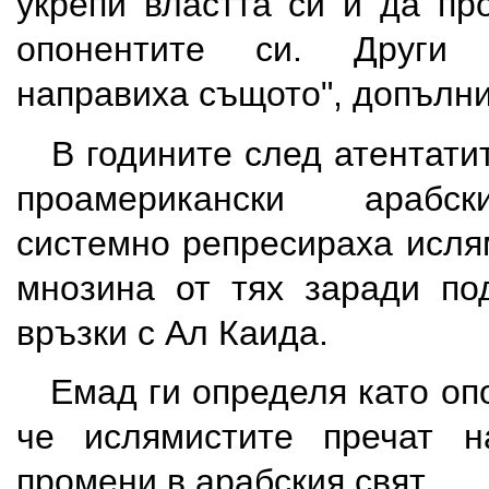
укрепи властта си и да пр
опонентите си. Други 
направиха същото", допълни
В годините след атентатит
проамерикански арабск
системно репресираха исля
мнозина от тях заради по
връзки с Ал Каида.
Емад ги определя като опо
че ислямистите пречат н
промени в арабския свят.