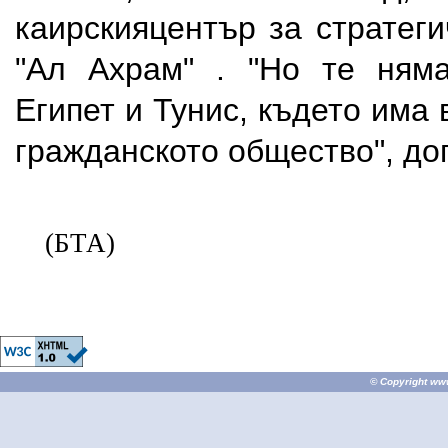
каирскияцентър за стратег
"Ал Ахрам" . "Но те ням
Египет и Тунис, където има 
гражданското общество", до
(БТА)
© Copyright
ww