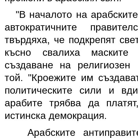
"В началото на арабските
автократичните правител
твърдяха, че подкрепят св
късно свалиха маските
създаване на религиозен
той. "Кроежите им създава
политическите сили и вди
арабите трябва да платят
истинска демокрация.
Арабските антиправител