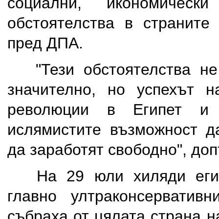
социални, икономическ
обстоятелства в страните
пред ДПА.
"Тези обстоятелства не
значително, но успехът н
революции в Египет и
ислямистите възможност д
да заработят свободно", до
На 29 юли хиляди египе
главно ултраконсерватив
събраха от цялата страна 