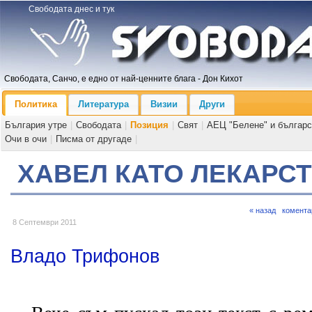
Свободата днес и тук
Свободата, Санчо, е едно от най-ценните блага - Дон Кихот
Политика
Литература
Визии
Други
България утре
|
Свободата
|
Позиция
|
Свят
|
АЕЦ "Белене" и българс
Очи в очи
|
Писма от другаде
|
ХАВЕЛ КАТО ЛЕКАРС
« назад
комента
8 Септември 2011
Владо Трифонов