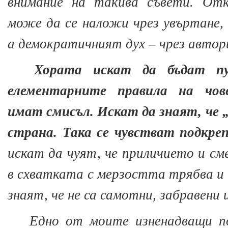
внимание на такива съвети. Отк
може да се наложи чрез увъртане,
а демократичният дух – чрез авто
Хората искат да бъдат пуб
елементарните правила на чо
имат смисъл. Искат да знаят, че „
страна. Така се чувстват подкре
искат да чуят, че приличието и см
в схватката с мерзостта трябва и 
знаят, че не са самотни, забравени 
Едно от моите изненадващи п