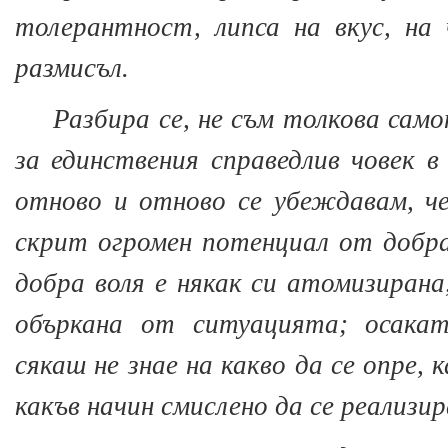
толерантност, липса на вкус, на
размисъл.
Разбира се, не съм толкова само
за единствения справедлив човек в
отново и отново се убеждавам, ч
скрит огромен потенциал от добр
добра воля е някак си атомизирана
объркана от ситуацията; осакат
сякаш не знае на какво да се опре, к
какъв начин смислено да се реализир