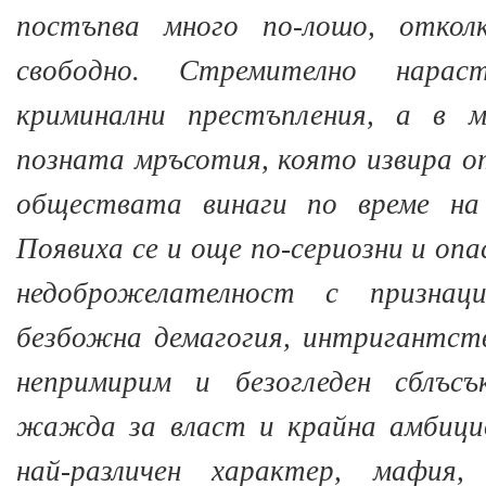
постъпва много по-лошо, отко
свободно. Стремително нарас
криминални престъпления, а в м
позната мръсотия, която извира 
обществата винаги по време на 
Появиха се и още по-сериозни и опа
недоброжелателност с призна
безбожна демагогия, интригантств
непримирим и безогледен сблъсъ
жажда за власт и крайна амбици
най-различен характер, мафия