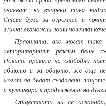
разложена среда предизвика явлен
очакват, но въпреки това надми
Става дума за огромния и почти
всички възможни лоши човешки каче
Правилата, ако могат така 
авторитарният режим беше съз
Новите правила на свободно пое
общото и за общото, все още не 
могат да бъдат създадени, защот
и култивира в продължение на дълги
Обществото ни се освободи