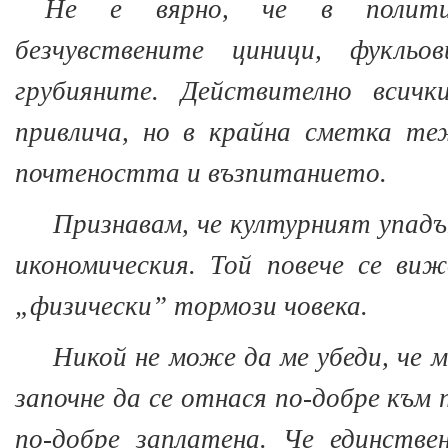
Не е вярно, че в полити
безчувствените циници, фукльо
грубияните. Действително всич
привлича, но в крайна сметка т
почтеността и възпитанието.
Признавам, че културният упадъ
икономическия. Той повече се ви
„физически” тормози човека.
Никой не може да ме убеди, че 
започне да се отнася по-добре към 
по-добре заплатена. Че единств