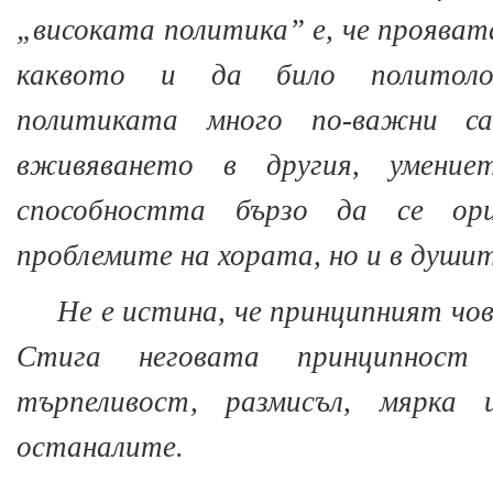
„високата политика” е, че прояват
каквото и да било политоло
политиката много по-важни с
вживяването в другия, умение
способността бързо да се ор
проблемите на хората, но и в душит
Не е истина, че принципният чов
Стига неговата принципнос
търпеливост, размисъл, мярка
останалите.