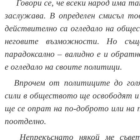
Говори се, че всеки народ има т
заслужава. В определен смисъл т
действително са огледало на обще
неговите възможности. Но същ
парадоксално – валидно е и обра
е огледало на своите политици.
Впрочем от политиците до голя
сили в обществото ще освободят и
ще се опрат на по-доброто или на 
поотделно.
Непрекъснато някой ме съвет