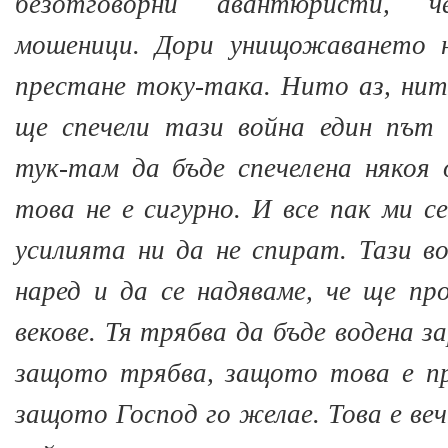
безотговорни авантюристи, 
мошеници. Дори унищожаването 
престане току-така. Нито аз, нит
ще спечели тази война един път 
тук-там да бъде спечелена някоя
това не е сигурно. И все пак ми с
усилията ни да не спират. Тази в
наред и да се надяваме, че ще п
векове. Тя трябва да бъде водена 
защото трябва, защото това е пр
защото Господ го желае. Това е ве