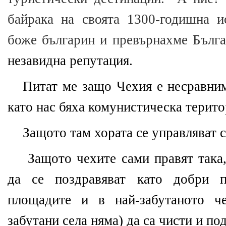
байрака на своята 1300-годишна и
боже българин и превърнахме Бълг
незавидна репутация.
Питат ме защо Чехия е несравним
като нас бяха комунистическа терит
Защото там хората се управляват с
Защото чехите сами правят така
да се поздравяват като добри п
площадите и в най-забутаното ч
забутани села няма) да са чисти и п