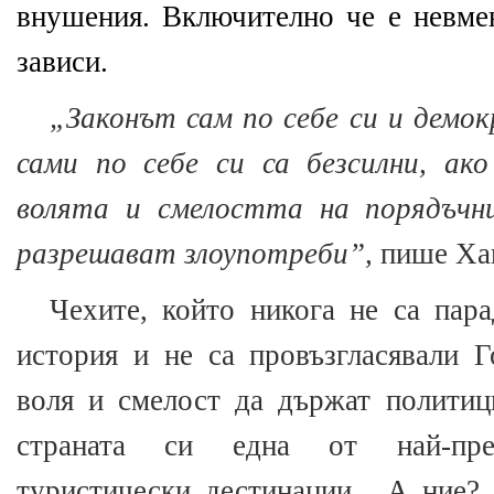
внушения. Включително че е невме
зависи.
„Законът сам по себе си и дем
сами по себе си са безсилни, ак
волята и смелостта на порядъчн
разрешават злоупотреби”,
пише Ха
Чехите, който никога не са пар
история и не са провъзгласявали Г
воля и смелост да държат политиц
страната си една от най-пред
туристически дестинации.
А ние? 