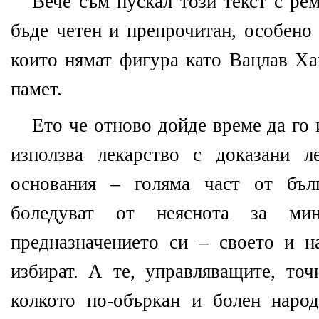
Вече съм пускал този текст с рем
бъде четен и препрочитан, особено
които нямат фигура като Вацлав Ха
памет.
Ето че отново дойде време да го 
използва лекарство с доказани л
основания – голяма част от бъл
боледуват от неяснота за мин
предназначението си – своето и н
избират. А те, управляващите, точ
колкото по-объркан и болен народ