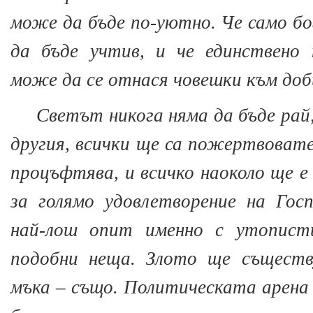
може да бъде по-уютно. Че само 
да бъде учтив, и че единствено
може да се отнася човешки към до
Светът никога няма да бъде рай
другия, всички ще са пожертвовате
процъфтява, и всичко наоколо ще е
за голямо удовлетворение на Гос
най-лош опит именно с утопист
подобни неща. Злото ще съществ
мъка – също. Политическата арена