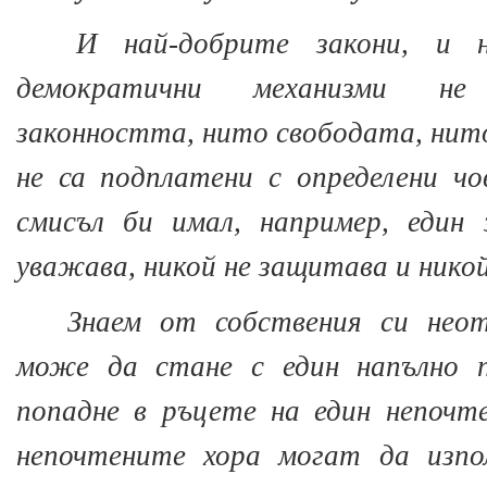
И най-добрите закони, и н
демократични механизми н
законността, нито свободата, нит
не са подплатени с определени ч
смисъл би имал, например, един 
уважава, никой не защитава и никой
Знаем от собствения си неот
може да стане с един напълно п
попадне в ръцете на един непочте
непочтените хора могат да изпо