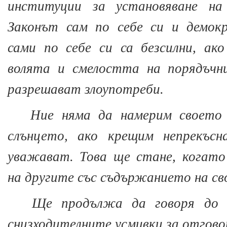
институции за установяване н
Законът сам по себе си и демок
сами по себе си са безсилни, ак
волята и смелостта на порядъчн
разрешават злоупотреби.
Ние няма да намерим своето
слънцето, ако крещим непрекъсн
уважават. Това ще стане, когато
на другите със съдържанието на св
Ще продължа да говоря до 
снизходителните усмивки за отгово