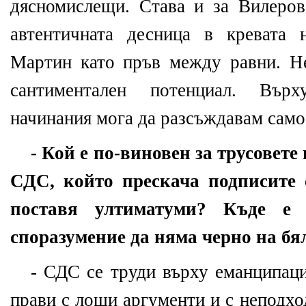
дясномислещи. Става и за Вилеров
автентичната десница в кревата 
Мартин като пръв между равни. Н
сантиментален потенциал. Вър
начинания мога да разсъждавам само 
- Кой е по-виновен за трусовете
СДС, който прескача подписите 
поставя ултиматуми? Къде 
споразумение да няма черно на бя
- СДС се труди върху еманципаци
прави с лоши аргументи и с неподх