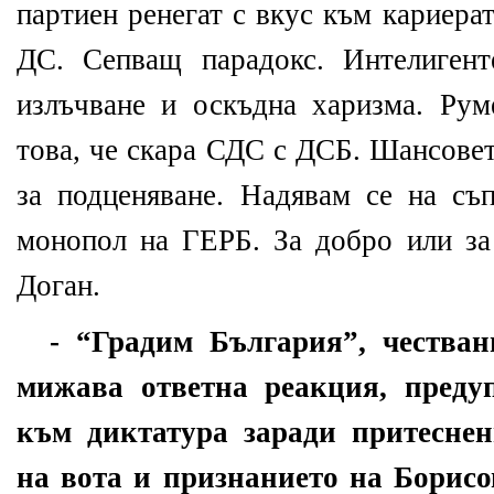
партиен ренегат с вкус към кариера
ДС. Сепващ парадокс. Интелигент
излъчване и оскъдна харизма. Ру
това, че скара СДС с ДСБ. Шансовет
за подценяване. Надявам се на съ
монопол на ГЕРБ. За добро или за
Доган.
- “Градим България”, чества
мижава ответна реакция, преду
към диктатура заради притесн
на вота и признанието на Борисо