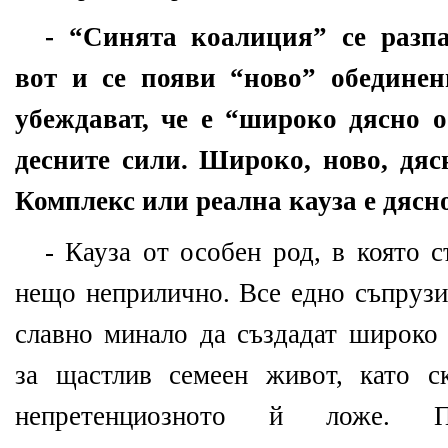
- “Синята коалиция” се разпа
вот и се появи “ново” обединен
убеждават, че е “широко дясно 
десните сили. Широко, ново, дяс
Комплекс или реална кауза е дясн
- Кауза от особен род, в която 
нещо неприлично. Все едно съпрузи
славно минало да създадат широко
за щастлив семеен живот, като с
непретенциозното й ложе. 