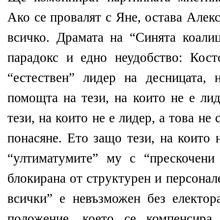
Ако се провалят с Яне, остава Алек
всичко. Драмата на “Синята коали
парадокс и едно неудобство: Кост
“естествен” лидер на десницата,
помощта на тези, на които не е ли
тези, на които не е лидер, а това не 
понасяне. Ето защо тези, на които 
“ултиматумите” му с “прескочени
блокирана от структурен и персонал
всички” е невъзможен без електор
положение, което се компенсира