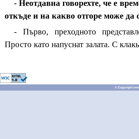
- Неотдавна говорехте, че е врем
откъде и на какво отгоре може да 
- Първо, преходното представл
Просто като напуснат залата. С клак
© Copyright
ww