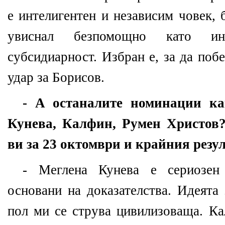
е интелигентен и независим човек, 
увиснал безпомощно като и
субсидиарност. Избран е, за да поб
удар за Борисов.
- А останалите номинации ка
Кунева, Калфин, Румен Христов?
ви за 23 октомври и крайния резул
- Меглена Кунева e сериозен 
основани на доказателства. Идеята
пол ми се струва цивилизоваща. Ка