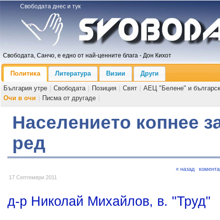
Свободата днес и тук
Свободата, Санчо, е едно от най-ценните блага - Дон Кихот
Политика
Литература
Визии
Други
България утре
|
Свободата
|
Позиция
|
Свят
|
АЕЦ "Белене" и българс
Очи в очи
|
Писма от другаде
|
Населението копнее з
ред
« назад
комента
17 Септември 2011
д-р Николай Михайлов, в. "Труд"