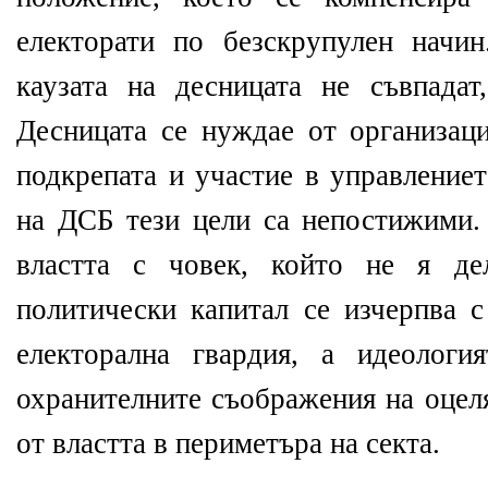
електорати по безскрупулен начи
каузата на десницата не съвпадат
Десницата се нуждае от организаци
подкрепата и участие в управлениет
на ДСБ тези цели са непостижими.
властта с човек, който не я де
политически капитал се изчерпва с
електорална гвардия, а идеологи
охранителните съображения на оцел
от властта в периметъра на секта.