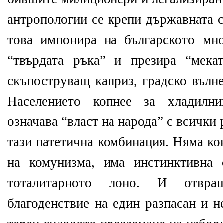
антропологии се крепи държавната с
това импонира на българското мно
“твърдата ръка” и презира “мека
скъпоструващ каприз, градско вълн
Населението копнее за хладилн
означава “власт на народа” с всички
тази патетична комбинация. Няма ко
на комунизма, има инстинктивна
тоталитарното лоно. И отвра
благоденствие на един разпасан и н