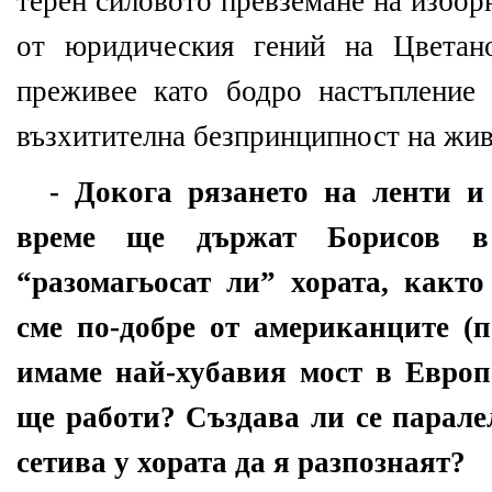
терен силовото превземане на избор
от юридическия гений на Цветан
преживее като бодро настъпление 
възхитителна безпринципност на жив
- Докога рязането на ленти и
време ще държат Борисов 
“разомагьосат ли” хората, както
сме по-добре от американците (
имаме най-хубавия мост в Европ
ще работи? Създава ли се парале
сетива у хората да я разпознаят?