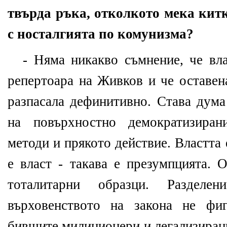
твърда ръка, отколкото мека кит
с носталгията по комунизма?
- Няма никакво съмнение, че вла
репертоара на Живков и че оставена
разпасала дефинитивно. Става дума
на повърхностно демократизира
методи и прякото действие. Властта
е власт - такава е презумпцията. 
тоталитарни образци. Разделе
върховенството на закона не фи
бившите милиционери и легализирани