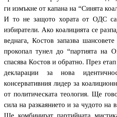
ги измъкне от капана на “Синята коа
И то не защото хората от ОДС са
избиратели. Ако коалицията се разпа
веднага, Костов запазва шансовете
прокопал тунел до “партията на 
спасява Костов и обратно. През ета
декларации за нова идентично
консервативния лидер за коалиционн
от политическата теология. Ще гов
сила на разкаянието и за чудото на 
Ще комбинират партийната мистика