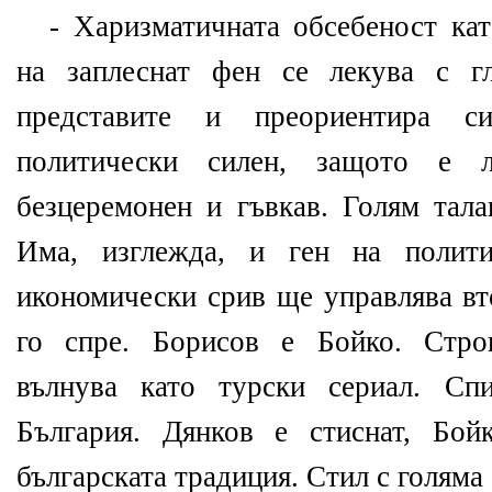
- Харизматичната обсебеност кат
на заплеснат фен се лекува с г
представите и преориентира с
политически силен, защото е 
безцеремонен и гъвкав. Голям тала
Има, изглежда, и ген на полити
икономически срив ще управлява вт
го спре. Борисов е Бойко. Стро
вълнува като турски сериал. Сп
България. Дянков е стиснат, Бой
българската традиция. Стил с голяма 