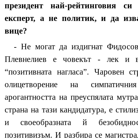
президент най-рейтинговия си
експерт, а не политик, и да из
вице?
- Не могат да издигнат Фидосов
Плевнелиев е човекът - лек и 
“позитивната нагласа”. Чаровен ст
олицетворение на симпатич
арогантността на преуспялата мутра
страна на тази кандидатура, е стил
и своеобразната й безобидно
позитивизъм. И разбира се магистр