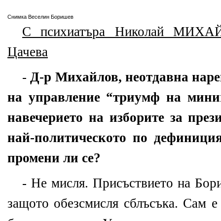
Снимка Веселин Боришев
С психиатъра Николай МИХАЙ
Цачева
-
Д-р Михайлов, неотдавна нарек
на управление “триумф на мини
навечерието на изборите за през
най-политическото по дефиниция
промени ли се?
- Не мисля. Присъствието на Бори
защото обезсмисля сблъсъка. Сам е 