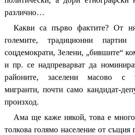
политически, а дори етнографски 
различно…
Какви са първо фактите? От ня
големите, традиционни партии 
соцдемократи, Зелени, „бившите“ ко
и пр. се надпреварват да номинира
районите, заселени масово с ту
мигранти, почти само кандидат-деп
произход.
Ама ще каже някой, това е много
толкова голямо население от същия 