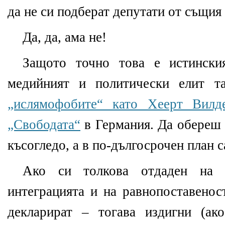
да не си подберат депутати от същия
Да, да, ама не!
Защото точно това е истински
медийният и политически елит т
„ислямофобите“ като Хеерт Вилд
„Свободата“
в Германия. Да обереш 
късогледо, а в по-дългосрочен план 
Ако си толкова отдаден на м
интеграцията и на равнопоставенос
декларират – тогава издигни (ак