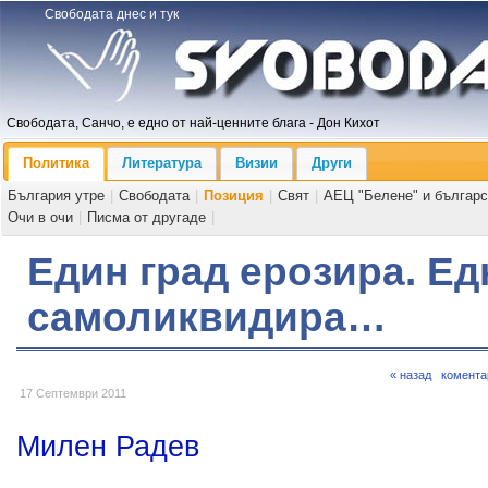
Свободата днес и тук
Свободата, Санчо, е едно от най-ценните блага - Дон Кихот
Политика
Литература
Визии
Други
България утре
|
Свободата
|
Позиция
|
Свят
|
АЕЦ "Белене" и българс
Очи в очи
|
Писма от другаде
|
Един град ерозира. Ед
самоликвидира…
« назад
комента
17 Септември 2011
Милен Радев