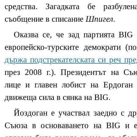
средства. Загадката бе разбуле
съобщение в списание
Шпигел
.
Оказва се, че зад партията BI
европейско-турските демократи (п
държа подстрекателската си реч пр
през 2008 г.). Президентът на Съ
лице и главен лобист на Ердоган 
движеща сила в сянка на BIG.
Йоздоган е участвал заедно с др
Съюза в основаването на BIG и е