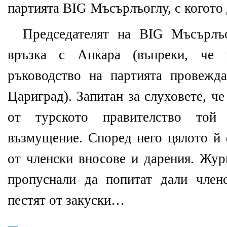
партията BIG Мъсърлъоглу, с когото
Председателят на BIG Мъсърлъо
връзка с Анкара (въпреки, че 
ръководство на партията провежд
Цариград). Запитан за слуховете, ч
от турското правителство той
възмущение. Според него цялото й 
от членски вносове и дарения. Жу
пропуснали да попитат дали член
пестят от закуски…