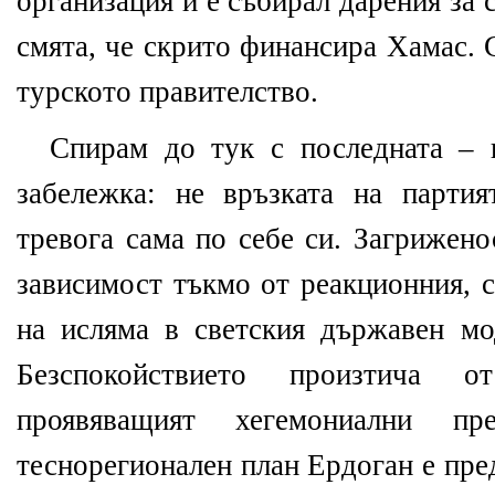
организация и е събирал дарения за
смята, че скрито финансира Хамас. 
турското правителство.
Спирам до тук с последната – 
забележка: не връзката на парти
тревога сама по себе си. Загрижено
зависимост тъкмо от реакционния, 
на исляма в светския държавен м
Безспокойствието произтича 
проявяващият хегемониални п
теснорегионален план Ердоган е пре