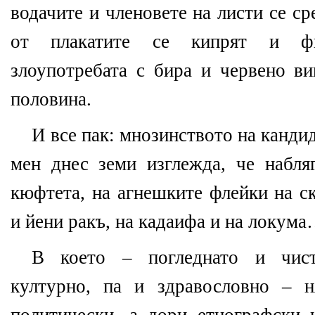
водачите и членовете на листи се с
от плакатите се кипрят и фи
злоупотребата с бира и червено в
половина.
И все пак: мнозинството на канди
мен днес земи изглежда, че набля
кюфтета, на агнешките флейки на с
и йени ракъ, на кадаифа и на локум
В което – погледнато и чист
културно, па и здравословно – 