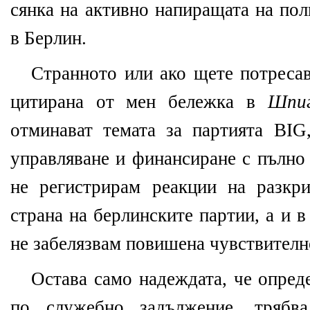
сянка на активно напиращата на пол
в Берлин.
Странното или ако щете потресав
цитирана от мен бележка в
Шпиг
отминават темата за партията BIG,
управляване и финансиране с пълно
не регистрирам реакции на разкр
страна на берлинските партии, а и в
не забелязвам повишена чувствителн
Остава само надеждата, че опред
по служебно задължение, трябв