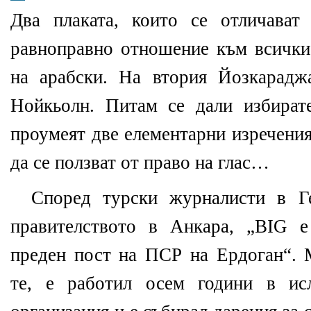
Два плаката, които се отличават
равноправно отношение към всички
на арабски. На втория Йозкарадж
Нойкьолн. Питам се дали избират
проумеят две елементарни изречения
да се ползват от право на глас…
Според турски журналисти в Г
правителството в Анкара, „BIG е
преден пост на ПСР на Ердоган“. 
те, е работил осем години в исл