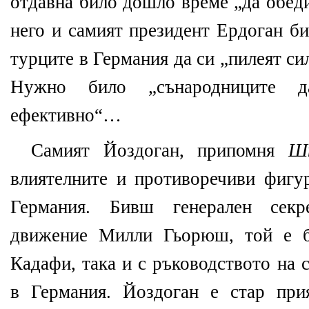
отдавна било дошло време „да обед
него и самият президент Ердоган би
турците в Германия да си „пилеят си
Нужно било „сънародниците д
ефективно“…
Самият Йоздоган, припомня
Ш
влиятелните и противоречиви фиг
Германия. Бивш генерален секр
движение Милли Гьорюш, той е б
Кадафи, така и с ръководството на 
в Германия. Йоздоган е стар при