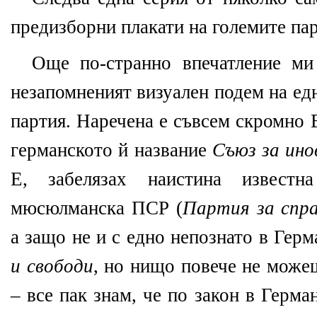
предизборни плакати на големите па
Още по-странно впечатление ми
незапомненият визуален подем на ед
партия. Наречена е съвсем скромно 
германското й название
Съюз за ино
Е, забелязах наистина известн
мюсюлманска ПСР (
Партия за спра
а защо не и с едно непознато в Гер
и свободи
, но нищо повече не може
– все пак знам, че по закон в Герма