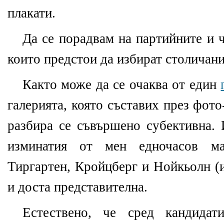
плакати.
Да се порадвам на партийните и 
които предстои да избират столичани
Както може да се очаква от един
галерията, която съставих през фото
разбира се съвършено субективна. 
изминатия от мен едночасов м
Тиргартен, Кройцберг и Нойкьолн (и
и доста представителна.
Естествено, че сред кандидат