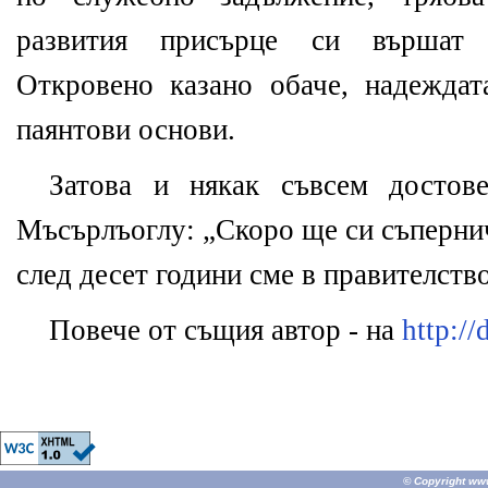
развития присърце си вършат 
Откровено казано обаче, надежда
паянтови основи.
Затова и някак съвсем достов
Мъсърлъоглу: „Скоро ще си съпернич
след десет години сме в правителст
Повече от същия автор - на
http://
© Copyright
ww