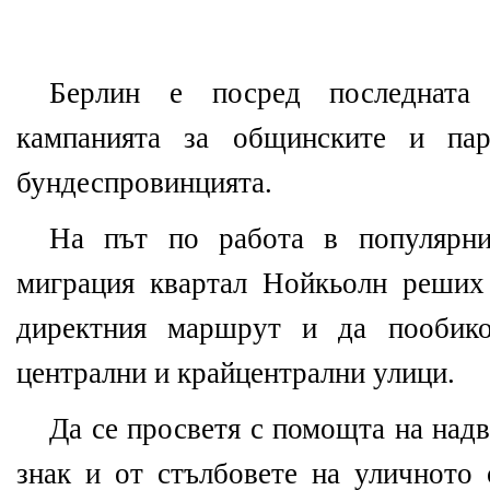
Берлин е посред последната
кампанията за общинските и пар
бундеспровинцията.
На път по работа в популяр
миграция квартал Нойкьолн реших
директния маршрут и да пообико
централни и крайцентрални улици.
Да се просветя с помощта на надв
знак и от стълбовете на уличното 