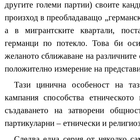
другите големи партии) своите канд
произход в преобладаващо „германск
а в мигрантските квартали, пост
германци по потекло. Това би ос
желаното сближаване на различните 
положително измерение на представи
Тази цинична особеност на таз
кампания способства етническото 
създаването на затворени общнос
партикуларни – етнически и религиоз
Следва една серия от няколко са