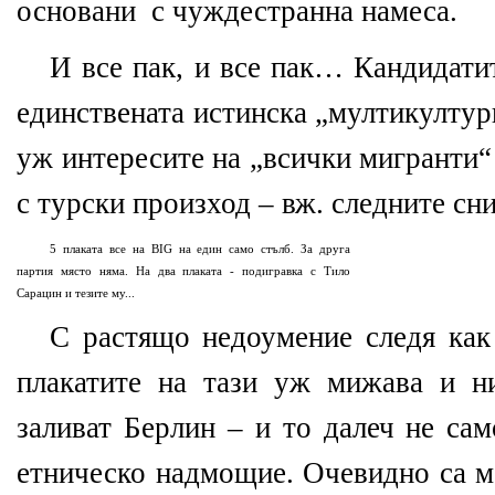
основани с чуждестранна намеса.
И все пак, и все пак… Кандидатит
единствената истинска „мултикулту
уж интересите на „всички мигранти“
с турски произход – вж. следните сн
5 плаката все на BIG на един само стълб. За друга
партия място няма. На два плаката - подигравка с Тило
Сарацин и тезите му...
С растящо недоумение следя как
плакатите на тази уж мижава и н
заливат Берлин – и то далеч не сам
етническо надмощие. Очевидно са м