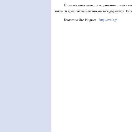
От личен опит знам, че охранените с милостин
която ги храни от най-високо място в държавата. Но 
Блогът на Иво Инджев -
http://ivo.bg/