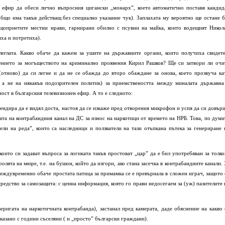
в ефир да обеси лично въпросния цигански „монарх”, което автоматично поставя кандид
общо има такъв действащ без специално указание чук). Заплахата му вероятно ще остане б
щоприетите местни нрави, гарнирани обилно с псувни на майка, които водещият Никол
иха и потретиха).
еглата. Какво обаче да кажем за ушите на държавните органи, които получиха свидете
нението за могъществото на криминално проявения Кирил Рашков? Ще си затвори ли очи
отново) да си легне и да не се обажда до второ обаждане за онова, което прозвуча ка
, а не на някакъв подозрителен политик) за приемствеността между миналата държавна
ст в българския телевизионен ефир. А то е следното:
тендира да е видял доста, настоя да се изкаже пред отворения микрофон и успя да си довър
гата на контрабандния канал на ДС за износ на наркотици от времето на НРБ. Това, по думи
ели на реда”, които са наследници и ползватели на тази отъпкана пътека за генериране 
които си задават въпроса за логиката такъв простоват „цар” да е бил употребяван за толко
олята на мюре, т.е. на бушон, който да изгори, ако стана засечка в контрабандните канали. 
Междувременно обаче простата патица за примамка се е превърнала в сложен играч, защото 
средство за самозащита: с ценна информация, която го прави недосегаем за (уж) пазителите 
еригата на наркотичната контрабанда), застанал пред камерата, даде обяснение на какво 
казано с години съселяни ( и „просто” български граждани).