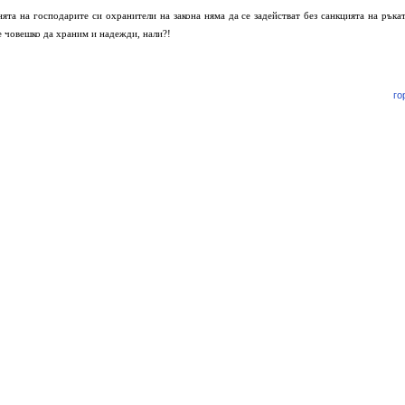
ята на господарите си охранители на закона няма да се задействат без санкцията на ръкат
е човешко да храним и надежди, нали?!
го