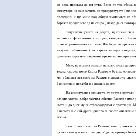
си хора престава да им пука. Един от тях обеща 
екзекутора на наковалнята на прокуратурата (ако из
последици и ще мине под общия знаменател на об
Бареков предпочете да не спира ( макар да се повтор
Запушихме ушите на децата, пратихме ги в л
застанал с физиономията си пред камерата с обяс
правоохранителната система? Ще бъде ли пратена (
нечувано обвинение ( от страна на един свидетел
днешната държавно закриляна организирана престъпно
Мъж, на видима възраст, на която може да пре
тезата, според която Кирил Рашков е брънка от вери
му, обяснява връзките на Рашков с днешните „пазит
баснословни печалби и в днешно време.
На (евентуално) зяпналите от почуда зрители, 
сложна задача, доброволецът обясни: Рашков е имал р
което и до днес му се отблагодаряват с протекции. 
е нагълтала с най-драгоценното за своето оцеляване 
закона.
Така обвинителят на Рашков( като брънка от в
дължи самочувствието на „царя” да тероризира безна