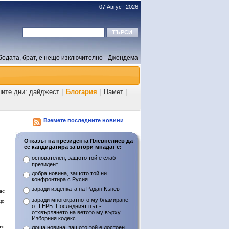
07 Август 2026
бодата, брат, е нещо изключително - Джендема
шите дни: дайджест
|
Блогария
|
Памет
|
Вземете последните новини
Отказът на президента Плевнелиев да
се кандидатира за втори мнадат е:
основателен, защото той е слаб
президент
добра новина, защото той ни
конфронтира с Русия
заради изцепката на Радан Кънев
ас
заради многократното му бламиране
що
от ГЕРБ. Последният път -
отхвърлянето на ветото му върху
Изборния кодекс
то
лоша новина, защото той е достоен