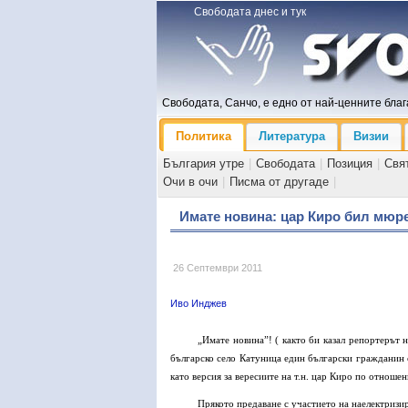
Свободата днес и тук
Свободата, Санчо, е едно от най-ценните блага
Политика
Литература
Визии
България утре
|
Свободата
|
Позиция
|
Свя
Очи в очи
|
Писма от другаде
|
Имате новина: цар Киро бил мюре
26 Септември 2011
Иво Инджев
„Имате новина”! ( както би казал репортерът н
българско село Катуница един български гражданин си
като версия за вересиите на т.н. цар Киро по отношен
Прякото предаване с участието на наелектризи