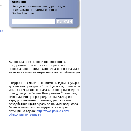
Бюлетин
а,
Въведете вашия имейл адрес за да
получавате по-важните неща от
Svobodata.com.
ре
Svobodata.com не носи отговорност за
съдържанието и авторските права на
препечатани статии - като винаги посочва име
на автор и линк на първоначалната публикация.
Подкрепете Откритото писмо на Едвин Сугарев
до главния прокурор Сотир Цацаров, с което се
иска започването на наказателно производство
срещу лицето Сергей Дмитриевич Станишев,
бивш министър-председател на България,
заради причинени от негови действия или
бездействия щети в размер на милиарди лева.
Можете да изразите подкрепата си чрез
петиция на адрес:
http://www.peticiq.com/
otkrito_pismo_sugarev