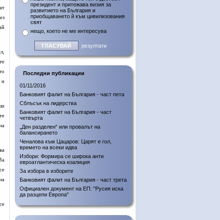
президент и притежава визия за
ат
развитието на България и
приобщаването й към цивилизования
ез
свят
ай
нещо, което не ме интересува
резултати
л,
те
то
Последни публикации
 и
01/11/2016
Банковият фалит на България - част пета
Сблъсък на лидерства
ши
Банковият фалит на България - част
те
четвърта
на
„Ден разделен“ или провалът на
балансирането
Ченалова към Цацаров: Царят е гол,
времето на всеки идва
ва
Избори: Формира се широка анти
За
евроатлантическа коалиция
се
За избора в изборите
на
Банковият фалит на България - част трета
Официален документ на ЕП: "Русия иска
да разцепи Европа"
се