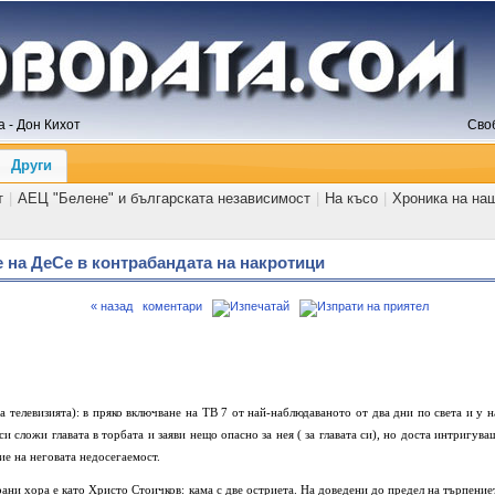
 - Дон Кихот
Сво
Други
т
|
АЕЦ "Белене" и българската независимост
|
На късо
|
Хроника на на
 на ДеСе в контрабандата на накротици
« назад
коментари
а телевизията): в пряко включване на ТВ 7 от най-наблюдаваното от два дни по света и у н
 сложи главата в торбата и заяви нещо опасно за нея ( за главата си), но доста интригува
ие на неговата недосегаемост.
рани хора е като Христо Стоичков: кама с две остриета. На доведени до предел на търпение