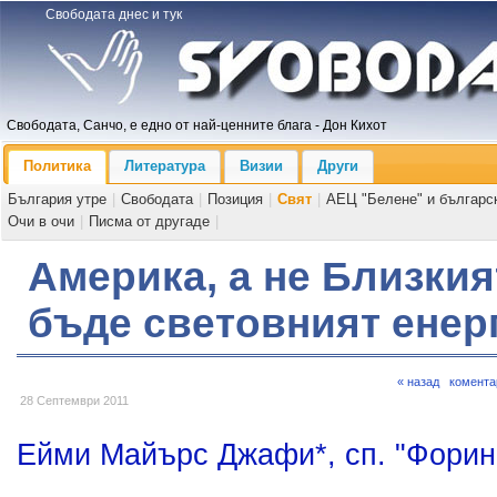
Свободата днес и тук
Свободата, Санчо, е едно от най-ценните блага - Дон Кихот
Политика
Литература
Визии
Други
България утре
|
Свободата
|
Позиция
|
Свят
|
АЕЦ "Белене" и българс
Очи в очи
|
Писма от другаде
|
Америка, а не Близкия
бъде световният енер
« назад
комента
28 Септември 2011
Ейми Майърс Джафи*, сп. "Форин