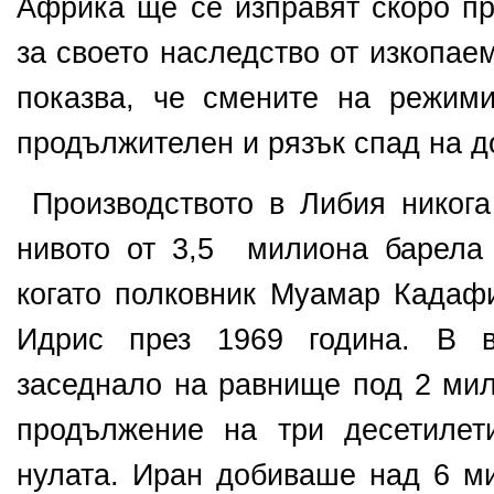
Африка ще се
изправят скоро пр
за своето наследство от изкопае
показва, че смените на режим
продължителен и рязък спад на д
Производството в Либия никога
нивото от 3,5 милиона барела 
когато полковник Муамар Кадафи
Идрис през 1969 година. В
заседнало на равнище под 2 мил
продължение на три десетилет
нулата. Иран добиваше над 6 м