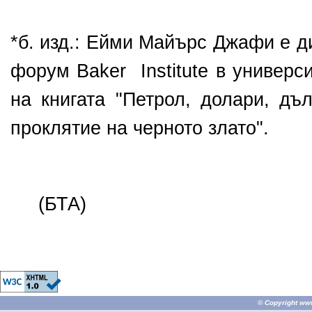
*б. изд.: Ейми Майърс Джафи е д
форум Baker Institute в универс
на книгата "Петрол, долари, дъл
проклятие на черното злато".
(БТА)
© Copyright
ww