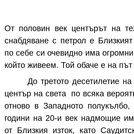
От половин век центърът на те
снабдяване с петрол е Близкият
по себе си очевидно има огромни
който живеем. Той обаче е на път
До третото десетилетие на 21
център на света
по всяка вероят
отново в Западното полукълбо, 
години на 20-и век надмощие им
от Близкия изток, като Саудит