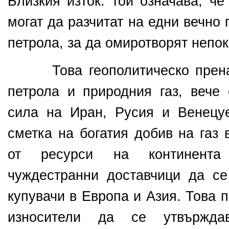
Близкия изток: той означава, ч
могат да разчитат на едни вечно
петрола, за да омиротворят непо
Това геополитическо пренар
петрола и
природния газ, вече 
сила на Иран, Русия и Венецу
сметка на богатия добив на газ
от ресурси на континента
чуждестранни доставчици да с
купувачи в Европа и Азия. Това 
износители да се утвържда