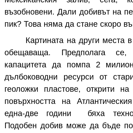
възобновени. Дали добивът на пе
пик? Това няма да стане скоро въ
Картината на други места в 
обещаваща.
Предполага се,
капацитета да помпа 2 милио
дълбоководни ресурси от стари
геоложки пластове, открити н
повърхността на Атлантически
една-две години бяха технол
Подобен добив може да бъде пос