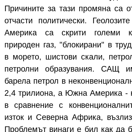
Причините за тази промяна са о
отчасти политически. Геолозите
Америка са скрити големи к
природен газ, "блокирани" в тр
в морето, шистови скали, петр
петролни образувания. САЩ и
барела петрол в неконвенционалн
2,4 трилиона, а Южна Америка - 
в сравнение с конвенционални
изток и Северна Африка, възлиз
Проблемът винаги е бил как да б