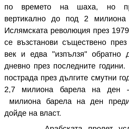
по времето на шаха, но пр
вертикално до под 2 милиона
Ислямската революция през 1979 
се възстанови съществено през 
век и едва "изпълзя" обратно
дневно през последните години.
пострада през дългите смутни го
2,7 милиона барела на ден -
милиона барела на ден пред
дойде на власт.
Арабската пролет услож