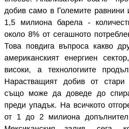
добив само в Големите равнини 
1,5 милиона барела - количес
около 8% от сегашното потребле
Това повдига въпроса какво др
американският енергиен сектор
високи, а технологиите продъ
Нарастващият добив от стари 
също може да доведе до спир
преди упадък. На всичкото отгор
от 1 до 2 милиона допълнител
Мексиканския залив, сега, к