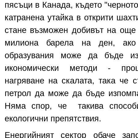
пясъци в Канада, където "черното
катранена утайка в открити шах
стане възможен добивът на още
милиона барела на ден, ако
образувания може да бъде из
икономически методи - про
нагряване на скалата, така че 
петрол да може да бъде изпомпа
Няма спор, че такива способ
екологични препятствия.
Енергийният сектор обаче зап