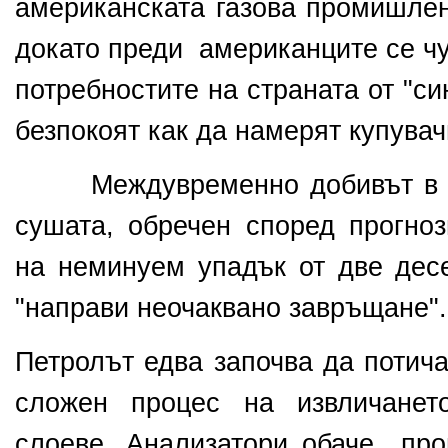
американската газова промишлен
докато преди американците се чу
потребностите на страната от "син
безпокоят как да намерят купувач
Междувременно добивът в С
сушата, обречен
според прогноз
на неминуем упадък от две десе
"направи неочаквано завръщане".
Петролът едва започва да потича
сложен процес на извличанет
слоеве. Анализатори обаче прог