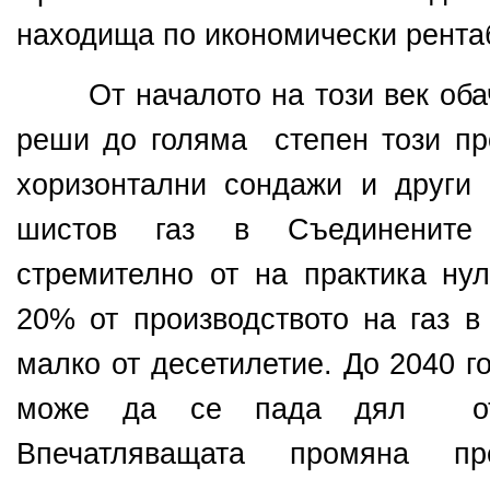
находища по икономически рента
От началото на този век обач
реши до голяма
степен този пр
хоризонтални сондажи и други
шистов газ в Съединените
стремително от на практика ну
20% от производството на газ в
малко от десетилетие. До 2040 г
може да се пада дял от
Впечатляващата промяна п