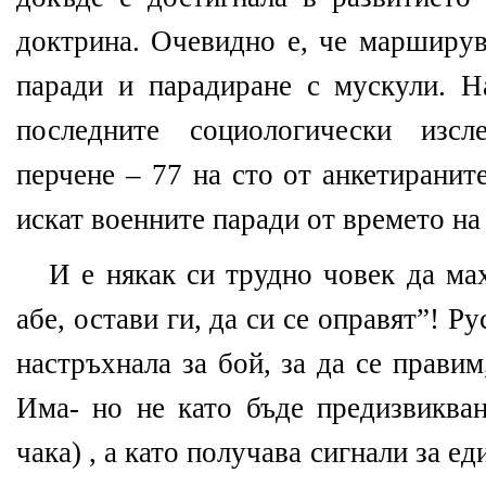
доктрина. Очевидно е, че марширув
паради и парадиране с мускули. На
последните социологически изсл
перчене – 77 на сто от анкетиранит
искат военните паради от времето н
И е някак си трудно човек да мах
абе, остави ги, да си се оправят”! Р
настръхнала за бой, за да се правим
Има- но не като бъде предизвикван
чака) , а като получава сигнали за е