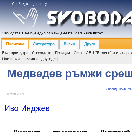
Свободата днес и тук
Свободата, Санчо, е едно от най-ценните блага - Дон Кихот
Политика
Литература
Визии
Други
България утре
|
Свободата
|
Позиция
|
Свят
|
АЕЦ "Белене" и българс
Очи в очи
|
Писма от другаде
|
Медведев ръмжи сре
« назад
комента
10 Май 2009
Иво Инджев