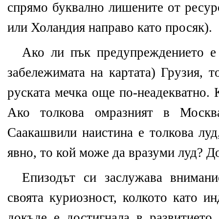
спрямо буквално лишените от ресу
или Холандия направо като просяк).
Ако ли пък предупреждението е
забележимата на картата) Грузия, 
руската мечка още по-неадекватно. 
Ако толкова омразният в Москва
Саакашвили наистина е толкова луд,
явно, то кой може да вразуми луд? 
Епизодът си заслужава внимани
своята куриозност, колкото като и
докъде е достигнала в развитието 