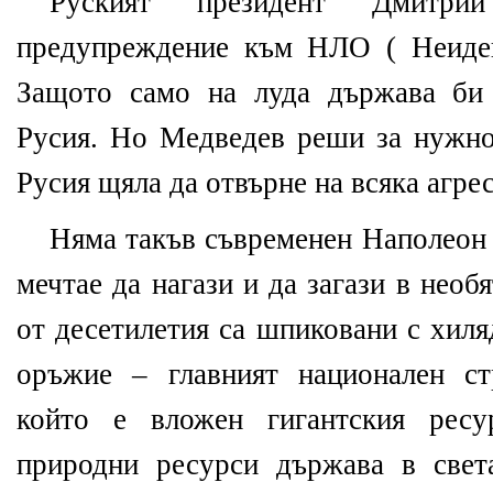
Руският президент Дмитри
предупреждение към НЛО ( Неиден
Защото само на луда държава би
Русия. Но Медведев реши за нужн
Русия щяла да отвърне на всяка агрес
Няма такъв съвременен Наполеон 
мечтае да нагази и да загази в необ
от десетилетия са шпиковани с хиля
оръжие – главният национален ст
който е вложен гигантския ресу
природни ресурси държава в свет