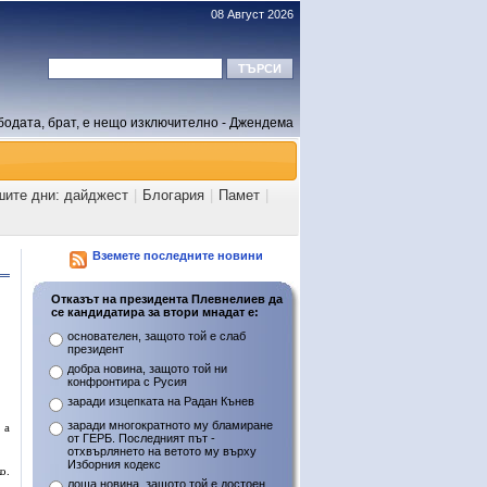
08 Август 2026
бодата, брат, е нещо изключително - Джендема
шите дни: дайджест
|
Блогария
|
Памет
|
Вземете последните новини
Отказът на президента Плевнелиев да
се кандидатира за втори мнадат е:
основателен, защото той е слаб
президент
добра новина, защото той ни
конфронтира с Русия
заради изцепката на Радан Кънев
заради многократното му бламиране
 а
от ГЕРБ. Последният път -
отхвърлянето на ветото му върху
Изборния кодекс
о.
лоша новина, защото той е достоен