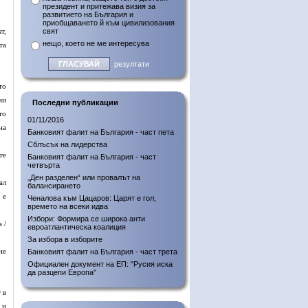
президент и притежава визия за
развитието на България и
приобщаването й към цивилизования
т,
свят
нещо, което не ме интересува
та
резултати
то
ни
Последни публикации
то
01/11/2016
на
Банковият фалит на България - част пета
Сблъсък на лидерства
те
Банковият фалит на България - част
четвърта
„Ден разделен“ или провалът на
ал
балансирането
 е
Ченалова към Цацаров: Царят е гол,
времето на всеки идва
Избори: Формира се широка анти
 /
евроатлантическа коалиция
За избора в изборите
не
Банковият фалит на България - част трета
Официален документ на ЕП: "Русия иска
да разцепи Европа"
 в
 и