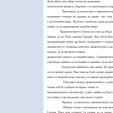
Дали обаче тази обща стачка ще провокира
политически процеси, свързани с по-нататъшното упр
Причината за протестите е икономическа и тя е
жизненият стантарт на гърците за първи път след
с десетилетия назад. Логично е милиони гърци да реа
гневят, за да предотвратят подобно нещо.
Правителството в Атина не успя да убеди де фак
твърди, за да "бъде спасена Гърция". Как обаче би
предприемаци, които ще бъдат изхвърлени в социал
мнозинство от четирима депутати /включително и на
помощ/, за да промени толкова
драматично живота на гръцкия народ. Социалистичес
структури, каквито са полицията и армията, за да п
Теоретично кабинетът има право. На практика об
почти целият народ. При това на бунт срещу правит
обзет от неприятелски чувства и се държи враждебно
Сблъсъкът между правителството и работещите в
снощи той бе одобрен на първо четене от
парламентарното мнозинство, а днес трябва да бъде 
постоянно и ще продължи още дълги години.
Кризата - политическа, икономическа, социалн
Общата стачка е катализатор на тези процеси. Т
Гърция. През тази седмица "се очаква да се решат