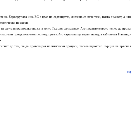
огрупата и на ЕС в края на седмицата/, мнозина са вече тези, които очакват, а няк
политически процеси.
расира новата епоха, в която Гърция ще навлезе. Ако правителството успее да прока
е настъпи продължителен период, през който страната ще върви назад, а кабинетът Папандр
а.
о там, че да провокират политически процеси, тогава вероятно Гърция ще тръгне 
го