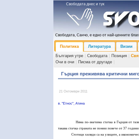
Свободата днес и тук
Свободата, Санчо, е едно от най-ценните блага
Политика
Литература
Визии
България утре
|
Свободата
|
Позиция
|
Свя
Очи в очи
|
Писма от другаде
|
Гърция преживява критични миг
21 Октомври 2011
в. "Етнос", Атина
Няма по-значима стачка в Гърция от тази, свик
такава стачка страната не помни повече от 37 години
Стотици хиляди са на улиците, а икономическият 