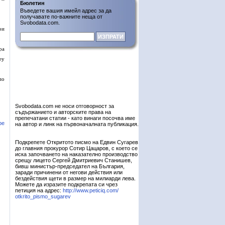
Бюлетин
Въведете вашия имейл адрес за да
получавате по-важните неща от
Svobodata.com.
ои
ра
еу
по
Svobodata.com не носи отговорност за
съдържанието и авторските права на
препечатани статии - като винаги посочва име
ре
на автор и линк на първоначалната публикация.
Подкрепете Откритото писмо на Едвин Сугарев
до главния прокурор Сотир Цацаров, с което се
иска започването на наказателно производство
срещу лицето Сергей Дмитриевич Станишев,
бивш министър-председател на България,
заради причинени от негови действия или
бездействия щети в размер на милиарди лева.
Можете да изразите подкрепата си чрез
петиция на адрес:
http://www.peticiq.com/
otkrito_pismo_sugarev