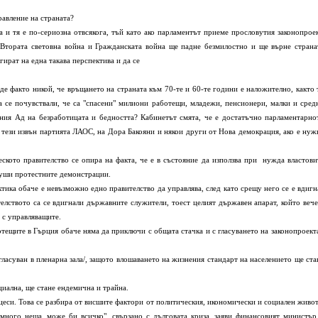
авление на страната?
 по-сериозна отвсякога, тъй като ако парламентът приеме прословутия законопроек
 Втората световна война и Гражданската война ще падне безмилостно и ще върне страна
гират на една такава перспектива и да се
то никой, че връщането на страната към 70-те и 60-те години е наложително, както 
ха се почувствали, че са "спасени" милиони работещи, младежи, пенсионери, малки и сред
ния Ад на безработицата и бедността? Кабинетът смята, че е достатъчно парламентарно
 тези извън партията ЛАОС, на Дора Бакояни и някои други от Нова демокрация, ако е нуж
кото правителство се опира на факта, че е в състояние да използва при нужда властови
отуши протестните демонстрации.
аче е невъзможно едно правителство да управлява, след като срещу него се е вдигн
елството са се вдигнали държавните служители, тоест целият държавен апарат, който вече
 с управляващите.
 Гърция обаче няма да приключи с общата стачка и с гласуването на законопроекта
гласуван в пленарна зала/, защото влошаването на жизнения стандарт на населението ще ста
а, ще стане ендемична и трайна.
ова се разбира от висшите фактори от политическия, икономически и социален живот
 много неща, може би всичко", свързано с дълговата криза, заяви финансовият министър