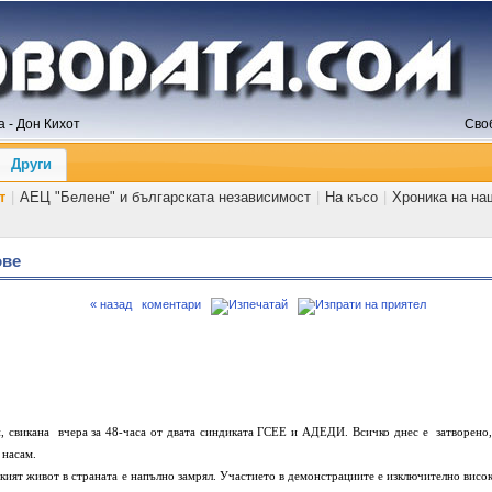
 - Дон Кихот
Сво
Други
т
|
АЕЦ "Белене" и българската независимост
|
На късо
|
Хроника на на
ове
« назад
коментари
ана вчера за 48-часа от двата синдиката ГСЕЕ и АДЕДИ. Всичко днес е затворено,
 насам.
живот в страната е напълно замрял. Участието в демонстрациите е изключително висок