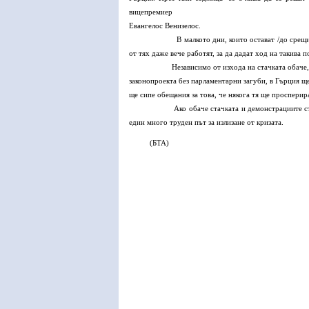
вицепремиер
Евангелос Венизелос.
В малкото дни, които остават /до срещите на Евр
от тях даже вече работят, за да дадат ход на такива 
Независимо от изхода на стачката обаче, тя ще т
законопроекта без парламентарни загуби, в Гърция щ
ще сипе обещания за това, че някога тя ще просперир
Ако обаче стачката и демонстрациите стигнат д
един много труден път за излизане от кризата.
(БТА)