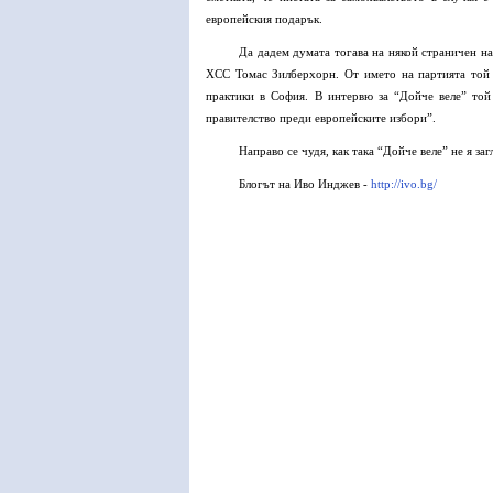
европейския подарък.
Да дадем думата тогава на някой страничен н
ХСС Томас Зилберхорн. От името на партията той 
практики в София. В интервю за “Дойче веле” той 
правителство преди европейските избори”.
Направо се чудя, как така “Дойче веле” не я за
Блогът на Иво Инджев -
http://ivo.bg/