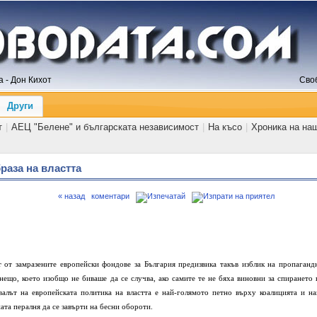
 - Дон Кихот
Сво
Други
т
|
АЕЦ "Белене" и българската независимост
|
На късо
|
Хроника на на
раза на властта
« назад
коментари
т от замразените европейски фондове за България предизвика такъв изблик на пропаганд
нещо, което изобщо не биваше да се случва, ако самите те не бяха виновни за спирането 
алът на европейската политика на властта е най-голямото петно върху коалицията и на
ата пералня да се завърти на бесни обороти.