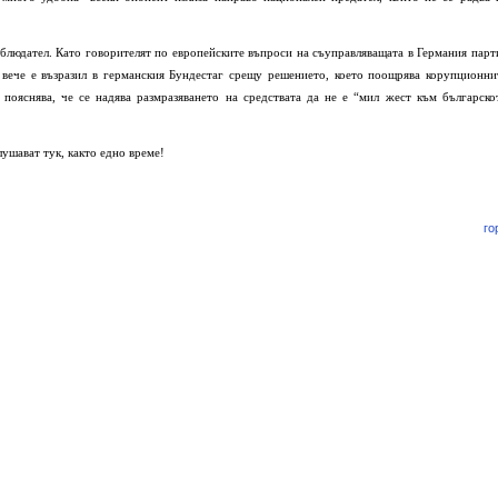
аблюдател. Като говорителят по европейските въпроси на съуправляващата в Германия парт
вече е възразил в германския Бундестаг срещу решението, което поощрява корупционни
пояснява, че се надява размразяването на средствата да не е “мил жест към българско
глушават тук, както едно време!
го