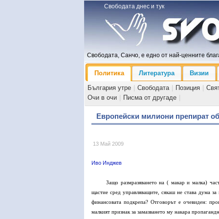
Свободата днес и тук
Свободата, Санчо, е едно от най-ценните блага
Политика
Литература
Визии
България утре
|
Свободата
|
Позиция
|
Свя
Очи в очи
|
Писма от другаде
|
Европейски милиони препират об
13 Май 2009
Иво Инджев
Защо размразяването на ( макар и малка) час
щастие сред управляващите, сякаш не става дума за 
финансовата подкрепа? Отговорът е очевиден: пров
малкият признак за замазването му накара пропагандн