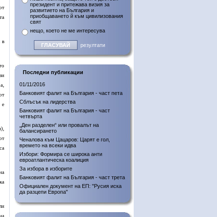
президент и притежава визия за
от
развитието на България и
приобщаването й към цивилизования
та
свят
.
нещо, което не ме интересува
 в
резултати
то
Последни публикации
зи
01/11/2016
а,
Банковият фалит на България - част пета
от
Сблъсък на лидерства
 е
Банковият фалит на България - част
четвърта
„Ден разделен“ или провалът на
),
балансирането
от
Ченалова към Цацаров: Царят е гол,
времето на всеки идва
са
Избори: Формира се широка анти
евроатлантическа коалиция
За избора в изборите
на
Банковият фалит на България - част трета
ка
Официален документ на ЕП: "Русия иска
да разцепи Европа"
ли
на