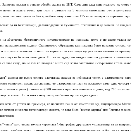
а. Запретна ръкави и отново обсеби екрана на БНТ. Само дни след напоителното му слово 
се появи и излъга точно три пъти в рамките на 5 минутна самохвална реч в централна
 колко висока оценка за България било отпускането на 115 милиона евро от спрените пари
родължат да ти бият шамари, да благодариш за хуманното отношение и да заявиш, че виждаш
о.
 на абсолютно безкритичното интерпретиране на новината, която е по-скоро тъжна ка
 ранг на национален подвиг. Станишевото обръщение към нацията беше показано отново, то
и потретиха казаното от него, ни върнаха пак към току- що разглаголстваното от премиер
на и звук не бяха ни споходили. Е , такова чудо, съм виждал само по румънската телевизия 
я се знае също, но не съм го виждал с очите си), която започваше и свършваше с това какво
ата” емисия по-късно отново разтеглиха локума за небивалия успех с размразените пари
жиев единствен дръзна да спомене, че размразените пари са всъщност само една четвърт 
че от онези спрени ( повече от) 800 милиона през юли миналата година, над 200 милиона 
раща сега власт. Но и това е нещо на мракобесния пропаганден фронт…
али вече от устата на премиера, се посипаха пак и от заместника му, вицепремиера Мегле
 се включи и няколко пъти повтори лъжата, че това било “висока оценка” или “сигнал за висо
авителство.
ия “чепик” като черна точка в червената й биография, другарите управляващи са си направи
е много удобна- всеки опонент излиза направо национален предател, който не се радва 