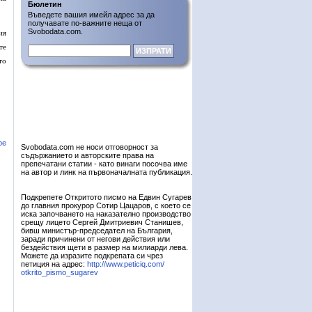
Бюлетин
Въведете вашия имейл адрес за да
получавате по-важните неща от
Svobodata.com.
ия
те
то
ре
Svobodata.com не носи отговорност за
съдържанието и авторските права на
препечатани статии - като винаги посочва име
на автор и линк на първоначалната публикация.
Подкрепете Откритото писмо на Едвин Сугарев
до главния прокурор Сотир Цацаров, с което се
иска започването на наказателно производство
срещу лицето Сергей Дмитриевич Станишев,
бивш министър-председател на България,
заради причинени от негови действия или
бездействия щети в размер на милиарди лева.
Можете да изразите подкрепата си чрез
петиция на адрес:
http://www.peticiq.com/
otkrito_pismo_sugarev