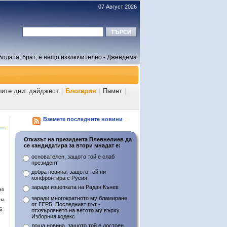
07 Август 2026
бодата, брат, е нещо изключително - Джендема
шите дни: дайджест
|
Блогария
|
Памет
|
Вземете последните новини
Отказът на президента Плевнелиев да
се кандидатира за втори мнадат е:
основателен, защото той е слаб
президент
добра новина, защото той ни
конфронтира с Русия
заради изцепката на Радан Кънев
но
заради многократното му бламиране
на
от ГЕРБ. Последният път -
й-
отхвърлянето на ветото му върху
Изборния кодекс
лоша новина, защото той е достоен