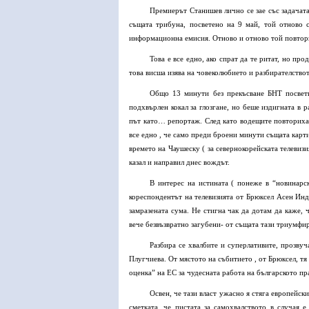
Премиерът Станишев лично се зае със задачат
същата трибуна, посветено на 9 май, той отново 
информационна емисия. Отново и отново той повтори,
Това е все едно, ако спрат да те ритат, но п
това висша изява на човеколюбието и разбирателствот
Общо 13 минути без прекъсване БНТ посвети
подхвърлен кокал за глозгане, но беше издигната в
път като… репортаж. След като водещите повториха 
все едно , че само преди броени минути същата карти
времето на Чаушеску ( за севернокорейската телевизи
казал и направил днес вождът.
В интерес на истината ( понеже в “новинарск
кореспондентът на телевизията от Брюксел Асен Инд
замразената сума. Не стигна чак да дотам да каже, 
вече безвъзвратно загубени- от същата тази триумфи
Разбира се хвалбите и суперлативите, прозвуч
Плугчиева. От мястото на събитието , от Брюксел, тя
оценка” на ЕС за чудесната работа на българското пр
Освен, че тази власт ужасно я стяга европейск
сметката, че пистата за самохвалството в случая 