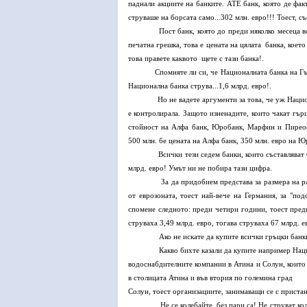
паднали акциите на банките. АТЕ банк, която де фа
струваше на борсата само...302 млн. евро!!! Тоест, с
Пост банк, която до преди няколко месеца всички 
печатна грешка, това е цената на цялата банка, което
това правете каквото щете с тази банка!.
Спомняте ли си, че Националната банка на Гърция 
Национална банка струва...1,6 млрд. евро!.
Но не вадете аргументи за това, че уж Националн
е контролирала. Защото изненадите, които чакат гър
стойност на Алфа банк, Юробанк, Марфин и Пиреос 
500 млн. бе цената на Алфа банк, 350 млн. евро на 
Всички тези седем банки, които съставляват банко
млрд. евро! Умът ни не побира тази цифра.
За да придобием представа за размера на разоряв
от еврозоната, тоест най-вече на Германия, за "по
спомене следното: преди четири години, тоест преди
струваха 3,49 млрд. евро, тогава струваха 67 млрд. е
Ако не искате да купите всички гръцки банки с 3
Какво бихте казали да купите например Национа
водоснабдителните компании в Атина и Солун, които
в столицата Атина и във втория по големина град
Солун, тоест организациите, занимаващи се с прист
Не се колебайте, без пари са! Не струват колосал