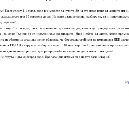
оест срещу 1,1 млрд. евро вие можете да купите 50 на сто плюс нещо от акциите им и 
и жажда десет или 15 милиона души. На ваше разположение, разбира се, са и пристанищата
 докарахме!
" и си представя, че е напълно достатъчно държавата да продаде електрическит
а да може Гърция да се издължи към кредиторите. Никой обаче от онези, които промив
ите проблеми на страната, не им обяснява, че борсовата стойност на компанията ДЕИ завче
омпания ЕВДАП е струвала на борсата едва...318 млн. евро, че Пристанищната организация 
ние на финансовия проблем чрез разпродажба на активи на държавата става дума?
 не струва и два милиарда евро. Пропагандна измама ли е цялата тази история?
го