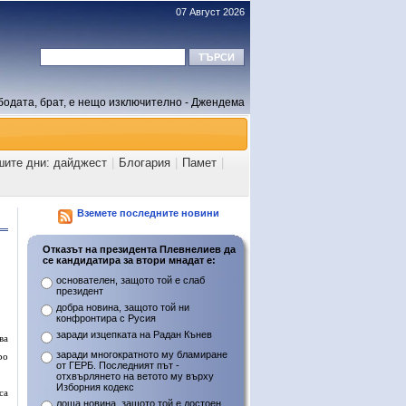
07 Август 2026
бодата, брат, е нещо изключително - Джендема
шите дни: дайджест
|
Блогария
|
Памет
|
Вземете последните новини
Отказът на президента Плевнелиев да
се кандидатира за втори мнадат е:
основателен, защото той е слаб
президент
добра новина, защото той ни
конфронтира с Русия
заради изцепката на Радан Кънев
ва
заради многократното му бламиране
ро
от ГЕРБ. Последният път -
отхвърлянето на ветото му върху
Изборния кодекс
са
лоша новина, защото той е достоен