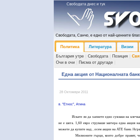
Свободата днес и тук
Свободата, Санчо, е едно от най-ценните блага
Политика
Литература
Визии
България утре
|
Свободата
|
Позиция
|
Свя
Очи в очи
|
Писма от другаде
|
Една акция от Националната банк
28 Октомври 2011
в. "Етнос", Атина
Искате ли да хапнете едно сувлаки на клечка 
не е шега. 1,60 евро струваше завчера една акция 
можете да купите над...осем акции на АТЕ банк /Агра
Милионите гърци, които добре правят, че не се