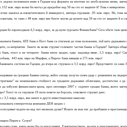
кто държи половината ниви в Гърция под формата на ипотеки по необслужени заеми, завче
ъс 152 млн. евро всеки би могъл да придобие над 50 на сто от акциите й! Това е невероятно.
хвалеха за изключителната й ликвидност, завчера струваше...95 млн. евро. Не, това не
 означава, че само с 48 млн. евро вие бихте могли да купите над 50 на сто от акциите й и сл
бе изразходвала 4,3 млрд. евро, за да купи турската Финансбанк? Сега обаче тази цяла
ата банкта, АТЕ банк и Пост банк са стигнали до това положение, тъй като държавата 
ците, са неприятни. Знаете ли колко струват големите частни банки в Гърция? Завчера обща
банк, тоест и на четирите банки взети заедно, едва надхвър-ляше...1,5 млрд. евро! Са
Юробанк, 443 млн. евро на Марфин, а Пиреос банк нямаше и 275 млн. евро!
вата система на Гърция, до вчера не струваха и 3,5 млрд. евро! Представете си само 3
ане на гръцкия банков сектор, който снощи получи силен удар с решенията на лидери
дстригване" на номиналната стойност на гръцките държавни облигации, достатъчно е да 
 да избухне финансовата криза, през октомври 2007 г. седемте гръцки банки, които завче
вро! Тоест те са стрували 19 пъти повече на борсата, отколкото струват днес.
,5 млрд. евро, вие имате и други инвестиционни шансове.
лната електрическа компания ДЕИ заедно с
 осигуряват водата на над пет милиона души? Искате ли към тях да прибавим и пристанища
анищата Пирея и Солун?
ни суми, както може би си представяте. Електричеството, водата и пристанищата, всич