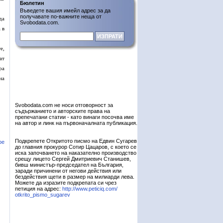
Бюлетин
Въведете вашия имейл адрес за да
получавате по-важните неща от
да
Svobodata.com.
 в
е,
ат
ра
на
Svobodata.com не носи отговорност за
съдържанието и авторските права на
препечатани статии - като винаги посочва име
на автор и линк на първоначалната публикация.
Подкрепете Откритото писмо на Едвин Сугарев
ре
до главния прокурор Сотир Цацаров, с което се
иска започването на наказателно производство
срещу лицето Сергей Дмитриевич Станишев,
бивш министър-председател на България,
заради причинени от негови действия или
бездействия щети в размер на милиарди лева.
Можете да изразите подкрепата си чрез
петиция на адрес:
http://www.peticiq.com/
otkrito_pismo_sugarev