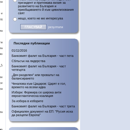
ра
президент и притежава визия за
развитието на България и
приобщаването й към цивилизования
 е
свят
нещо, което не ме интересува
ед
резултати
та
ги
Последни публикации
та
01/11/2016
мо
Банковият фалит на България - част пета
Сблъсък на лидерства
,5
Банковият фалит на България - част
четвърта
„Ден разделен“ или провалът на
те
балансирането
се
Ченалова към Цацаров: Царят е гол,
времето на всеки идва
ра
Избори: Формира се широка анти
евроатлантическа коалиция
За избора в изборите
Банковият фалит на България - част трета
Официален документ на ЕП: "Русия иска
та
да разцепи Европа"
ко