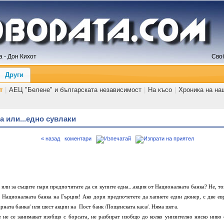
 - Дон Кихот
Сво
Други
т
|
АЕЦ "Белене" и българската независимост
|
На късо
|
Хроника на на
а или...едно сувлаки
« назад
коментари
или за същите пари предпочитате да си купите една...акция от Националната банка? Не, то
на Националната банка на Гърция! Ако дори предпочетете да хапнете един дюнер, с две ев
рната банка/ или шест акции на Пост банк /Пощенската каса/. Няма шега.
 занимават изобщо с борсата, не разбират изобщо до колко унизително ниско ниво 