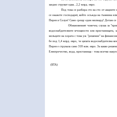
заедно струват едва...2,2 млрд. евро.
Под това се разбира сто на сто от акциите им! Т
се окажете господарят, който осъжда на тъмнина ил
Пирея и Солун! Само срещу един милиард! Дотам се
Обикновеният човечец слуша за "приватизации
водоснабдителните мчощности или пристанищата, з
мозъците на хората с това уж "решение" на финансов
бе под 1,4 млрд. евро, че цялата водоснабдителна к
Пирея е струвала само 318 млн. евро. За какво реше
Електричество, вода, пристанища - това всичко накуп
(БТА)