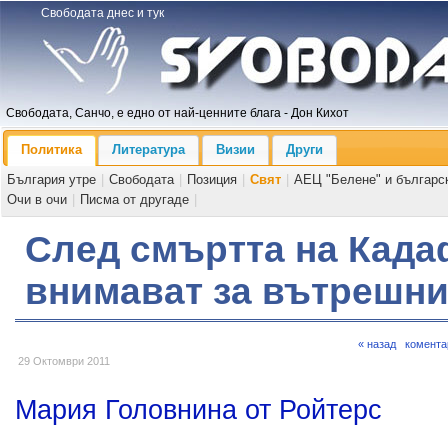
Свободата днес и тук
Свободата, Санчо, е едно от най-ценните блага - Дон Кихот
Политика
Литература
Визии
Други
България утре
|
Свободата
|
Позиция
|
Свят
|
АЕЦ "Белене" и българс
Очи в очи
|
Писма от другаде
|
След смъртта на Кад
внимават за вътрешни
« назад
комента
29 Октомври 2011
Мария Головнина от Ройтерс