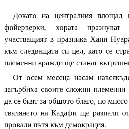
Докато на централния площад 
фойерверки, хората празнуват
участващият в празника Хани Нуара
към следващата си цел, като се стр
племенни вражди ще станат вътрешни
От осем месеца насам навсякъд
загърбиха своите сложни племенни 
да се бият за общото благо, но много
свалянето на Кадафи ще разпали о
провали пътя към демокрация.