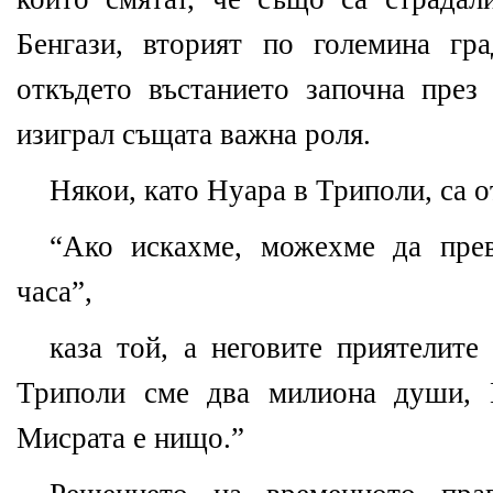
Бенгази, вторият по големина гр
откъдето въстанието започна през 
изиграл същата важна роля.
Някои, като Нуара в Триполи, са 
“Ако искахме, можехме да пре
часа”,
каза той, а неговите приятелите
Триполи сме два милиона души, 
Мисрата е нищо.”