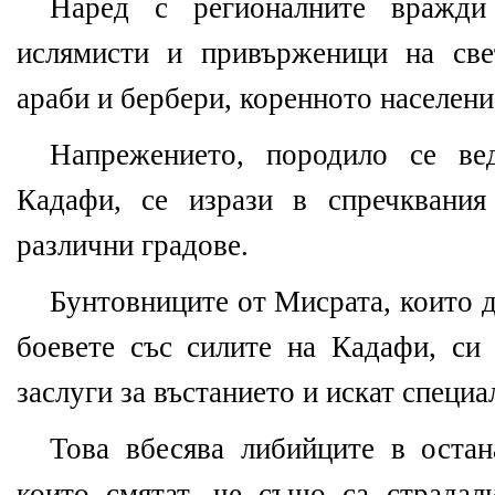
Наред с регионалните вражд
ислямисти и привърженици на све
араби и бербери, коренното населен
Напрежението, породило се ве
Кадафи, се изрази в спречквани
различни градове.
Бунтовниците от Мисрата, които 
боевете със силите на Кадафи, си 
заслуги за въстанието и искат специа
Това вбесява либийците в остана
които смятат, че също са страдал