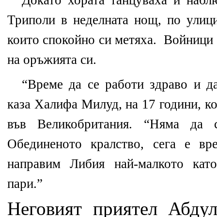
Докато хората танцуваха и набл
Триполи в неделната нощ, по улици
които спокойно си метяха.
Войници 
на оръжията си.
“Време да се работи здраво и да
каза Халифа Милуд, на 17 години, к
във Великобритания. “Няма да
Обединеното кралство, сега е в
направим Либия най-малкото кат
пари.”
Неговият приятел Абдул