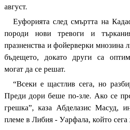
август.
Еуфорията след смъртта на Када
породи нови тревоги и търкани
празненства и фойерверки мнозина л
бъдещето, докато други са оптим
могат да се решат.
“Всеки е щастлив сега, но разби
Преди дори беше по-зле. Ако се пр
грешка”, каза Абделазис Масуд, и
племе в Либия - Уарфала, който сега