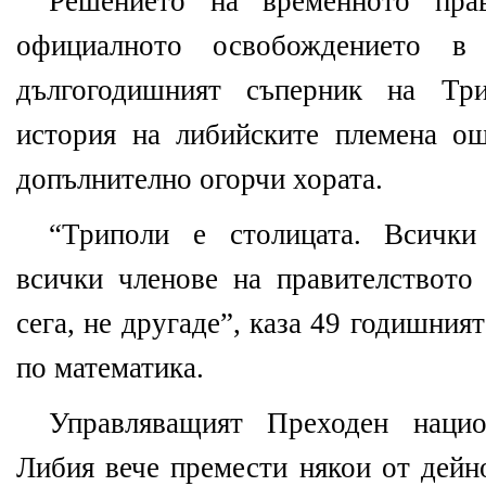
Решението на временното прав
официалното освобождението в
дългогодишният съперник на Три
история на либийските племена о
допълнително огорчи хората.
“Триполи е столицата. Всички
всички членове на правителството
сега, не другаде”, каза 49 годишни
по математика.
Управляващият Преходен наци
Либия вече премести някои от дейн