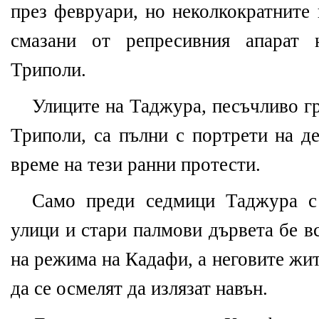
през февруари, но неколкократните
смазани от репресивния апарат 
Триполи.
Улиците на Таджура, песъчливо гр
Триполи, са пълни с портрети на д
време на тези ранни протести.
Само преди седмици Таджура с
улици и стари палмови дървета бе в
на режима на Кадафи, а неговите жи
да се осмелят да излязат навън.