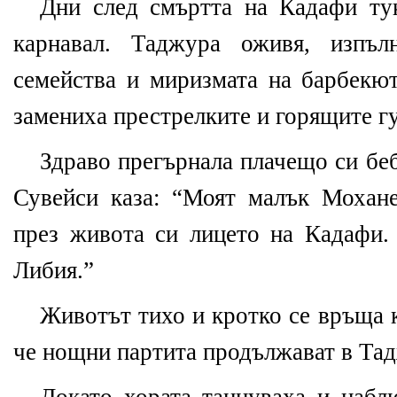
Дни след смъртта на Кадафи ту
карнавал. Таджура оживя, изпъл
семейства и миризмата на барбекют
замениха престрелките и горящите г
Здраво прегърнала плачещо си бе
Сувейси каза: “Моят малък Мохан
през живота си лицето на Кадафи.
Либия.”
Животът тихо и кротко се връща 
че нощни партита продължават в Тад