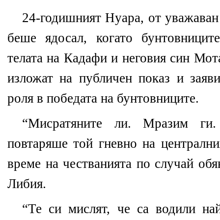
24-годишният Нуара, от уважаван 
беше ядосал, когато бунтовницит
телата на Кадафи и неговия син Мота
изложат на публичен показ и заяви
роля в победата на бунтовниците.
“Мисратяните ли. Мразим ги
повтаряше той гневно на централн
време на честванията по случай об
Либия.
“Те си мислят, че са водили най