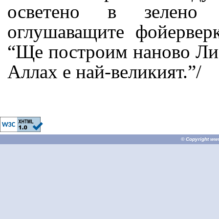
осветено в зелен
оглушаващите
фойерверк
“Ще построим наново Ли
Аллах е най-великият.”/
© Copyright
ww