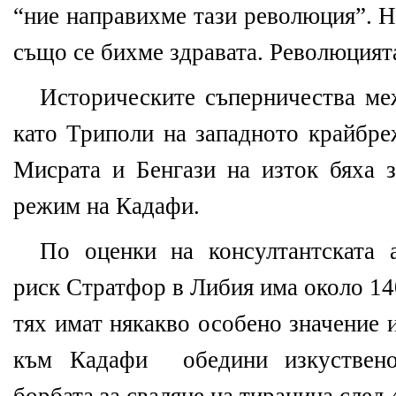
“ние направихме тази революция”. Н
също се бихме здравата. Революцият
Историческите съперничества ме
като Триполи на западното крайбре
Мисрата и Бенгази на изток бяха 
режим на Кадафи.
По оценки на консултантската 
риск Стратфор в Либия има около 14
тях имат някакво особено значение 
към Кадафи
обедини изкуствен