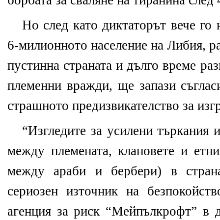
борбата за сваляне на тиранина след
Но след като диктаторът вече го 
6-милионното население на Либия, р
пустинна страната и дълго време ра
племенни вражди, ще запази съглас
страшното предизвикателство за изг
“Изгледите за усилени търкания 
между племената, клановете и етни
между араби и бербери) в стран
сериозен източник на безпокойство
агенция за риск “Мейпълкрофт” в д