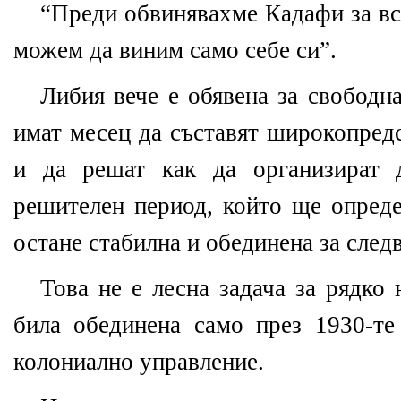
“Преди обвинявахме Кадафи за вс
можем да виним само себе си”.
Либия вече е обявена за свободн
имат месец да съставят широкопред
и да решат как да организират 
решителен период, който ще опред
остане стабилна и обединена за след
Това не е лесна задача за рядко 
била обединена само през 1930-те
колониално управление.