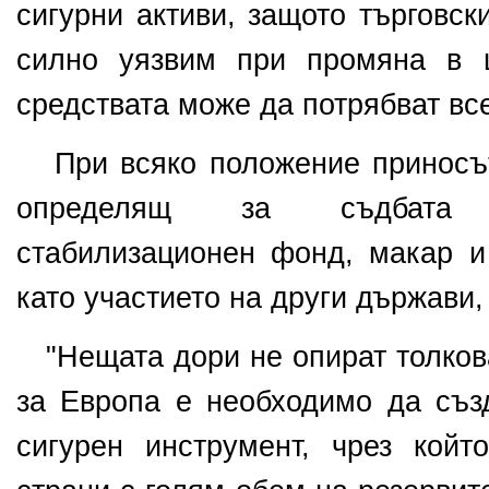
сигурни активи, защото търговск
силно уязвим при промяна в 
средствата може да потрябват вс
При всяко положение приносът
определящ за
съдбата н
стабилизационен фонд, макар 
като участието на други държави,
"Нещата дори не опират толкова
за Европа
е необходимо да създ
сигурен инструмент, чрез койт