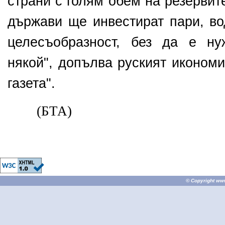
страни с голям обем на резервите
държави ще инвестират пари, во
целесъобразност, без да е н
някой", допълва руският иконом
газета".
(БТА)
© Copyright
ww