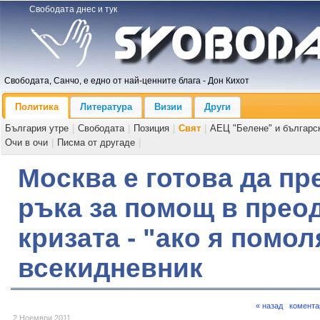
Свободата днес и тук
Свободата, Санчо, е едно от най-ценните блага - Дон Кихот
Политика
Литература
Визии
Други
България утре
|
Свободата
|
Позиция
|
Свят
|
АЕЦ "Белене" и българс
Очи в очи
|
Писма от другаде
|
Москва е готова да п
ръка за помощ в прео
кризата - "ако я помол
всекидневник
« назад
комента
2 Ноември 2011