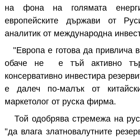
на фона на голямата енерг
европейските държави от Рус
аналитик от международна инвес
"Европа е готова да привлича в
обаче не
е тъй активно търс
консервативно инвестира резерви
е далеч по-малък от китайски
маркетолог от руска фирма.
Той одобрява стремежа на рус
"да влага
златновалутните резер