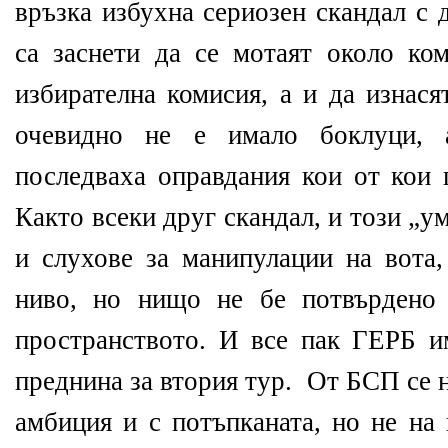
връзка избухна сериозен скандал с 
са заснети да се мотаят около к
избирателна комисия, а и да изнася
очевидно не е имало боклуци, а
последваха оправдания кои от кои 
Както всеки друг скандал, и този „
и слухове за манипулации на вота,
ниво, но нищо не бе потвърдено
пространството. И все пак ГЕРБ и
преднина за втория тур. От БСП се 
амбиция и с потъпканата, но не на 