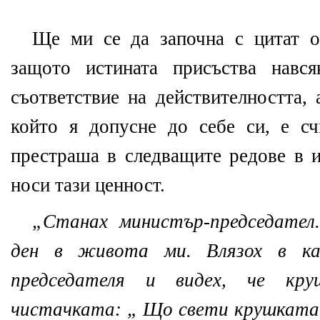
Ще ми се да започна с цитат 
защото истината присъства навс
съответствие на действителността, 
който я допусне до себе си, е с
престраша в следващите редове в и
носи тази ценност.
„Станах министър-председател
ден в живота ми. Влязох в ка
председателя и видех, че кр
чистачката: „ Що свети крушката?”