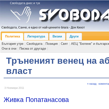
Свободата днес и тук
Свободата, Санчо, е едно от най-ценните блага - Дон Кихот
Политика
Литература
Визии
Други
България утре
|
Свободата
|
Позиция
|
Свят
|
АЕЦ "Белене" и българс
Очи в очи
|
Писма от другаде
|
Тръненият венец на а
власт
« назад
комента
3 Ноември 2011
Живка Попатанасова