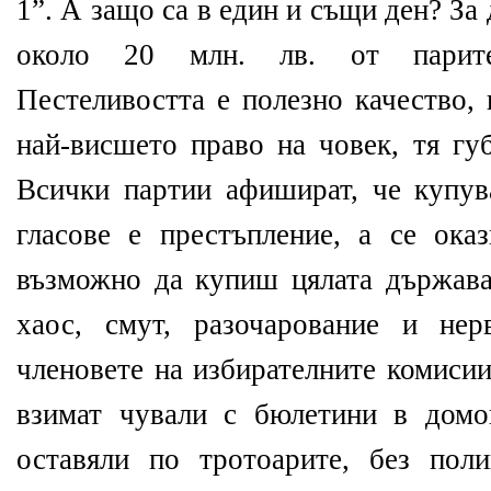
1”. А защо са в един и същи ден? За
около 20 млн. лв. от парите
Пестеливостта е полезно качество, 
най-висшето право на човек, тя гу
Всички партии афишират, че купув
гласове е престъпление, а се оказ
възможно да купиш цялата държава
хаос, смут, разочарование и нер
членовете на избирателните комисии
взимат чували с бюлетини в домо
оставяли по тротоарите, без пол