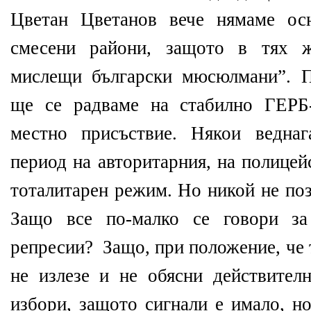
Цветан Цветанов вече нямаме ос
смесени райони, защото в тях 
мислещи български мюсюлмани”. П
ще се радваме на стабилно ГЕРБ-
местно присъствие. Някои ведна
период на авторитарния, на полице
тоталитарен режим. Но никой не по
Защо все по-малко се говори за
репресии? Защо, при положение, че 
не излезе и не обясни действител
избори, защото сигнали е имало, но