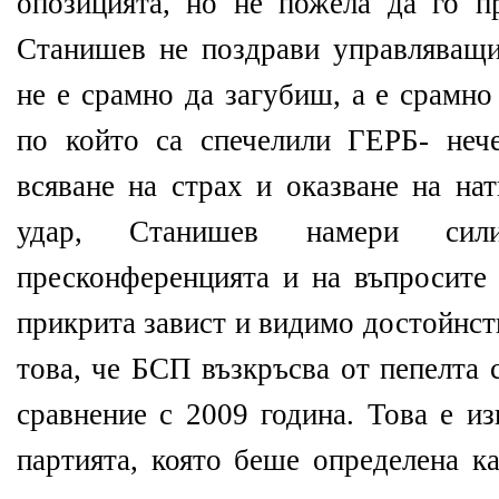
опозицията, но не пожела да го п
Станишев не поздрави управляващи
не е срамно да загубиш, а е срамно
по който са спечелили ГЕРБ- нече
всяване на страх и оказване на на
удар, Станишев намери си
пресконференцията и на въпросите 
прикрита завист и видимо достойнст
това, че БСП възкръсва от пепелта 
сравнение с 2009 година. Това е и
партията, която беше определена к