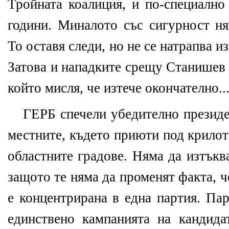
Тройната коалиция, и по-специално
години. Миналото със сигурност ня
То оставя следи, но не се натрапва и
Затова и нападките срещу Станишев 
който мисля, че изтече окончателно..
ГЕРБ спечели убедително президе
местните, където приюти под крилот
областните градове. Няма да изтъкв
защото те няма да променят факта, ч
е концентрирана в една партия. Пар
единствено кампанията на кандидат