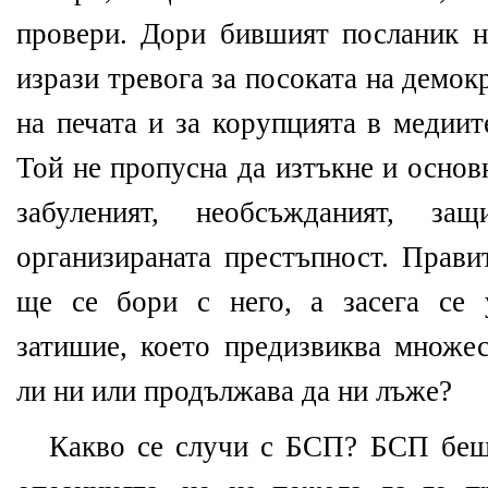
провери. Дори бившият посланик
изрази тревога за посоката на демокр
на печата и за корупцията в медиит
Той не пропусна да изтъкне и основ
забуленият, необсъжданият, за
организираната престъпност. Прави
ще се бори с него, а засега се 
затишие, което предизвиква множес
ли ни или продължава да ни лъже?
Какво се случи с БСП? БСП беш