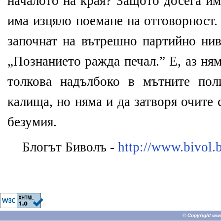
началото на края? Защото досега и
има изцяло поемане на отговорност
започнат на вътрешно партийно нив
„Познанието ражда печал.” Е, аз ня
толкова надълбоко в мътните пол
калища, но няма и да затворя очите
безумия.
Блогът Биволъ -
http://www.bivol.
© Copyright
ww