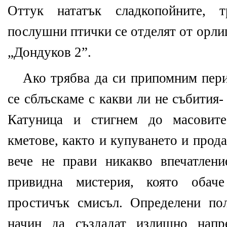
Оттук нататък сладкопойните, 
послушни птички се отделят от орли
„Дондуков 2”.
Ако трябва да си припомним пери
се сблъскаме с какви ли не събития-
Катуница и стигнем до масовите
кметове, както и купуването и прода
вече не прави никакво впечатлен
привидна мистерия, която обач
простичък смисъл. Определени по
начин да създадат излишно напр