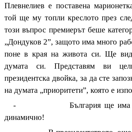
Плевнелиев е поставена марионетк
той ще му топли креслото през сле
този въпрос премиерът беше категор
„Дондуков 2”, защото има много раб
поне в края на живота си. Ще ви
думата си. Представям ви цел
президентска двойка, за да сте запо
на думата „приоритети”, която е изп
- България ще има актив
динамично!