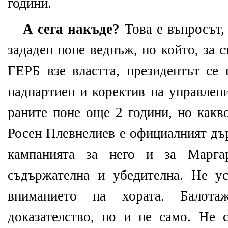
години.
А сега накъде?
Това е въпросът,
зададен поне веднъж, но който, за с
ГЕРБ взе властта, президентът се 
надпартиен и коректив на управлен
раните поне още 2 години, но какв
Росен Плевнелиев е официалният дър
кампанията за него и за Марг
съдържателна и убедителна. Не у
вниманието на хората. Балота
доказателство, но и не само. Не с