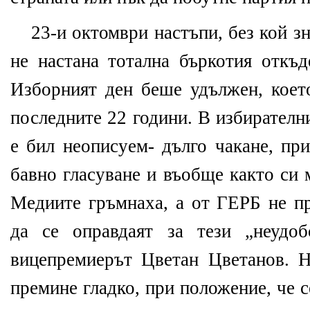
23-и октомври настъпи, без кой з
не настана тотална бъркотия откъд
Изборният ден беше удължен, което
последните 22 години. В избирателн
е бил неописуем- дълго чакане, пр
бавно гласуване и въобще както си 
Медиите гръмнаха, а от ГЕРБ не п
да се оправдаят за тези „неудоб
вицепремиерът Цветан Цветанов. 
премине гладко, при положение, че 