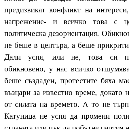
предизвикат конфликт на интереси,
напрежение- и всичко това с ц
политическа дезориентация. Обикно
не беше в центъра, а беше прикрити
Дали успя, или не, това си п
обикновено, у нас всичко отшумява
беше създаден, протестите бяха ма
възцари за известно време, докато 
от силата на времето. А то не търп
Катуница не успя да промени поли
страната или пък да побутне партия 