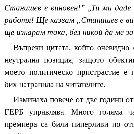
Станишев е виновен!” „Ти ми даде
работя! Ще казвам „Станишев е вин
ще изкарам така, без никой да ме за
Въпреки цитата, който очевидно 
неутрална позиция, защото обекти
моето политическо пристрастие е 
бих натрапила на читателите.
Изминаха повече от две години от
ГЕРБ управлява. Много голяма ча
премиера са били пиперливи по от