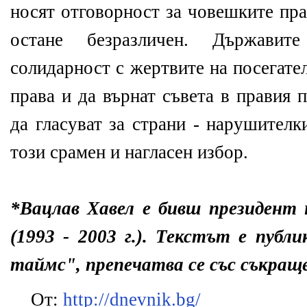
носят отговорност за човешките пра
остане безразличен. Държавит
солидарност с жертвите на посегате
права и да върнат съвета в правия 
да гласуват за страни - нарушителк
този срамен и нагласен избор.
*Вацлав Хавел е бивш президент
(1993 - 2003 г.). Текстът е публ
таймс", препечатва се със съкращ
От:
http://dnevnik.bg/