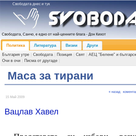
Свободата днес и тук
Свободата, Санчо, е едно от най-ценните блага - Дон Кихот
Политика
Литература
Визии
Други
България утре
|
Свободата
|
Позиция
|
Свят
|
АЕЦ "Белене" и българс
Очи в очи
|
Писма от другаде
|
Маса за тирани
« назад
комента
15 Май 2009
Вацлав Хавел