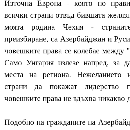
Източна Европа - която по прав
всички страни отвъд бившата желязн
моята родина Чехия - странит
преизбиране, са Азербайджан и Руси
човешките права се колебае между "
Само Унгария излезе напред, за да
места на региона. Нежеланието н
страни да покажат лидерство 
човешките права не вдъхва никакво 
Подобно на гражданите на Азербайд