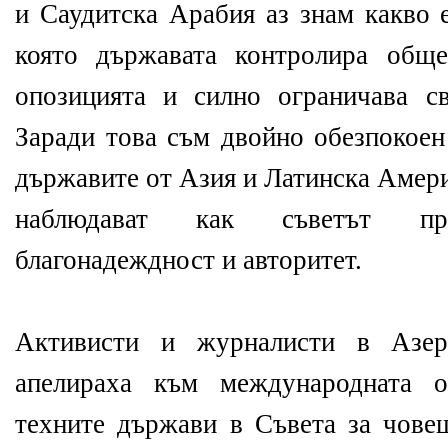
и Саудитска Арабия аз знам какво 
която държавата контролира обще
опозицията и силно ограничава св
Заради това съм двойно обезпокоен
държавите от Азия и Латинска Амери
наблюдават как съветът п
благонадеждност и авторитет.
Активисти и журналисти в Азе
апелираха към международната 
техните държави в Съвета за чове