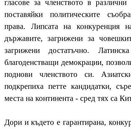
гласове за членството в различн
поставяйки политическите съобр
права. Липсата на конкуренция н
държавите, загрижени за човешки
загрижени достатъчно. Латинс
благоденстващи демокрации, позволи
поднови членството си. Азиатск
подкрепиха петте кандидатки, сър
места на континента - сред тях са К
Дори и където е гарантирана, конку