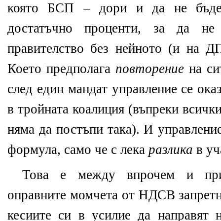
която БСП – дори и да не бъд
достатъчно проценти, за да н
правителство без нейното (и на ДП
Което предполага
повторение
на си
след един мандат управление се ока
в тройната коалиция (въпреки всичк
няма да постъпи така). И управлени
формула, само че с лека
разлика
в уч
Това е между впрочем и при
оправните момчета от НДСВ запретн
кесиите си в усилие да направят н