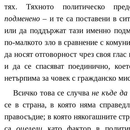
тях. Тяхното политическо пред
подменено
– и те са поставени в сит
или да поддържат тази именно подм
по-малкото зло в сравнение с комуни
да носят отговорност чрез своя глас 
и да се спасяват поединично, коет
нетърпима за човек с гражданско мис
Всичко това се случва
не къде да 
се в страна, в която няма справед
правосъдие; в която някогашните ст
са
оцелели
като фактор в политич