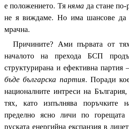
е положението. Тя
няма
да стане по-р
не я виждаме. Но има шансове да 
мрачна.
Причините? Ами първата от тях
началото на прехода БСП прод
структурирана и ефективна партия 
бъде българска партия
. Поради ко
националните интреси на България
тях, като изпълнява поръчките 
пределно ясно личи по горещат
руската енергийна експанзия в лице