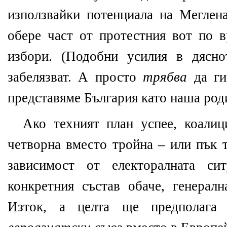
използвайки потенциала на Меглена
обере част от протестния вот по в
избори. (Подобни усилия в дясно
забелязват. А просто
трябва
да ги
представяме България като наша род
Ако техният план успее, коали
четворна вместо тройна – или пък 
зависимост от електоралната си
конкретния състав обаче, генерал
Изток, а целта ще предполага 