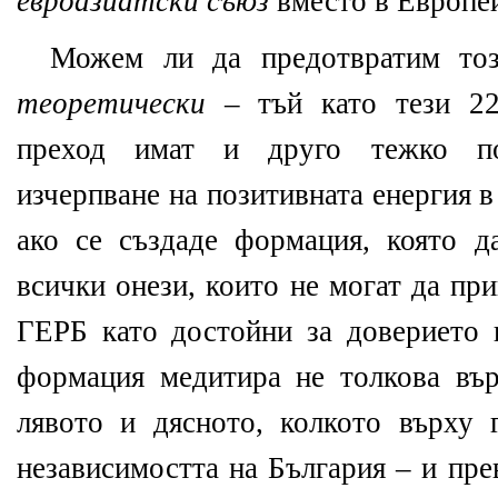
евроазиатски съюз
вместо в Европей
Можем ли да предотвратим то
теоретически
– тъй като тези 22
преход имат и друго тежко по
изчерпване на позитивната енергия 
ако се създаде формация, която 
всички онези, които не могат да пр
ГЕРБ като достойни за доверието 
формация медитира не толкова вър
лявото и дясното, колкото върху 
независимостта на България – и пр