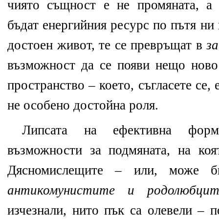
чиято същност е не промяната, 
бъдат енергийния ресурс по пътя ни
достоен живот, те се превръщат в
з
възможност да се появи нещо ново
пространство – което, съгласете се, 
не особено достойна роля.
Липсата на ефективна форм
възможности за подмяната, на коя
Дясномислещите – или, може б
антикомунистите и родолюбцит
изчезнали, нито пък са олевели – п