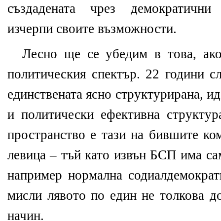
създадената чрез демократични
изчерпи своите възможности.
Лесно ще се убедим в това, ак
политическия спектър. 22 години с
единствената ясно структурирана, и
и политически ефективна структур
пространство е тази на бившите ко
левица – тъй като извън БСП има са
например нормална содиалдемократи
мисли лявото по един не толкова д
начин.