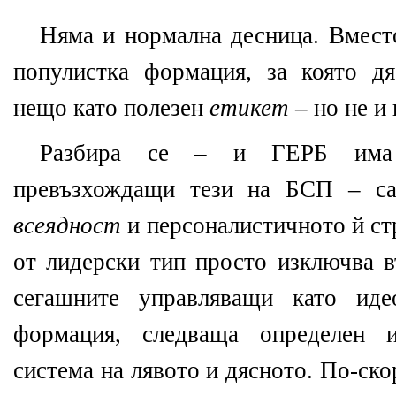
Няма и нормална десница. Вмест
популистка формация, за която д
нещо като полезен
етикет
– но не и
Разбира се – и ГЕРБ има с
превъзхождащи тези на БСП – са
всеядност
и персоналистичното й ст
от лидерски тип просто изключва 
сегашните управляващи като иде
формация, следваща определен и
система на лявото и дясното. По-ско