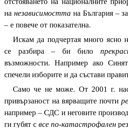
отстояването на националните прио
на
независимостта
на България – з
– е повече от показателна.
Искам да подчертая много ясно н
се разбира – би било
прекрас
възможности. Например ако Синя
спечели изборите и да състави прави
Само че не може. От 2001 г. на
привързаност на вярващите почти
р
например – СДС и неговите производ
ги губят с
все по-катастрофален
рез