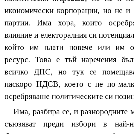
икономически корпорации, но не и
партии. Има хора, които осребр
влияние и електоралния си потенциал
който им плати повече или им о
ресурс. Това е тъй наречения бъ
всичко ДПС, но тук се помещав
наскоро НДСВ, което с не по-мал
осребряваше политическите си позиц
Има, разбира се, и разнородните 
съюзяват преди избори в най-не