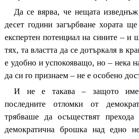
Да се вярва, че нещата изведнъж
десет години загърбване хората ще
експертен потенциал на сините – и 
тях, та властта да се дотъркаля в кр
е удобно и успокояващо, но – нека 
да си го признаем – не е особено дос
И не е такава – защото им
последните отломки от демократ
трябваше да осъществят прехода
демократична брошка над едно не