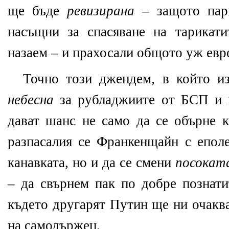
ще бъде
ревизирана
– защото пар
насъщни за спасяване на тарикати
назаем – и прахосали общото уж евр
Точно този джендем, в който и
небесна
за рубладжиите от БСП и н
дават шанс не само да се обърне к
разпасалия се Франкенщайн с еполе
канавката, но и да се смени
посокат
– да свърнем пак по добре познат
където другарят Путин ще ни очакв
на самодържец.