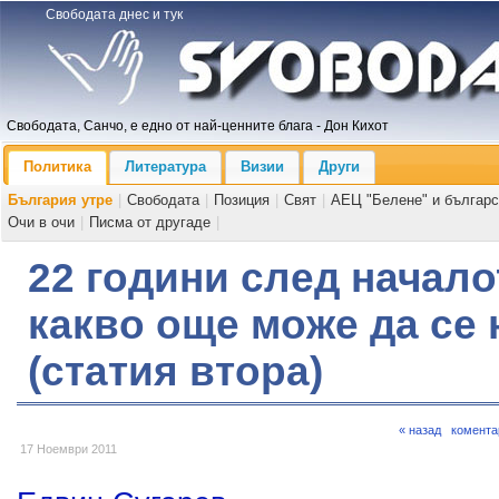
Свободата днес и тук
Свободата, Санчо, е едно от най-ценните блага - Дон Кихот
Политика
Литература
Визии
Други
България утре
|
Свободата
|
Позиция
|
Свят
|
АЕЦ "Белене" и българс
Очи в очи
|
Писма от другаде
|
22 години след начало
какво още може да се
(статия втора)
« назад
комента
17 Ноември 2011