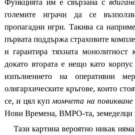
Функцията им е свързана с
вдиган
големите играчи да се възполз
пропагадни игри. Такива са наприм
първата поддържа страховите компле
и гарантира тяхната монолитност 
докато втората е нещо като корпус
изпълнението на оперативни ме
олигархическите кръгове, които сто
се, и цял куп
момчета на повикване
Нови Времена, ВМРО-та, земеделци 
Тази картина вероятно никак няма 