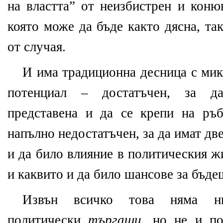
на властта” от неизбистрен и коню
която може да бъде както дясна, та
от случая.
И има традиционна десница с мик
потенциал – достатъчен, за д
представена и да се крепи на ръ
напълно недостатъчен, за да имат дв
и да било влияние в политическия ж
и каквито и да било шансове за бъде
Извън всичко това няма н
политически
търгаши
, но не и по