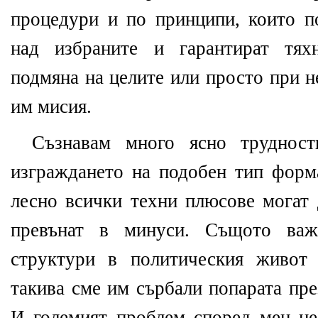
процедури и по принципи, които п
над избраните и гарантират тях
подмяна на целите или просто при н
им мисия.
Съзнавам много ясно трудност
изграждането на подобен тип форм
лесно всички техни плюсове могат 
превънат в минуси. Същото ва
структури в политическия живот
такива сме им сърбали попарата пре
И големият проблем според мен не 