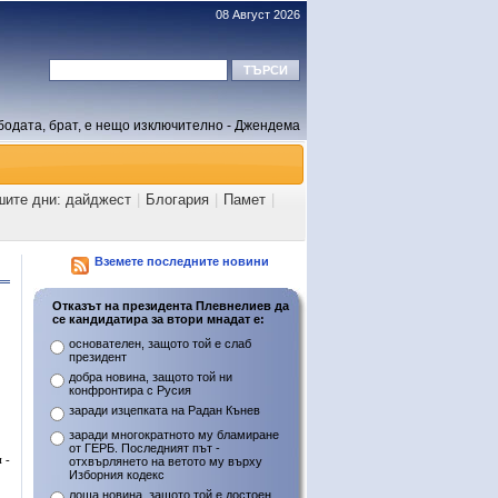
08 Август 2026
бодата, брат, е нещо изключително - Джендема
шите дни: дайджест
|
Блогария
|
Памет
|
Вземете последните новини
Отказът на президента Плевнелиев да
се кандидатира за втори мнадат е:
основателен, защото той е слаб
президент
добра новина, защото той ни
конфронтира с Русия
заради изцепката на Радан Кънев
заради многократното му бламиране
от ГЕРБ. Последният път -
 -
отхвърлянето на ветото му върху
Изборния кодекс
лоша новина, защото той е достоен