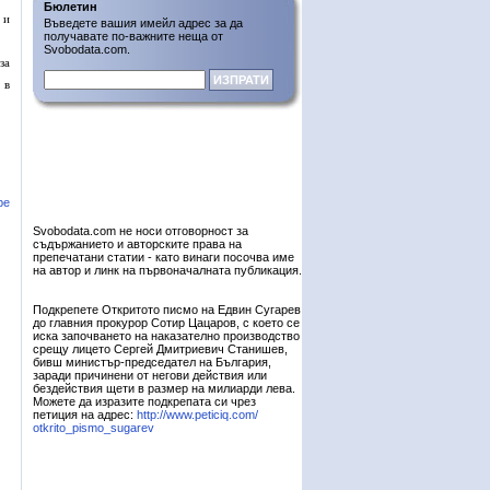
Бюлетин
 и
Въведете вашия имейл адрес за да
получавате по-важните неща от
Svobodata.com.
за
 в
ре
Svobodata.com не носи отговорност за
съдържанието и авторските права на
препечатани статии - като винаги посочва име
на автор и линк на първоначалната публикация.
Подкрепете Откритото писмо на Едвин Сугарев
до главния прокурор Сотир Цацаров, с което се
иска започването на наказателно производство
срещу лицето Сергей Дмитриевич Станишев,
бивш министър-председател на България,
заради причинени от негови действия или
бездействия щети в размер на милиарди лева.
Можете да изразите подкрепата си чрез
петиция на адрес:
http://www.peticiq.com/
otkrito_pismo_sugarev