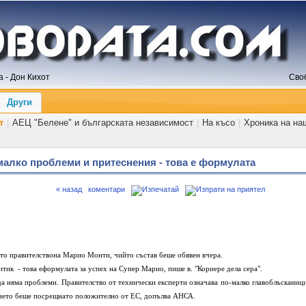
 - Дон Кихот
Сво
Други
т
|
АЕЦ "Белене" и българската независимост
|
На късо
|
Хроника на на
малко проблеми и притеснения - това е формулата
« назад
коментари
то правителство
на Марио Монти, чийто състав беше обявен вчера.
тик - това е
формулата за успех на Супер Марио, пише в. "Кориере дела сера".
да няма
проблеми. Правителство от технически експерти означава по-малко
главоблъсканици
ето беше посрещнато положително от ЕС, допълва АНСА.