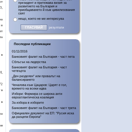
от
президент и притежава визия за
развитието на България и
3,
приобщаването й към цивилизования
свят
нещо, което не ме интересува
на
 и
резултати
ет
та
Последни публикации
01/11/2016
 в
Банковият фалит на България - част пета
Сблъсък на лидерства
Банковият фалит на България - част
четвърта
Н,
„Ден разделен“ или провалът на
балансирането
72
Ченалова към Цацаров: Царят е гол,
времето на всеки идва
 в
Избори: Формира се широка анти
евроатлантическа коалиция
 в
За избора в изборите
Банковият фалит на България - част трета
Официален документ на ЕП: "Русия иска
ра
да разцепи Европа"
ия