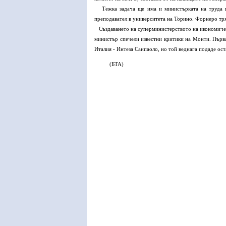
Тежка задача ще има и министърката на труда 
преподавател в университета на Торино. Форнеро тр
Създаването на суперминистерството на икономич
министър спечели известни критики на
Монти. Първа
Италия - Интеза Санпаоло,
но той веднага подаде оста
(БТА)