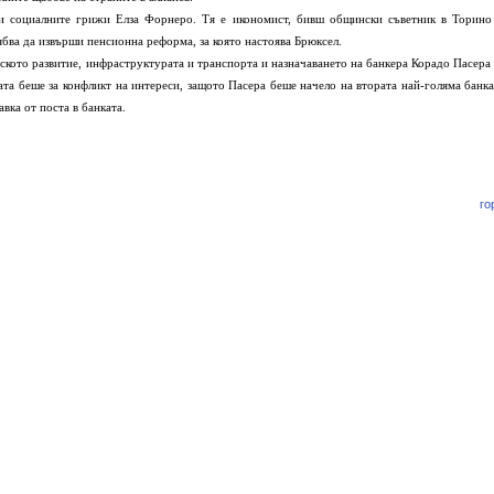
и социалните
грижи Елза Форнеро. Тя е икономист, бивш общински съветник в
Торино
ябва да
извърши пенсионна реформа, за която настоява Брюксел.
еското
развитие, инфраструктурата и транспорта и назначаването на
банкера Корадо Пасера 
та беше за конфликт на интереси, защото Пасера беше
начело на втората най-голяма банка
вка от поста в банката.
го