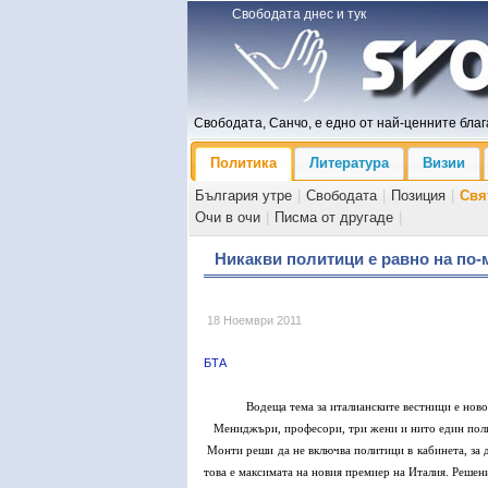
Свободата днес и тук
Свободата, Санчо, е едно от най-ценните блага
Политика
Литература
Визии
България утре
|
Свободата
|
Позиция
|
Свя
Очи в очи
|
Писма от другаде
|
Никакви политици е равно на по-
18 Ноември 2011
БТА
Водеща тема за италианските вестници е ново
Мениджъри, професори, три жени и нито един поли
Монти реши да не включва политици в кабинета, за 
това е максимата на новия премиер на Италия.
Решени