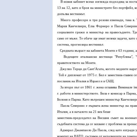
В новия кабинет всеки изглежда подходящ за пост
13 на 12, като и броя на министрите без портфейл, к
допълва вестникът.
Много професори и три розови изненади, така в. 
Мария Канчелиери, Елза Форнеро и Паола Северин
социалните грижи и министър на
правосъдието. Тр
само от мъже. Те обаче
ще имат нелеки задачи, като
система, прогнозира вестникът.
Средната възраст на кабинета Монти е 63 години, 
Водещите италиански вестници "Република", "С
правителството на Монти.
Джулио Терци ди Сант'Агата, когото медиите нари
Той е дипломат от 1975 г. Бил е заместник-главен с
посланик на Италия в Израел и в САЩ.
За втори път от 1861 г. жена оглавява Виминале /
г. работи в министерството. Била е комисар в
Парма,
Болоня и Парма. Като
вътрешен министър Канчелиери
Паола Северино е първата жена министър на прав
Италия, а в началото на 21 век беше
заместник-председател на Висшия съвет на военнат
съдебната система да се захване с проблема за
пренас
Адмирал Джампаоло Ди Паола, след като изгради 
комитет на НАТО, съставен от началниците
на генера