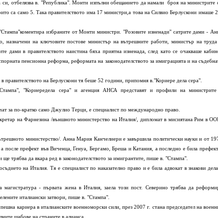
а си,
отбелязва в. "Република". Монти изпълни обещанието да намали
броя на министрите 
оито са само 5. Така правителството има 17 министри,
а това на Силвио Берлускони имаше 2
"Стампа"
коментира избраните от Монти министри. "Розовите изненади" са
трите дами - Ан
о, назначени на ключовите постове министър на вътрешните
работи, министър на труда
ите дами в правителството наистина бяха приятна
изненада, след като се очакваше кабин
 спорната пенсионна реформа,
реформата на законодателството за имиграцията и на съдебна
а в
правителството на Берлускони тя беше 52 години, припомня в.
"Кориере дела сера".
тампа", "Кориере
дела сера" и агенция АНСА представят и профили на министрите
чат за
по-кратко само Джулио Терци, е специалист по международно право.
екретар на
Фарнезина /външното министерство на Италия/, дипломат в мисията
на Рим в ОО
вътрешното
министерство/. Анна Мария Канчелиери е завършила политически
науки и от 19
 а после префект във Виченца, Генуа, Бергамо, Бреша и
Катания, а последно е била префект
 ще трябва да вкара ред в
законодателството за имигрантите, пише в. "Стампа".
осъдието на
Италия. Тя е специалист по наказателно право и е била адвокат в
знакови дела
а магистратура -
първата жена в Италия, заела този пост. Северино трябва да
реформи
елените италиански затвори, пише в. "Стампа".
упешна кариера
в италианските военноморски сили, през 2007 г. стана
председател на военн
лните щабове на страните в алианса.