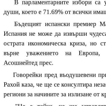
В парламентарните избори са у
души, което е 71.69% от всички имащ
Бъдещият испански премиер Ма
Испания не може да извърши чудеса
острата икономическа криза, но с
върне уважението на Европа,
Асошиейтед прес.
Говорейки пред въодушевени пр
Рахой каза, че ще се консултира нез
региони за начините за излизане от к