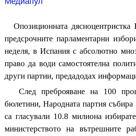
Медиапул
Опозиционната дясноцентристка 
предсрочните парламентарни избори
неделя, в Испания с абсолютно мно
право да води самостоятелна полити
други партии, предадодах информаци
След преброяване на 100 проц
бюлетини, Народната партия събира 
са гласували 10.8 милиона избират
министерството на вътрешните ра