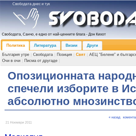
Свободата днес и тук
Свободата, Санчо, е едно от най-ценните блага - Дон Кихот
Политика
Литература
Визии
Други
България утре
|
Свободата
|
Позиция
|
Свят
|
АЕЦ "Белене" и българс
Очи в очи
|
Писма от другаде
|
Опозиционната народн
спечели изборите в И
абсолютно мнозинств
« назад
комента
21 Ноември 2011