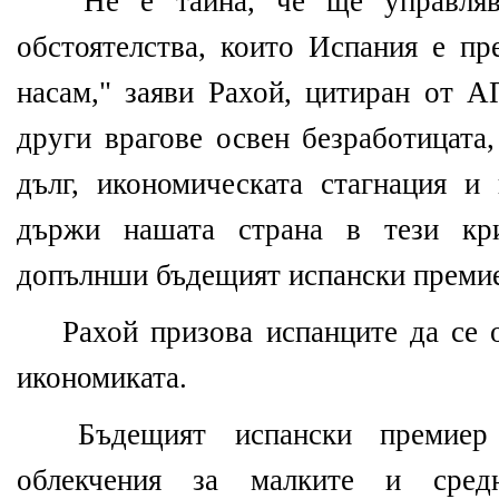
"Не е тайна, че ще управлява
обстоятелства, които Испания е пр
насам," заяви Рахой, цитиран от А
други врагове освен безработицата
дълг, икономическата стагнация и 
държи нашата страна в тези крит
допълнши бъдещият испански преми
Рахой призова испанците да се о
икономиката.
Бъдещият испански премиер
облекчения за малките и сред