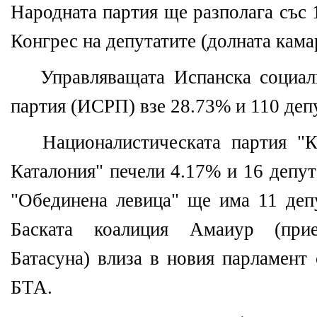
Народната партия ще разполага със 
Конгрес на депутатите (долната кама
Управляващата Испанска социал
партия (ИСРП) взе 28.73% и 110 деп
Националистическата партия "К
Каталония" печели 4.17% и 16 депут
"Обединена левица" ще има 11 депу
Баската коалиция Амаиур (при
Батасуна) влиза в новия парламент 
БТА.