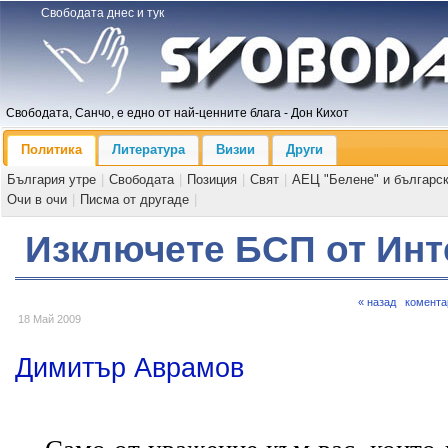
Свободата днес и тук
Свободата, Санчо, е едно от най-ценните блага - Дон Кихот
Политика
Литература
Визии
Други
България утре
|
Свободата
|
Позиция
|
Свят
|
АЕЦ "Белене" и българс
Очи в очи
|
Писма от другаде
|
Изключете БСП от Инт
« назад
комента
18 Май 2009
Димитър Аврамов