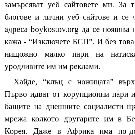
замърсяват уеб сайтовете ми. За т
блогове и лични уеб сайтове и се 
адреса boykostov.org да се появява
кажа - “Изключете БСП”. И без това
нищожно малко пари на натиск
уродливите им им реклами.
Хайде, “клъц с ножицата” вър
Първо идват от корупционни пари и
бащите на днешните социалисти щ
мрежа колкото другарите им в Бе
Корея. Даже в Африка има по-до