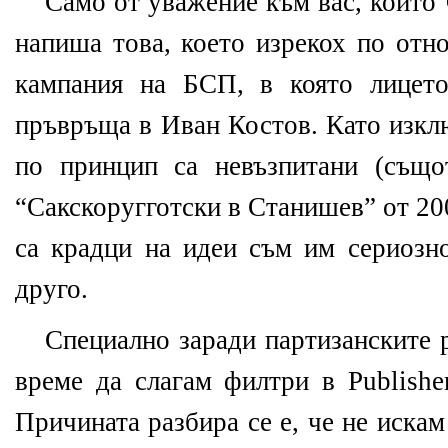
Само от уважение към вас, които 
напиша това, което изрекох по отн
кампания на БСП, в която лицет
пръвръща в Иван Костов. Като изкл
по принцип са невъзпитани (също
“Сакскоругготски в Станишев” от 2005
са крадци на идеи съм им сериозн
друго.
Специално заради партизанските 
време да слагам филтри в Publishe
Причината разбира се е, че не иска