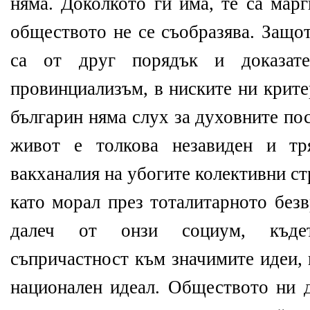
няма. Доколкото ги има, те са марг
обществото не се съобразява. Защо
са от друг порядък и доказате
провинциализъм, в ниските ни крите
българин няма слух за духовните по
живот е толкова незавиден и тр
вакханалия на убогите колективни с
като морал през тоталитарното без
далеч от онзи социум, къдет
съпричастност към значимите идеи,
национален идеал. Обществото ни д