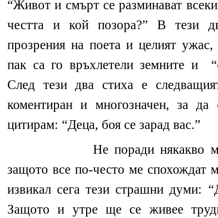
“Живот и смърт се разминават всеки
честта и кой позора?” В тези д
прозрения на поета и целият ужас, 
пак са го връхлетели земните и
“
След тези два стиха е следващият
коментиран и многозначен, за да
цитирам: “Деца, боя се зарад вас.”
Не поради някакво м
защото все по-често ме спохождат м
извикал сега тези страшни думи: “Д
Защото и утре ще се живее трудн