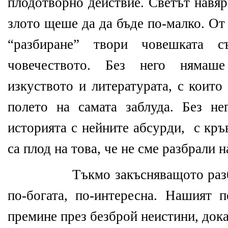
плодотворно действие. Светът навя
злото щеше да да бъде по-малко. От
“разбиране” твори човешката 
човечеството. Без него нямаш
изкуството и литературата, с които
полето на самата заблуда. Без н
историята с нейните абсурди,
с кръ
са плод на това, че не сме разбрали 
Тъкмо закъсняващото раз
по-богата, по-интересна. Нашият 
премине през безброй неистини, дока