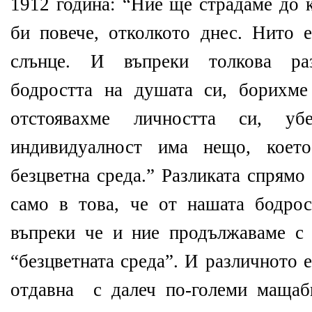
1912 година: “Ние ще страдаме до 
би повече, отколкото днес. Нито 
слънце. И въпреки толкова раз
бодростта на душата си, борихме
отстоявахме личността си, у
индивидуалност има нещо, коет
безцветна среда.” Разликата спрямо
само в това, че
от нашата бодрос
въпреки че и ние продължаваме с
“безцветната среда”. И различното е
отдавна
с далеч по-големи мащаб