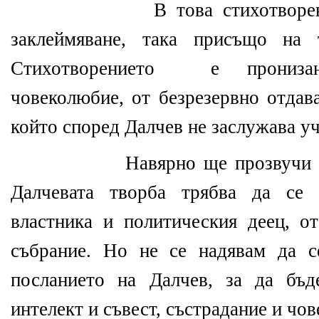
В това стихотворе
заклеймяване, така присъщо на т
Стихотворението
е прониза
човеколюбие, от безрезервно отдава
който според Далчев не заслужава уч
Навярно ще прозвучи 
Далчевата творба трябва да се 
властника и политическия деец, о
събрание. Но не се надявам да с
посланието на Далчев, за да бъд
интелект и съвест, състрадание и чо