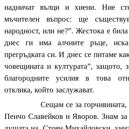
надничат вълци и хиени. Ние ст
мъчителен въпрос: ще съществу
народност, или не?”. Жестока е била
днес ги има алчните ръце, иск
прегръдката си. И днес се питаме ка
човещината и културата”, защото, з
благородните усилия в това от
отклика, който заслужават.
Сещам се за горчивината,
Пенчо Славейков и Яворов. Знам за 
душата на
Стоян Михайловски, униз