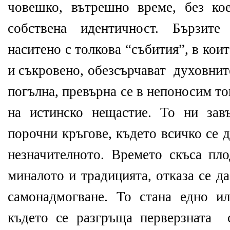
човешко, вътрешно време, без ко
собствена идентичност. Бързите
наситено с толкова “събития”, в ко
и съкровено, обезсърчават
духовнит
погълна, превърна се в непоносим т
на истинско нещастие. То ни зав
порочни кръгове, където всичко се 
незначителното. Времето скъса пло
миналото и традицията, отказа се д
самонадмогване. То стана едно и
където се разгръща перверзната