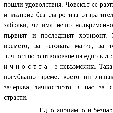
пошли удоволствия. Човекът се раз
и възприе без съпротива отвратите
забрави, че има нещо надвременно
първият и последният хоризонт. 
времето, за неговата магия, за 
личностното отвоюване на едно вътр
и ч н о с т т а
е невъзможна. Така
погубващо време, което ни лишав
зачерква личностното в нас за с
страсти.
Едно анонимно и безпар