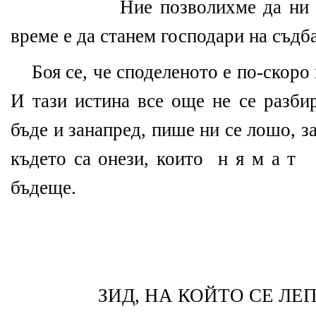
Ние позволихме да ни о
време е да станем господари на съдба
Боя се, че споделеното е по-скоро
И тази истина все още не се разби
бъде и занапред, пише ни се лошо, 
където са онези, които
н я м а т
бъдеще.
ЗИД, НА КОЙТО СЕ Л