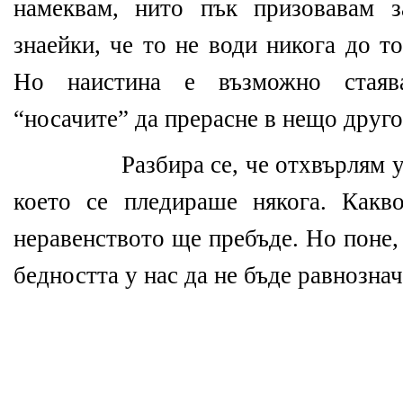
намеквам, нито пък призовавам з
знаейки, че то не води никога до то
Но наистина е възможно стаяв
“носачите” да прерасне в нещо друго
Разбира се, че отхвърлям 
което се пледираше някога. Какв
неравенството ще пребъде. Но поне, 
бедността у нас да не бъде равнознач