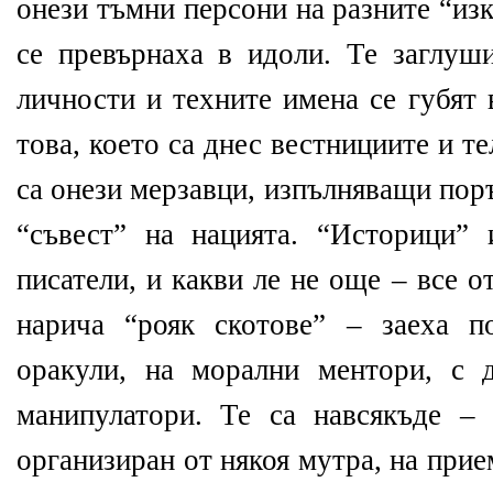
онези тъмни персони на разните “из
се превърнаха в идоли. Те заглуши
личности и техните имена се губят
това, което са днес вестнициите и те
са онези мерзавци, изпълняващи пор
“съвест” на нацията. “Историци”
писатели, и какви ле не още – все о
нарича “рояк скотове” – заеха п
оракули, на морални ментори, с 
манипулатори. Те са навсякъде – 
организиран от някоя мутра, на прие