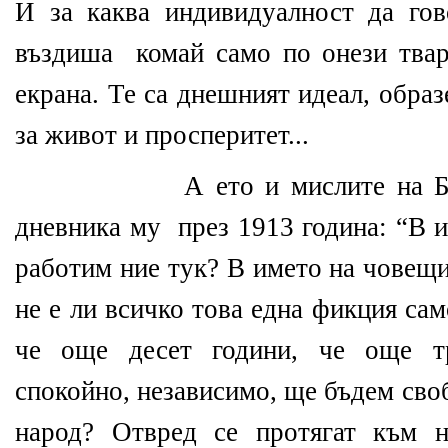
И за каква индивидуалност да гов
въздиша
комай само по онези тва
екрана. Те са днешният идеал, образ
за живот и просперитет...
А ето и мислите на Б
дневника му
през 1913 година: “В 
работим ние тук? В името на човещи
не е ли всичко това една фикция са
че още десет години, че още 
спокойно, независимо, ще бъдем сво
народ? Отвред се протягат към н