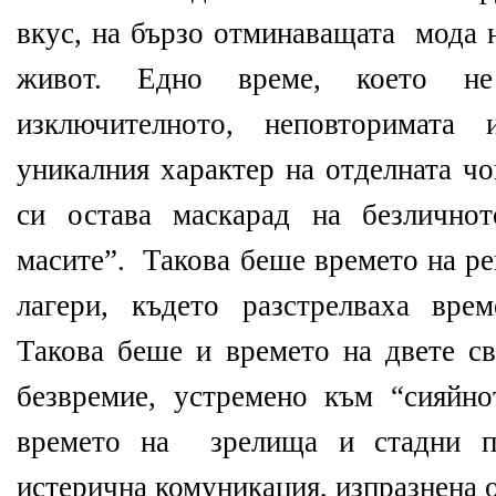
вкус, на бързо отминаващата
мода 
живот. Едно време, което не
изключителното, неповторимата 
уникалния характер на отделната ч
си остава маскарад на безличнот
масите”.
Такова беше времето на р
лагери, където разстрелваха вре
Такова беше и времето на двете св
безвремие, устремено към “сияйно
времето на
зрелища и стадни п
истерична комуникация, изпразнена 