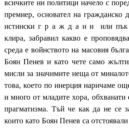
всичките ни политици начело с поре
премиер, основател на гражданско 
истински г р а ж д а н и
или пък
клира, забравил какво е проповядв
среда е войнството на масовия бълга
Боян Пенев и като чете само жълти
мисли за значимите неща от миналот
това, което по инерция наричаме ощ
и много от младите хора, обхванати 
прагматизма. Тъй че как да не се з
които като Боян Пенев са отстоявал