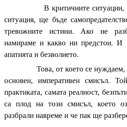
В критичните ситуации, 
ситуация, ще бъде самопредателств
тревожните истини. Ако не раз
намираме и какво ни предстои. И
апатията и безволието.
Това, от което се нуждаем,
основен, императивен смисъл. То
практиката, самата реалност, безпъ
са плод на този смисъл, което о
разбрали навреме и че пак ще разбер