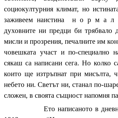
социокултурния климат, но истинат
заживеем наистина
н о р м а л 
духовните ни предци би трябвало д
мисли и прозрения, печалните им конс
човешката участ и по-специално н
сякаш са написани сега. Но колко 
които ще изтръпнат при мисълта, ч
небето ни. Светът ни, станал по-шаре
сложен, в своята същност напомня па
Ето написаното в днев