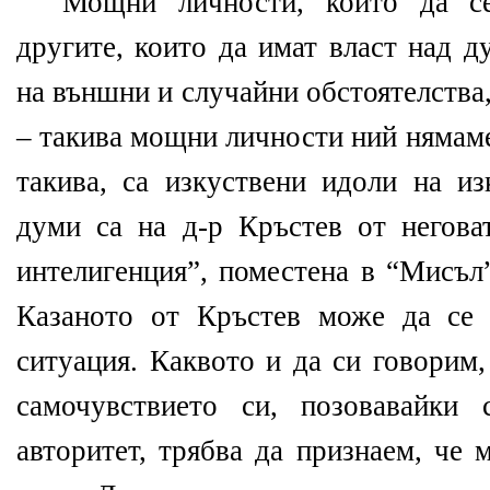
“Мощни личности, които да се
другите, които да имат власт над д
на външни и случайни обстоятелства, 
– такива мощни личности ний нямаме
такива, са изкуствени идоли на из
думи са на д-р Кръстев от неговат
интелигенция”, поместена в “Мисъл
Казаното от Кръстев може да се 
ситуация. Каквото и да си говорим
самочувствието си, позовавайки
авторитет, трябва да признаем, че