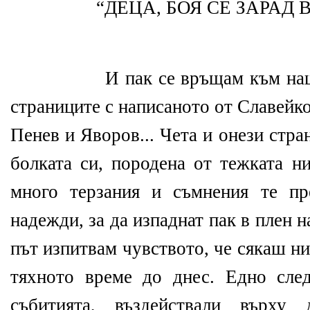
“ДЕЦА, БОЯ СЕ ЗАРАД 
И пак се връщам към на
страниците с написаното от Славейко
Пенев и Яворов... Чета и онези стра
болката си, породена от тежката н
много терзания и съмнения те пр
надежди, за да изпаднат пак в плен н
път изпитвам чувството, че сякаш н
тяхното време до днес. Едно сле
събитията, въздействали върху 