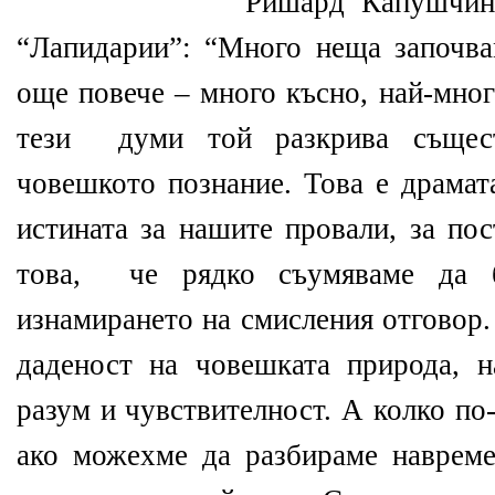
Ришард Капушчинс
“Лапидарии”: “Много неща започва
още повече – много късно, най-мног
тези
думи той разкрива същес
човешкото познание. Това е драмата
истината за нашите провали, за пос
това,
че рядко съумяваме да 
изнамирането на смисления отговор.
даденост на човешката природа, н
разум и чувствителност. А колко по
ако можехме да разбираме навреме