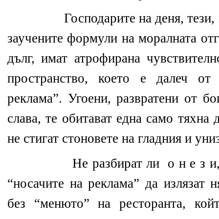
Господарите на деня, тези,
заучените формули на моралната от
дълг, имат атрофирана чувствителн
пространство, което е далеч от
реклама”. Угоени, развратени от бо
слава, те обитават една само тяхна 
не стигат стоновете на гладния и уни
Не разбират ли
о н е з и
“носачите на реклама” да излязат н
без “менюто” на ресторанта, кой