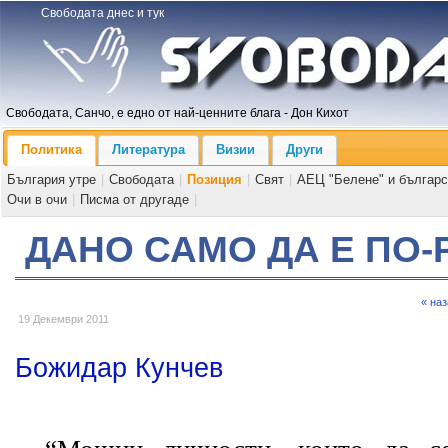
Свободата днес и тук
Свободата, Санчо, е едно от най-ценните блага - Дон Кихот
Политика
Литература
Визии
Други
България утре
|
Свободата
|
Позиция
|
Свят
|
АЕЦ "Белене" и българс
Очи в очи
|
Писма от другаде
|
ДАНО САМО ДА Е ПО-
« на
19 Декември 2011
Божидар Кунчев