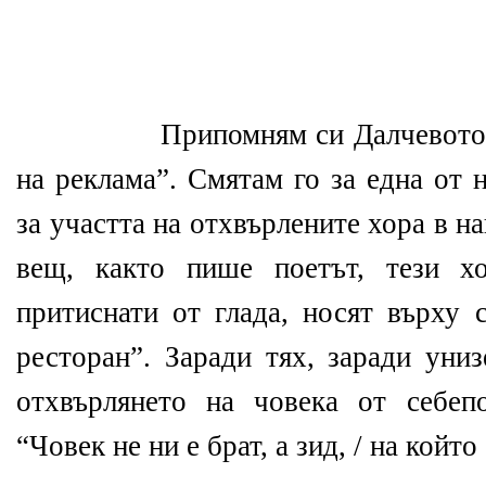
Припомням си Далчевото
на реклама”. Смятам го за една от 
за участта на отхвърлените хора в н
вещ, както пише поетът, тези х
притиснати от глада, носят върху 
ресторан”. Заради тях, заради униз
отхвърлянето на човека от себеп
“Човек не ни е брат, а зид, / на койт