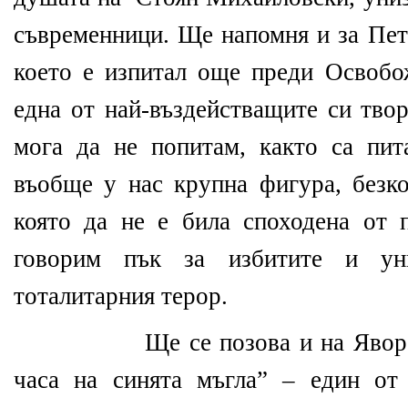
съвременници. Ще напомня и за Петк
което е изпитал още преди Освобо
една от най-въздействащите си тво
мога да не попитам, както са пит
въобще у нас крупна фигура, безко
която да не е била споходена от 
говорим пък за избитите и ун
тоталитарния терор.
Ще се позова и на Явор
часа на синята мъгла” – един от